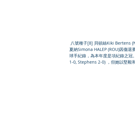
 八號種子[8] 貝頓絲Kiki Bertens (NLD) 原本未有機會參加是次2018 WTA Finals Singapore，但由於
夏納Simona HALEP (ROU)
球手紀錄，為本年度是項紀錄之冠。根據過
1-0, Stephens 2-0) ，