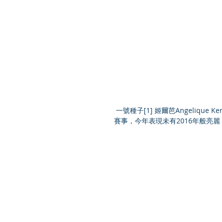
 一號種子[1] 姬爾芭Angelique Kerber (GER)在2016年WTA Finals曾以3-0成績完成Round Robin階段
賽事，今年表現未有2016年般亮麗，