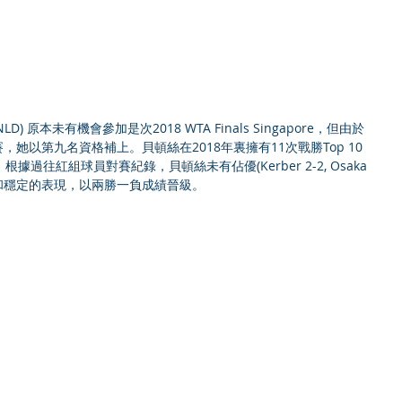
因傷退賽，她以第九名資格補上。貝頓絲在2018年裏擁有11次戰勝Top 10
往紅組球員對賽紀錄，貝頓絲未有佔優(Kerber 2-2, Osaka 
但她以堅毅和穩定的表現，以兩勝一負成績晉級。