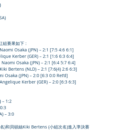
)
SA)
紅組賽果如下 :
Naomi Osaka (JPN) – 2:1 [7:5 4:6 6:1]
lique Kerber (GER) – 2:1 [1:6 6:3 6:4]
 Naomi Osaka (JPN) – 2:1 [6:4 5:7 6:4]
iki Bertens (NLD) – 2:1 [7:6(4) 2:6 6:3]
i Osaka (JPN) – 2:0 [6:3 0:0 Ret’d]
Angelique Kerber (GER) – 2:0 [6:3 6:3]
 – 1:2
0:3
) – 3:0
1
首名)和貝頓絲Kiki Bertens (小組次名)進入準決賽