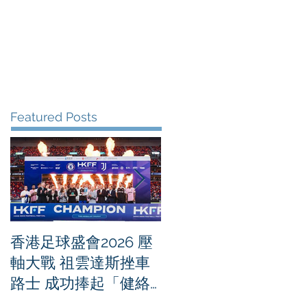
me
News
Albums
Contact
Featured Posts
香港足球盛會2026 壓
PPA亞洲職業匹克球
軸大戰 祖雲達斯挫車
迴賽1500 - 恒生銀行
路士 成功捧起「健絡
香港大滿貫2026 香港
通盃」
將舉行亞洲首個大滿