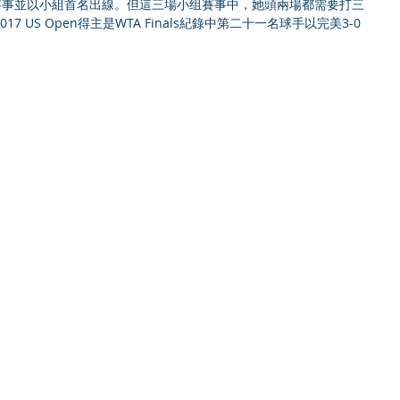
in階段賽事並以小組首名出線。但這三場小组賽事中，她頭兩場都需要打三
 US Open得主是WTA Finals紀錄中第二十一名球手以完美3-0 