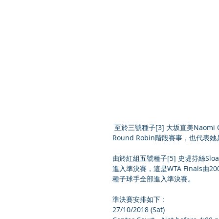
 至於三號種子[3] 大坂直美Naomi Osaka (JPN) 因受傷患影響，整體發揮強差人意，以0-3成績完成
Round Robin階段賽事，也代表她是次
由於紅組五號種子[5] 史堤芬絲Sloane S
進入準決賽，這是WTA Finals由2
種子球手全部進入準決賽。
準決賽安排如下 :
27/10/2018 (Sat)