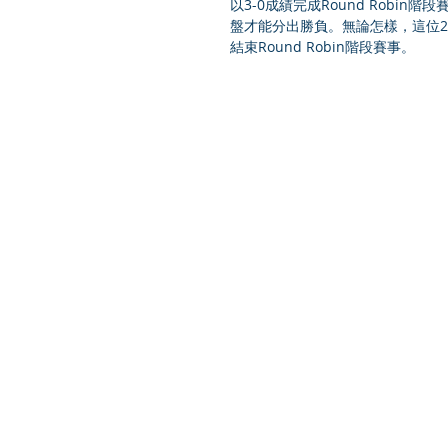
以3-0成績完成Round Rob
盤才能分出勝負。無論怎樣，這位2017
結束Round Robin階段賽事。