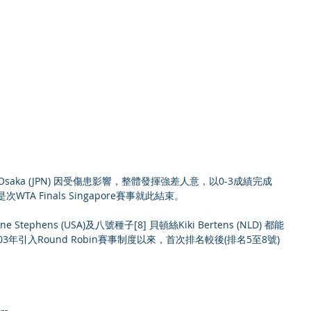
WTA Finals Singapore賽事就此結束。
tephens (USA)及八號種子[8] 貝頓絲Kiki Bertens (NLD) 都能
003年引入Round Robin賽事制度以來，首次排名較後(排名5至8號)