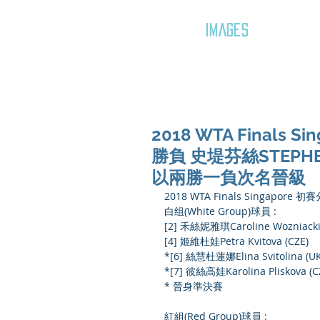
GOZAR
IMAGES
2018 WTA Final
勝負 史堤芬絲STEPH
以兩勝一負次名晉級
2018 WTA Finals Singapo
白组(White Group)球員 :
[2] 禾絲妮雅琪Caroline Wozniacki
[4] 姬維杜娃Petra Kvitova (CZE)
*[6] 絲慧杜蓮娜Elina Svitolina (U
*[7] 彼絲高娃Karolina Pliskova (C
* 晉身準決賽
紅組(Red Group)球員 :