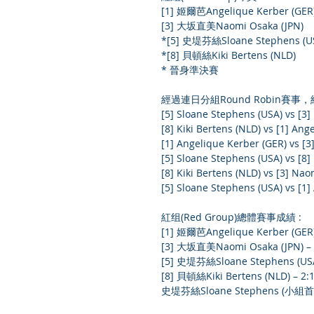
[1] 姬爾芭Angelique Kerber (GER
[3] 大坂直美Naomi Osaka (JPN)
*[5] 史堤芬絲Sloane Stephens (U
*[8] 貝頓絲Kiki Bertens (NLD)
* 晉身準決賽
經過連日分組Round Robin賽事，
[5] Sloane Stephens (USA) vs [3] 
[8] Kiki Bertens (NLD) vs [1] Ange
[1] Angelique Kerber (GER) vs [3]
[5] Sloane Stephens (USA) vs [8] K
[8] Kiki Bertens (NLD) vs [3] Naom
[5] Sloane Stephens (USA) vs [1] 
紅组(Red Group)總體賽事成績 :
[1] 姬爾芭Angelique Kerber (GER)
[3] 大坂直美Naomi Osaka (JPN) – 
[5] 史堤芬絲Sloane Stephens (USA
[8] 貝頓絲Kiki Bertens (NLD) – 2:
史堤芬絲Sloane Stephens (小組