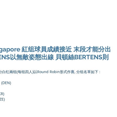
Ho
s Singapore 紅组球員成績接近 末段才能分出
ENS以無敵姿態出線 貝頓絲BERTENS則
re 初賽分白红兩组(每组四人)以Round Robin形式作賽, 分组名單如下 :
 (DEN)
KR)
ZE)