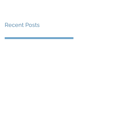
賽事及 2026 賽季最
戰 總獎金高達 110 萬
Recent Posts
美元