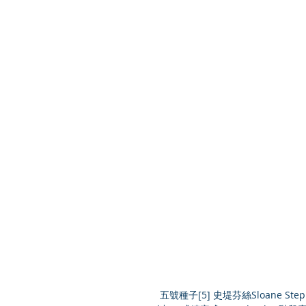
 五號種子[5] 史堤芬絲Sloane Stephens (USA)技高一籌，並如過往紅組球員對賽的優良紀錄一樣，她