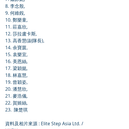
8. 李念殷,
9. 何維銨,
10. 鄭樂童,
11. 莊嘉欣,
12. 莎拉盧卡斯,
13. 高香慧(副隊長),
14. 余寶茵,
15. 袁樂宜,
16. 美恩絲,
17. 梁穎懿,
18. 林嘉慧,
19. 曾穎姿,
20. 潘慧欣,
21. 麥浩儀, 
22. 賀姬絲,
23.  陳楚琪
資料及相片來源 : Elite Step Asia Ltd. / 