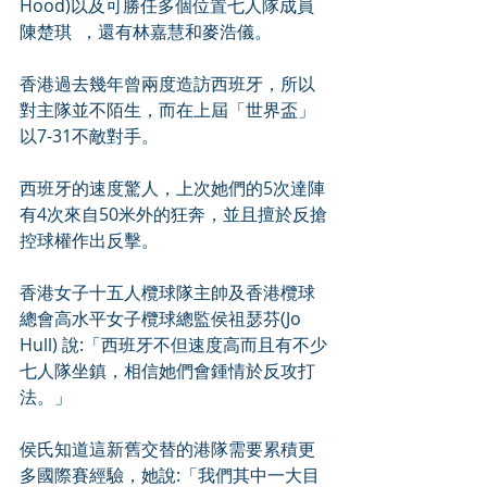
Hood)以及可勝任多個位置七人隊成員
陳楚琪  ，還有林嘉慧和麥浩儀。
香港過去幾年曾兩度造訪西班牙，所以
對主隊並不陌生，而在上屆「世界盃」
以7-31不敵對手。
西班牙的速度驚人，上次她們的5次達陣
有4次來自50米外的狂奔，並且擅於反搶
控球權作出反擊。
香港女子十五人欖球隊主帥及香港欖球
總會高水平女子欖球總監侯祖瑟芬(Jo 
Hull) 說:「西班牙不但速度高而且有不少
七人隊坐鎮，相信她們會鍾情於反攻打
法。」
侯氏知道這新舊交替的港隊需要累積更
多國際賽經驗，她說:「我們其中一大目