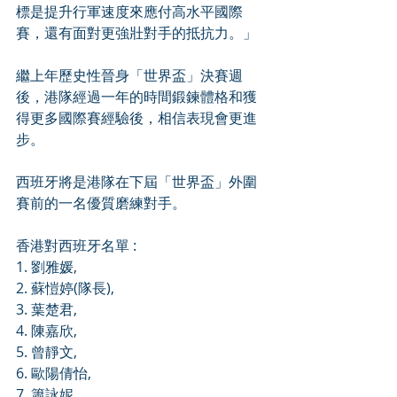
標是提升行軍速度來應付高水平國際
賽，還有面對更強壯對手的抵抗力。」
繼上年歷史性晉身「世界盃」決賽週
後，港隊經過一年的時間鍛鍊體格和獲
得更多國際賽經驗後，相信表現會更進
步。
西班牙將是港隊在下屆「世界盃」外圍
賽前的一名優質磨練對手。
香港對西班牙名單 :
1. 劉雅媛,
2. 蘇愷婷(隊長), 
3. 葉楚君,
4. 陳嘉欣,
5. 曾靜文,
6. 歐陽倩怡,
7. 簫詠妮,