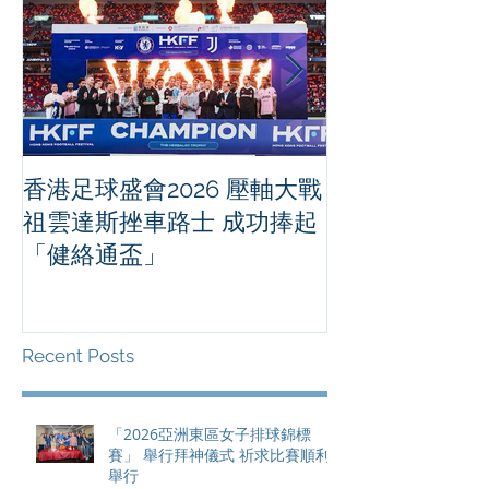
香港足球盛會2026 壓軸大戰
PPA亞洲職業
祖雲達斯挫車路士 成功捧起
1500 - 恒
「健絡通盃」
2026 香港將舉行亞洲首個大
滿貫賽事及 20
總獎金高達 11
Recent Posts
「2026亞洲東區女子排球錦標
賽」 舉行拜神儀式 祈求比賽順利
舉行