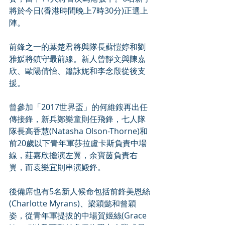
將於今日(香港時間晚上7時30分)正選上
陣。
前鋒之一的葉楚君將與隊長蘇愷婷和劉
雅媛將鎮守最前線。新人曾靜文與陳嘉
欣、歐陽倩怡、簫詠妮和李念殷從後支
援。
曾參加「2017世界盃」的何維銨再出任
傳接鋒，新兵鄭樂童則任飛鋒，七人隊
隊長高香慧(Natasha Olson-Thorne)和
前20歲以下青年軍莎拉盧卡斯負責中場
線，莊嘉欣擔演左翼，余寶茵負責右
翼，而袁樂宜則串演殿鋒。
後備席也有5名新人候命包括前鋒美恩絲
(Charlotte Myrans)、梁穎懿和曾穎
姿，從青年軍提拔的中場賀姬絲(Grace 