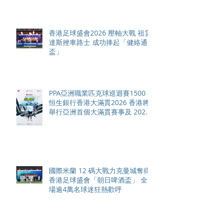
香港足球盛會2026 壓軸大戰 祖雲
達斯挫車路士 成功捧起「健絡通
盃」
PPA亞洲職業匹克球巡迴賽1500 -
恒生銀行香港大滿貫2026 香港將
舉行亞洲首個大滿貫賽事及 2026
賽季最終戰 總獎金高達 110 萬美
元
國際米蘭 12 碼大戰力克曼城奪得
香港足球盛會「朝日啤酒盃」 全
場逾4萬名球迷狂熱歡呼