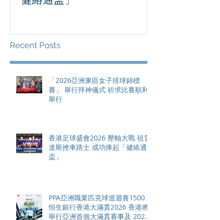
滿貫賽事及 20
總獎金高達 11
Recent Posts
「2026亞洲東區女子排球錦標
賽」 舉行拜神儀式 祈求比賽順利
舉行
香港足球盛會2026 壓軸大戰 祖雲
達斯挫車路士 成功捧起「健絡通
盃」
PPA亞洲職業匹克球巡迴賽1500 -
恒生銀行香港大滿貫2026 香港將
舉行亞洲首個大滿貫賽事及 2026