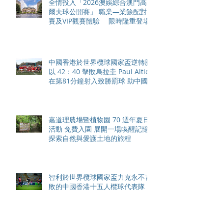
全情投入「2026澳娛綜合澳門高
爾夫球公開賽」 職業—業餘配對
賽及VIP觀賽體驗 限時隆重登場
中國香港於世界欖球國家盃逆轉勝
以 42：40 擊敗烏拉圭 Paul Altier
在第81分鐘射入致勝罰球 助中國
香港隊在國家盃中取得首勝
嘉道理農場暨植物園 70 週年夏日
活動 免費入園 展開一場喚醒記憶
探索自然與愛護土地的旅程
智利於世界欖球國家盃力克永不言
敗的中國香港十五人欖球代表隊