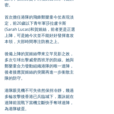
密。
首次擔任港隊的飛鋒鄭樂童今仗表現淡
定，前20歲以下青年軍莎拉盧卡斯
(Sarah Lucas)和賀姬絲，前者更是正選
上陣，可是她今次並不能好好發揮進攻
本領，大部時間專注防務之上。
後備上陣的賀姬絲帶來立竿見影之效，
多次引球出擊威脅西班牙的防線。她與
鄭樂童合力發動組織港隊的唯一達陣，
後者接應賀姬絲的突圍再進一步衝散主
隊的防守。
港隊眼見機不可失依然保持冷靜，幾過
多輪攻擊後香港已兵臨城下，蕭詠妮在
達陣前混戰下當機立斷快手奪球達陣，
為港隊破蛋。