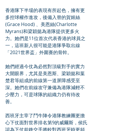
香港隊下半場的表現有所起色，擁有更
多控球權作進攻，後備入替的賀姬絲
(Grace Hood) 、美恩絲(Charlotte 
Myrans)和梁穎懿為港隊提供更多火
力。她們是11位首次代表香港的球員之
一，這班新人很可能是港隊爭取出線
「2021世界盃」外圍賽的骨幹。
她們經過今仗為必然對頂級對手的實力
大開眼界，尤其是美恩斯、梁穎懿和葉
楚君等組成的前線第一道屏障感受至
深。她們在前線攻守兼備為港隊減輕不
少壓力，可是球隊的組織力仍有待改
善。
西班牙主宰了鬥牛陣令港隊教練團更擔
心下仗面對世界排名第9的威爾斯，侯氏
認為下仗前鋒交手將較對西班牙時更頻