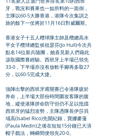
11名新人正選鬥世界排名第10的西班
牙，戰況和賽果也一如所料的一面倒，
主隊以60-5大勝香港，港隊今次集訓之
旅的餘下一仗將於11月16日對威爾斯。
香港女子十五人欖球隊主帥及欖總高水
平女子欖球總監侯祖瑟芬(Jo Hull)今次共
點名14位新兵隨團，她喜見新人們藉此
汲取國際賽經驗。西班牙上半場已領先
33-0，下半場亦沒有放軟手腳再多取27
分，以60-5完成大捷。
強陣出擊的西班牙甫開賽已令港隊疲於
奔命，上半場大部份時間圍攻客隊的腹
地，縱使港隊拼命防守但仍不足以抵擋
西班牙的猛烈攻勢，主隊憑隊長伊莎貝
域高(Isabel Rico)先開紀錄，寶娜麥蓮
(Paula Medin)之後在短短15分鐘已大演
帽子戲法，轉瞬間便領先20-0。