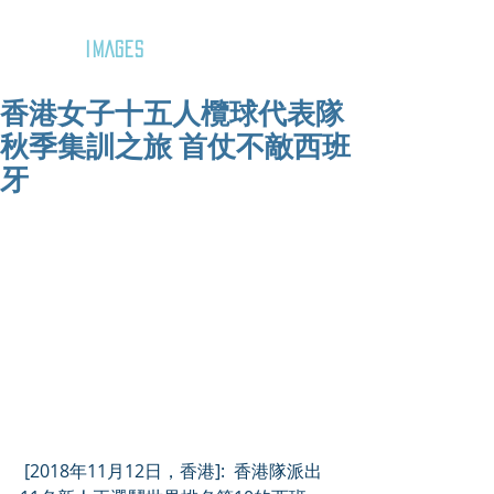
GOZAR
IMAGES
香港女子十五人欖球代表隊
秋季集訓之旅 首仗不敵西班
牙
 [2018年11月12日，香港]:  香港隊派出