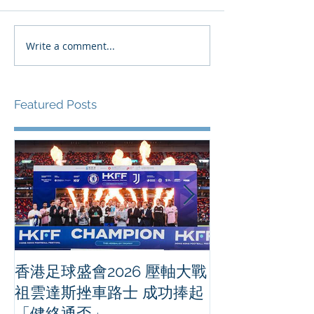
Write a comment...
Featured Posts
香港足球盛會2026 壓軸大戰
PPA亞洲職業
祖雲達斯挫車路士 成功捧起
1500 - 恒
「健絡通盃」
2026 香港將舉行亞洲首個大