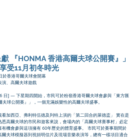
Ho
獻 『HONMA 香港高爾夫球公開賽』」
 享受11月初冬時光
 日於香港哥爾夫球會開幕
表演、高爾夫球遊戲
 月 16 日] — 下星期四開始，市民可於粉嶺香港哥爾夫球會參與「東方匯
高爾夫球公開賽』」，一個充滿娛樂性的高爾夫球盛事。
觀看加西亞、弗利特伍德及列特上演的「第二回合的萊德盃」 實在是
熟悉高爾夫球的市民和遊客來說，會場內的「高爾夫球賽事村」必定
有機會參與這項擁有 60年歷史的體育盛事。 市民可於賽事期間於
高爾夫球模擬器到視頻明信片及現場音樂表演等，總有一樣項目適合