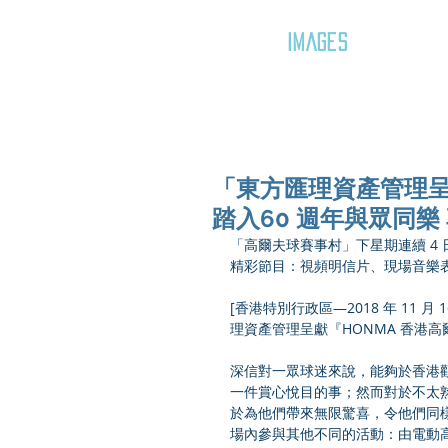
GOZAR
IMAGES
「東方匯理資產管理呈
踏入60 週年與眾同樂
「高爾夫球賽事村」下星期連續 4
精彩節目：視頻明信片、現場音樂
[香港特別行政區—2018 年 11
理資產管理呈獻『HONMA 香港
深信對一眾球迷來說，能夠於香港
一件賞心悅目的事；然而對於不太
於為他們帶來無限驚喜，令他們同樣
場內參與其他不同的活動：由電動