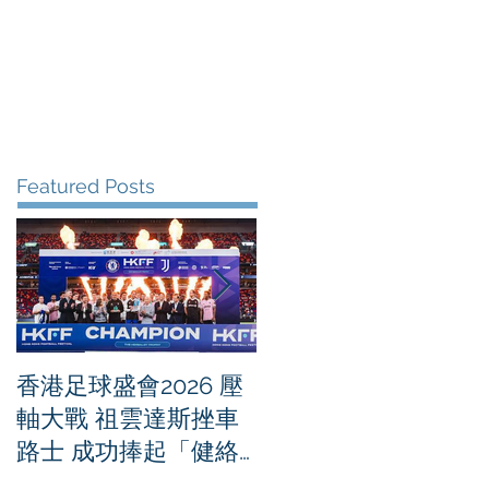
me
News
Albums
Contact
Featured Posts
香港足球盛會2026 壓
PPA亞洲職業匹克球
軸大戰 祖雲達斯挫車
迴賽1500 - 恒生銀行
路士 成功捧起「健絡
香港大滿貫2026 香港
通盃」
將舉行亞洲首個大滿