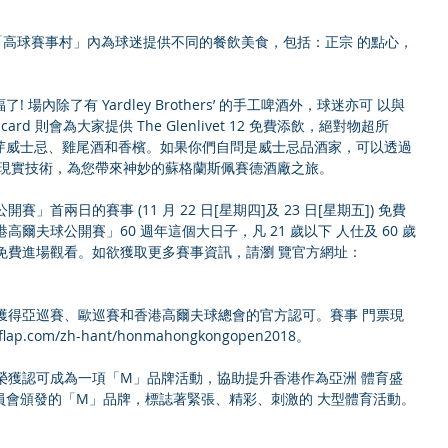
於「高球賽事村」內為球迷提供不同的餐飲美食，包括：正宗 的點心，
場內除了有 Yardley Brothers’ 的手工啤酒外，球迷亦可 以與
ard 則會為大家提供 The Glenlivet 12 免費添飲，絕對物超所
芽威士忌、雞尾酒和香檳。如果你們自問是威士忌品酒家，可以透過
的一些虛擬現實技術，為您帶來神妙的蘇格蘭斯佩賽德酒廠之旅。
」首兩日的賽事 (11 月 22 日[星期四]及 23 日[星期五]) 免費
高爾夫球公開賽」60 週年這個大日子，凡 21 歲以下 人仕及 60 歲
中免費進場觀看。如欲獲取更多賽事資訊，請瀏 覽官方網址：
」獲得亞巡賽、歐巡賽和香港高爾夫球總會的官方認可。賽事 門票現
p.com/zh-hant/honmahongkongopen2018。
」榮獲認可成為一項「M」品牌活動，協助提升香港作為亞洲 體育盛
員會頒發的「M」品牌，標誌著緊張、精彩、刺激的 大型體育活動。