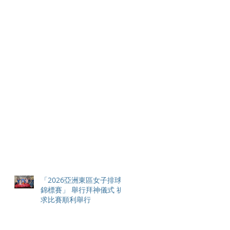
「2026亞洲東區女子排球
錦標賽」 舉行拜神儀式 祈
求比賽順利舉行