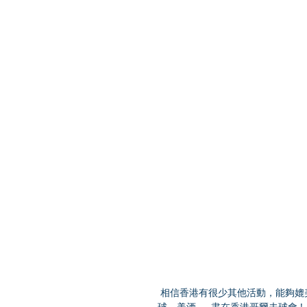
 相信香港有很少其他活動，能夠媲美這項體育界盛事「HONMA 香港高爾夫球公開賽」! 經典 美食、高
球、美酒 — 盡在香港哥爾夫球會 !