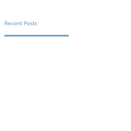
賽事及 2026 賽季最
戰 總獎金高達 110 萬
Recent Posts
美元