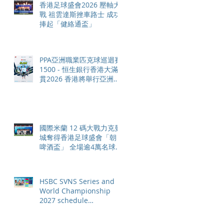
香港足球盛會2026 壓軸大
戰 祖雲達斯挫車路士 成功
捧起「健絡通盃」
PPA亞洲職業匹克球巡迴賽
1500 - 恒生銀行香港大滿
貫2026 香港將舉行亞洲首
個大滿貫賽事及 2026 賽季
最終戰 總獎金高達 110 萬
美元
國際米蘭 12 碼大戰力克曼
城奪得香港足球盛會「朝日
啤酒盃」 全場逾4萬名球迷
狂熱歡呼
HSBC SVNS Series and
World Championship
2027 schedule
confirmed as road to Los
Angeles 2028 gathers