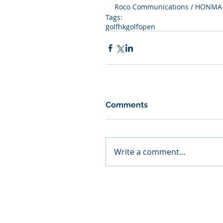
Roco Communications / HONMA
Tags:
golf
hkgolfopen
Comments
Write a comment...