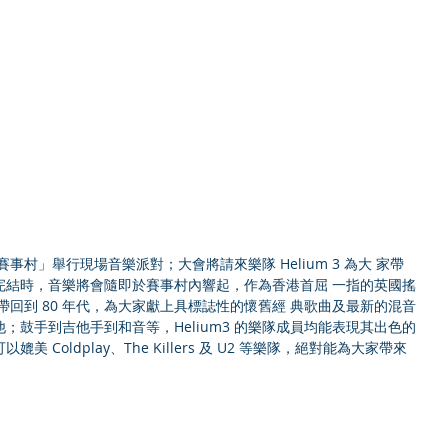
完結時，音樂將會隨即於賽事村內響起，作為香港首屈 一指的英國搖
將您帶回到 80 年代，為大家獻上具標誌性的懷舊經 典歌曲及最新的混音
；鼓手到吉他手到和音等，Helium3 的樂隊成員均能表現其出色的
Coldplay、The Killers 及 U2 等樂隊，絕對能為大家帶來