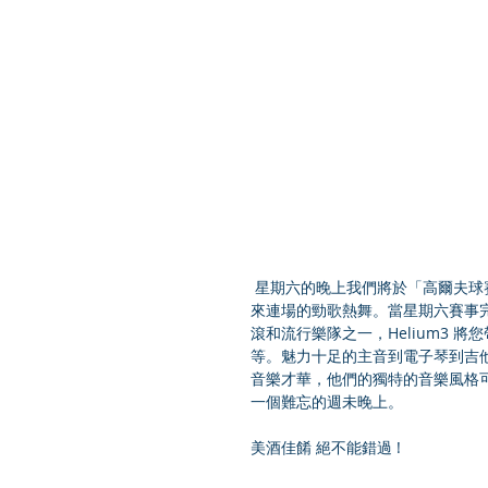
 星期六的晚上我們將於「高爾夫球賽事村」舉行現場音樂派對；大會將請來樂隊 Helium 3 為大 家帶
來連場的勁歌熱舞。當星期六賽事
滾和流行樂隊之一，Helium3 
等。魅力十足的主音到電子琴到吉他
音樂才華，他們的獨特的音樂風格可以媲美 
一個難忘的週未晚上。
美酒佳餚 絕不能錯過 !