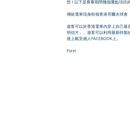
您 ! 以下是賽事期間幾個重點項目
傳統電車現身粉嶺香港哥爾夫球會
遊客可以於香港電車內穿上自己最
明信片」。遊客可以利用最新特製
後上載至個人FACEBOOK上。
Fore!