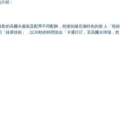
的介紹：
喜歡的高爾夫服裝及配帶不同配飾，然後拍攝充滿特色的個 人「視頻
的「綠屏技術」，以30秒的時間游走「卡通叮叮」至高爾夫球場，然