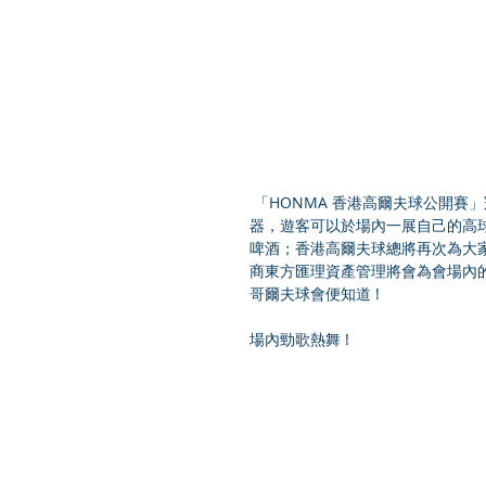
 「HONMA 香港高爾夫球公開賽」冠名贊助商 HONMA 將會為大家帶來最先進及最新的高爾夫 球模擬
器，遊客可以於場內一展自己的高球技術
啤酒；香港高爾夫球總將再次為大
商東方匯理資產管理將會為會場內
哥爾夫球會便知道 !
場內勁歌熱舞 !