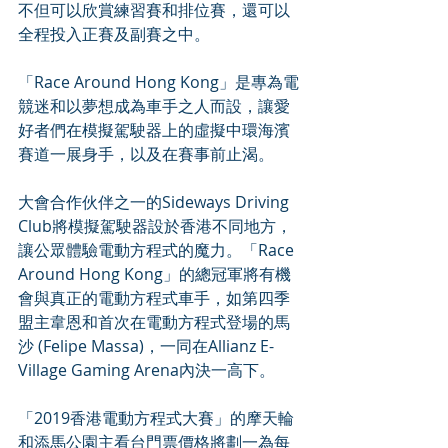
不但可以欣賞練習賽和排位賽，還可以
全程投入正賽及副賽之中。
「Race Around Hong Kong」是專為電
競迷和以夢想成為車手之人而設，讓愛
好者們在模擬駕駛器上的虛擬中環海濱
賽道一展身手，以及在賽事前止渴。
大會合作伙伴之一的Sideways Driving 
Club將模擬駕駛器設於香港不同地方，
讓公眾體驗電動方程式的魔力。「Race 
Around Hong Kong」的總冠軍將有機
會與真正的電動方程式車手，如第四季
盟主韋恩和首次在電動方程式登場的馬
沙 (Felipe Massa)，一同在Allianz E-
Village Gaming Arena內決一高下。
「2019香港電動方程式大賽」的摩天輪
和添馬公園主看台門票價格將劃一為每