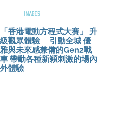
GOZAR
IMAGES
「香港電動方程式大賽」 升
級觀眾體驗 引動全城 優
雅與未來感兼備的Gen2戰
車 帶動各種新穎刺激的場內
外體驗