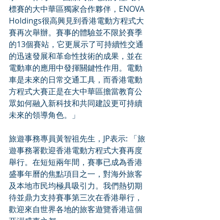
標賽的大中華區獨家合作夥伴，ENOVA 
Holdings很高興見到香港電動方程式大
賽再次舉辦。賽事的體驗並不限於賽季
的13個賽站，它更展示了可持續性交通
的迅速發展和革命性技術的成果，並在
電動車的應用中發揮關鍵性作用。電動
車是未來的日常交通工具，而香港電動
方程式大賽正是在大中華區擔當教育公
眾如何融入新科技和共同建設更可持續
未來的領導角色。」
旅遊事務專員黃智祖先生，JP表示: 「旅
遊事務署歡迎香港電動方程式大賽再度
舉行。在短短兩年間，賽事已成為香港
盛事年曆的焦點項目之一，對海外旅客
及本地市民均極具吸引力。我們熱切期
待並鼎力支持賽事第三次在香港舉行，
歡迎來自世界各地的旅客遊覽香港這個