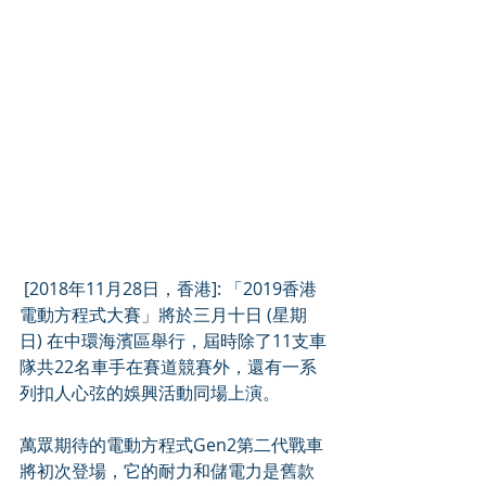
 [2018年11月28日，香港]: 「2019香港
電動方程式大賽」將於三月十日 (星期
日) 在中環海濱區舉行，屆時除了11支車
隊共22名車手在賽道競賽外，還有一系
列扣人心弦的娛興活動同場上演。
萬眾期待的電動方程式Gen2第二代戰車
將初次登場，它的耐力和儲電力是舊款