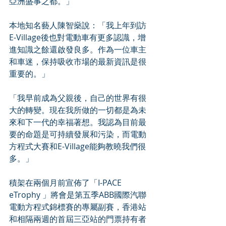
亞洲盛事之都。」
本地知名藝人陳智燊說：「我上年到訪
E-Village後也對電動車有更多認識，增
進知識之餘還啟發良多。作為一位車主
和車迷，保持吸收市場的最新資訊是很
重要的。」
「我早前成為父親後，自己的世界有很
大的轉變。現在我所做的一切都是為未
來和下一代的幸福著想。我認為目前最
要的命題是可持續發展和污染，而電動
方程式大賽和E-Village能夠教曉我們很
多。」
積架在兩個月前宣佈了「I-PACE 
eTrophy 」將會是第五季ABB國際汽聯
電動方程式錦標賽的專屬副賽，香港站
和相隔兩週的首屆三亞站的門票持有者