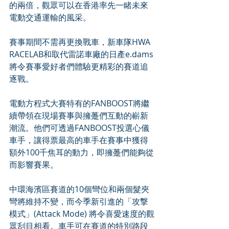
的兩倍，觀眾可以在香港率先一睹未來
電動交通運輸的風采。
賽事期間不需再更換戰車，新車隊HWA 
RACELAB和取代雷諾車廠的日產e.dams
將令賽事愛好者們體驗更精彩的賽道追
逐戰。
電動方程式大賽特有的FANBOOST將繼
續帶領在現場賽事與擁躉們互動的嶄新
潮流。他們可透過FANBOOST投選心儀
車手，讓得票最高的車手在賽事中獲得
額外100千焦耳的動力，即擁躉們能夠從
而影響賽果。
中環海濱區賽道的10個彎位和兩個髮夾
彎將維持不變，而今季新引進的「攻撃
模式」(Attack Mode) 將令喜愛速度的觀
眾刮目相看。車手可在賽道的特別路段