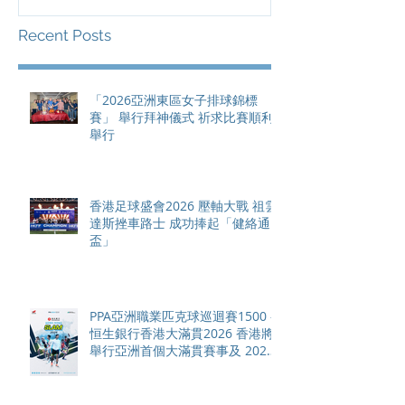
總獎金高達 11
Recent Posts
「2026亞洲東區女子排球錦標
賽」 舉行拜神儀式 祈求比賽順利
舉行
香港足球盛會2026 壓軸大戰 祖雲
達斯挫車路士 成功捧起「健絡通
盃」
PPA亞洲職業匹克球巡迴賽1500 -
恒生銀行香港大滿貫2026 香港將
舉行亞洲首個大滿貫賽事及 2026
賽季最終戰 總獎金高達 110 萬美
元