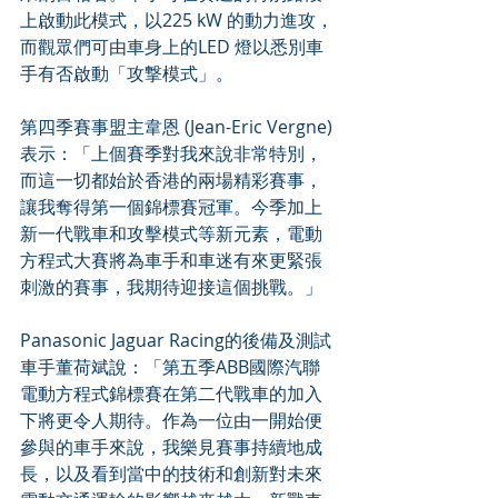
上啟動此模式，以225 kW 的動力進攻，
而觀眾們可由車身上的LED 燈以悉別車
手有否啟動「攻撃模式」。
第四季賽事盟主韋恩 (Jean-Eric Vergne)
表示：「上個賽季對我來說非常特別，
而這一切都始於香港的兩場精彩賽事，
讓我奪得第一個錦標賽冠軍。今季加上
新一代戰車和攻擊模式等新元素，電動
方程式大賽將為車手和車迷有來更緊張
刺激的賽事，我期待迎接這個挑戰。」
Panasonic Jaguar Racing的後備及測試
車手董荷斌說：「第五季ABB國際汽聯
電動方程式錦標賽在第二代戰車的加入
下將更令人期待。作為一位由一開始便
參與的車手來說，我樂見賽事持續地成
長，以及看到當中的技術和創新對未來