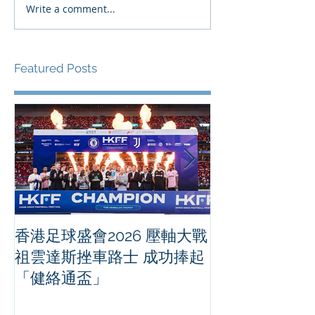
Write a comment...
Featured Posts
香港足球盛會2026 壓軸大戰
PPA亞洲職業
祖雲達斯挫車路士 成功捧起
1500 - 恒
「健絡通盃」
2026 香港將舉行亞洲首個大
滿貫賽事及 20