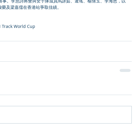
站賽事。李慧詩將會與女子隊成員馬詠茹、逄瑤、楊倩玉、李海恩，以
峻榮及梁嘉儒在香港站爭取佳績。
 Track World Cup