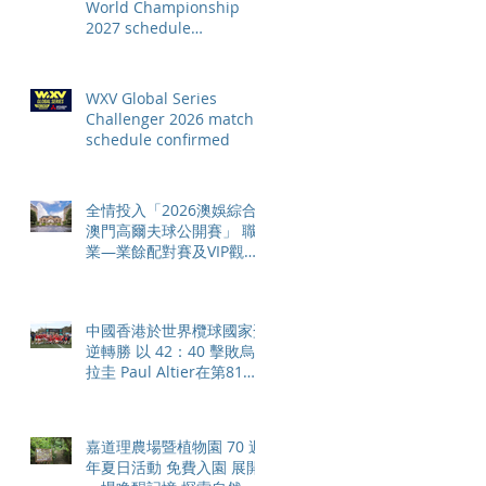
World Championship
2027 schedule
confirmed as road to Los
Angeles 2028 gathers
pace
WXV Global Series
Challenger 2026 match
schedule confirmed
全情投入「2026澳娛綜合
澳門高爾夫球公開賽」 職
業—業餘配對賽及VIP觀賽
體驗 限時隆重登場
中國香港於世界欖球國家盃
逆轉勝 以 42：40 擊敗烏
拉圭 Paul Altier在第81分
鐘射入致勝罰球 助中國香
港隊在國家盃中取得首勝
嘉道理農場暨植物園 70 週
年夏日活動 免費入園 展開