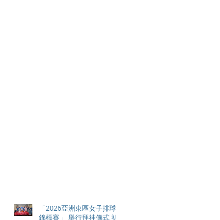
「2026亞洲東區女子排球
錦標賽」 舉行拜神儀式 祈