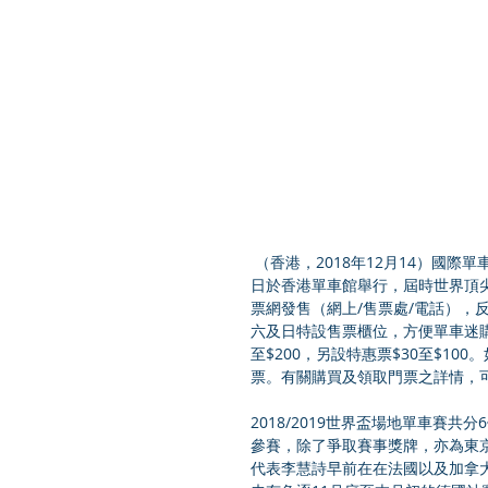
 （香港，2018年12月14）國際單車盛事 2018/2019 香港世界盃場地單車賽，將於明 年 1 月 25 至 27 
日於香港單車館舉行，屆時世界頂
票網發售（網上/售票處/電話），反
六及日特設售票櫃位，方便單車迷購
至$200，另設特惠票$30至$1
票。有關購買及領取門票之詳情，可瀏覽賽事
2018/2019世界盃場地單車賽
參賽，除了爭取賽事獎牌，亦為東京
代表李慧詩早前在在法國以及加拿