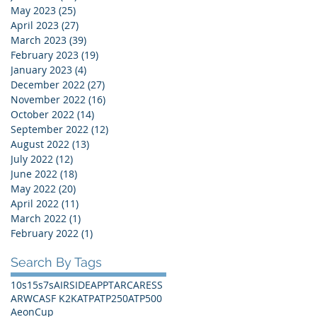
May 2023
(25)
25 posts
April 2023
(27)
27 posts
March 2023
(39)
39 posts
February 2023
(19)
19 posts
January 2023
(4)
4 posts
December 2022
(27)
27 posts
November 2022
(16)
16 posts
October 2022
(14)
14 posts
September 2022
(12)
12 posts
August 2022
(13)
13 posts
July 2022
(12)
12 posts
June 2022
(18)
18 posts
May 2022
(20)
20 posts
April 2022
(11)
11 posts
March 2022
(1)
1 post
February 2022
(1)
1 post
Search By Tags
10s
15s
7s
AIRSIDE
APPT
ARC
ARESS
ARWC
ASF K2K
ATP
ATP250
ATP500
AeonCup