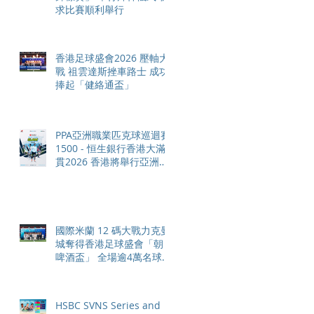
求比賽順利舉行
香港足球盛會2026 壓軸大
戰 祖雲達斯挫車路士 成功
捧起「健絡通盃」
PPA亞洲職業匹克球巡迴賽
1500 - 恒生銀行香港大滿
貫2026 香港將舉行亞洲首
個大滿貫賽事及 2026 賽季
最終戰 總獎金高達 110 萬
美元
國際米蘭 12 碼大戰力克曼
城奪得香港足球盛會「朝日
啤酒盃」 全場逾4萬名球迷
狂熱歡呼
HSBC SVNS Series and