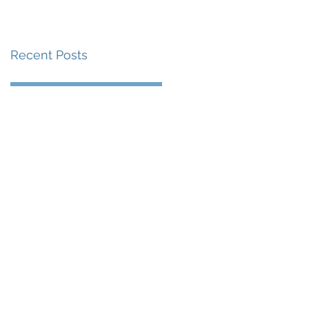
賽事及 2026 賽季最
戰 總獎金高達 110 萬
Recent Posts
美元