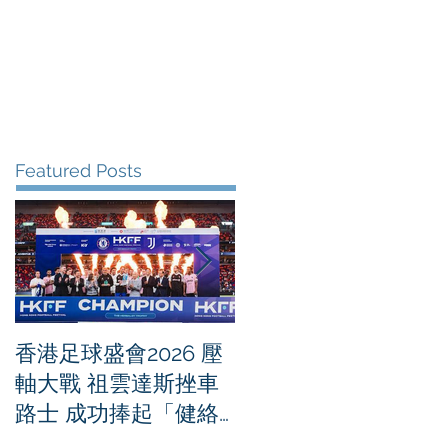
me
News
Albums
Contact
Featured Posts
香港足球盛會2026 壓
PPA亞洲職業匹克球
軸大戰 祖雲達斯挫車
迴賽1500 - 恒生銀行
路士 成功捧起「健絡
香港大滿貫2026 香港
通盃」
將舉行亞洲首個大滿