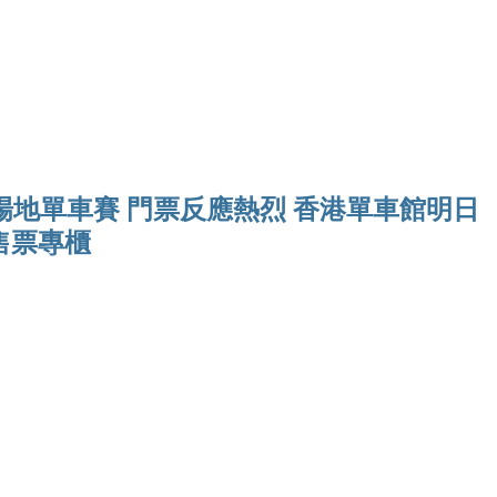
Ho
界盃場地單車賽 門票反應熱烈 香港單車館明日
售票專櫃