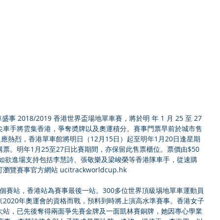
尖車手將雲集香港，爭奪奬牌以及奧運積分。賽事門票早前於城市售
應熱烈，香港單車館將明日（12月15日）起至明年1月20日逢星期
票。明年1月25至27日比賽期間，亦保留此售票櫃位。票價由$50
00。如欲進場支持包括李慧詩、張敬樂及梁峻榮等香港隊車手，從速購
官方網站 ucitrackworldcup.hk
共分6個賽站，香港站為賽事最後一站。300多位世界頂級埸地單車運動員
2020年奧運會的資格而戰，預料到時將上演高水準賽事。香港女子
大站，已先後奪得兩面爭先賽金牌及一面凱林賽銅牌，她因專心學業