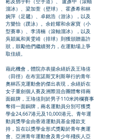
彬及鄧宇軒（空手道）、 盧彥中（滾軸
溜冰）、梁加萱（壁球）、霍彥希和林
婉萍（足毽）、卓銘浩（游泳），以及
方樂怡（蹼泳）。余銓耀和余家寶（小
型賽車）、李清楠（滾軸溜冰），以及
吳穎嵐和黃雯靖（排球）則獲頒贈嘉許
狀，鼓勵他們繼續努力，在運動場上爭
取佳績。
藉此機會，體院亦表揚佘繕妡及王珞僖
（田徑）在布宜諾斯艾利斯舉行的青年
奧林匹克運動會的傑出表現，佘繕妡在
女子重劍個人賽及洲際混合團體奪得兩
面銀牌，王珞僖則於男子110米跨欄賽事
奪得一面銅牌，兩名運動員分別可獲獎
學金24,667港元及10,000港元。青年運
動員獎學金由香港運動員基金撥款支
持，旨在以獎學金形式獎勵於青年奧運
會、亞洲青年運動會及青少年殘疾人亞