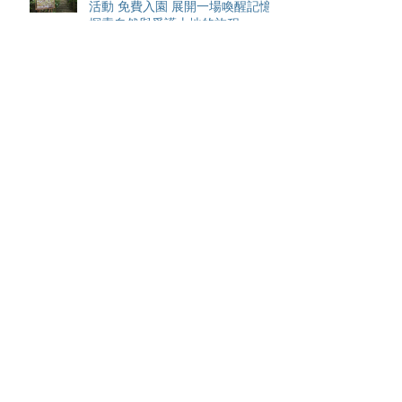
活動 免費入園 展開一場喚醒記憶
探索自然與愛護土地的旅程
智利於世界欖球國家盃力克永不言
敗的中國香港十五人欖球代表隊
Archive
August 2026
(42)
42 posts
May 2026
(15)
15 posts
April 2026
(4)
4 posts
March 2026
(11)
11 posts
February 2026
(13)
13 posts
January 2026
(25)
25 posts
December 2025
(84)
84 posts
September 2025
(36)
36 posts
August 2025
(8)
8 posts