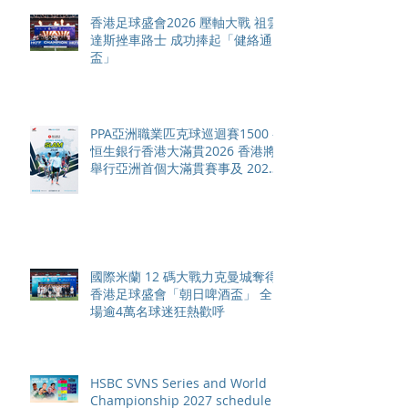
香港足球盛會2026 壓軸大戰 祖雲
達斯挫車路士 成功捧起「健絡通
盃」
PPA亞洲職業匹克球巡迴賽1500 -
恒生銀行香港大滿貫2026 香港將
舉行亞洲首個大滿貫賽事及 2026
賽季最終戰 總獎金高達 110 萬美
元
國際米蘭 12 碼大戰力克曼城奪得
香港足球盛會「朝日啤酒盃」 全
場逾4萬名球迷狂熱歡呼
HSBC SVNS Series and World
Championship 2027 schedule