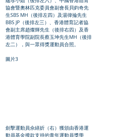
蘊珍小姐（後排左六）、中國香港體育
協會暨奧林匹克委員會副會長貝鈞奇先
生SBS MH（後排左四）及湯徫掄先生
BBS JP（後排左三）、香港體育記者協
會副主席趙燦輝先生（後排右四）及香
港體育學院副院長蔡玉坤先生MH（後排
左二），與一眾得獎運動員合照。
圖片3
劍擊運動員佘繕妡（右）獲頒由香港運
動員基金撥款支持的青年運動員獎學