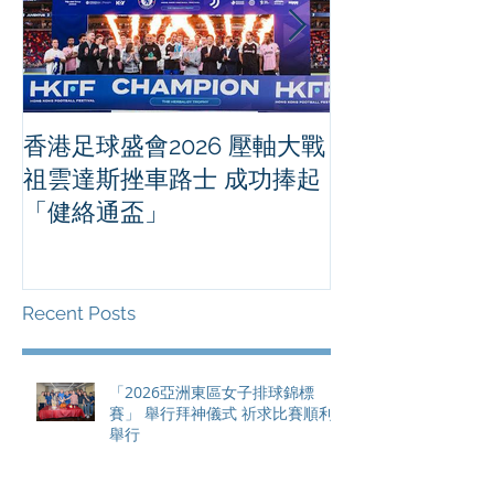
香港足球盛會2026 壓軸大戰
PPA亞洲職業
祖雲達斯挫車路士 成功捧起
1500 - 恒
「健絡通盃」
2026 香港將舉行亞洲首個大
滿貫賽事及 20
總獎金高達 11
Recent Posts
「2026亞洲東區女子排球錦標
賽」 舉行拜神儀式 祈求比賽順利
舉行