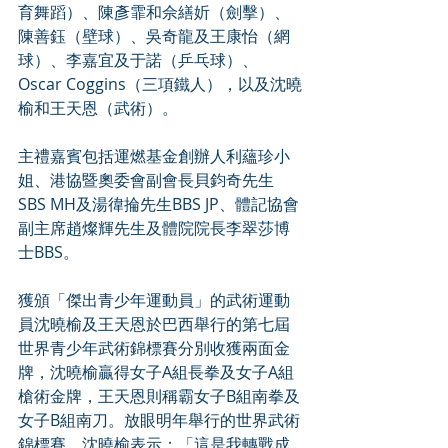
育舞蹈）、陳彥霏和佘繕妡（劍擊）、
陳善鈺（壁球）、吳奇龍及王康怡（網
球）、李嘉宜及于諾（乒乓球）、
Oscar Coggins（三項鐵人），以及沈曉
榆和王天恩（武術）。
主禮嘉賓包括運燃基金創辦人利蘊珍小
姐、港協暨奧委會副會長貝鈞奇先生
SBS MH及湯徫掄先生BBS JP、體記協會
副主席趙燦輝先生及體院院長李翠莎博
士BBS。
獲頒「傑出青少年運動員」的武術運動
員沈曉榆及王天恩於巴西舉行的第七屆
世界青少年武術錦標賽分別收獲兩面金
牌，沈曉榆贏得女子A組長拳及女子A組
槍術金牌，王天恩則稱霸女子B組南拳及
女子B組南刀。放眼明年舉行的世界武術
錦標賽，沈曉榆表示：「這是我轉戰成