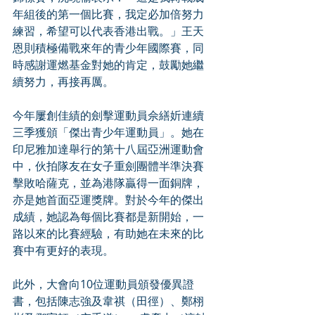
年組後的第一個比賽，我定必加倍努力
練習，希望可以代表香港出戰。」王天
恩則積極備戰來年的青少年國際賽，同
時感謝運燃基金對她的肯定，鼓勵她繼
續努力，再接再厲。
今年屢創佳績的劍擊運動員佘繕妡連續
三季獲頒「傑出青少年運動員」。她在
印尼雅加達舉行的第十八屆亞洲運動會
中，伙拍隊友在女子重劍團體半準決賽
擊敗哈薩克，並為港隊贏得一面銅牌，
亦是她首面亞運獎牌。對於今年的傑出
成績，她認為每個比賽都是新開始，一
路以來的比賽經驗，有助她在未來的比
賽中有更好的表現。
此外，大會向10位運動員頒發優異證
書，包括陳志強及韋祺（田徑）、鄭栩