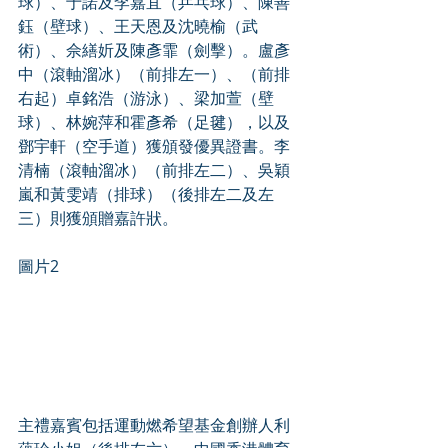
球）、于諾及李嘉宜（乒乓球）、陳善
鈺（壁球）、王天恩及沈曉榆（武
術）、佘繕妡及陳彥霏（劍擊）。盧彥
中（滾軸溜冰）（前排左一）、（前排
右起）卓銘浩（游泳）、梁加萱（壁
球）、林婉萍和霍彥希（足毽），以及
鄧宇軒（空手道）獲頒發優異證書。李
清楠（滾軸溜冰）（前排左二）、吳穎
嵐和黃雯靖（排球）（後排左二及左
三）則獲頒贈嘉許狀。
圖片2
主禮嘉賓包括運動燃希望基金創辦人利