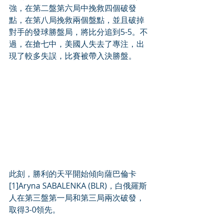
強，在第二盤第六局中挽救四個破發
點，在第八局挽救兩個盤點，並且破掉
對手的發球勝盤局，將比分追到5-5。不
過，在搶七中，美國人失去了專注，出
現了較多失誤，比賽被帶入決勝盤。
此刻，勝利的天平開始傾向薩巴倫卡
[1]Aryna SABALENKA (BLR)，白俄羅斯
人在第三盤第一局和第三局兩次破發，
取得3-0領先。