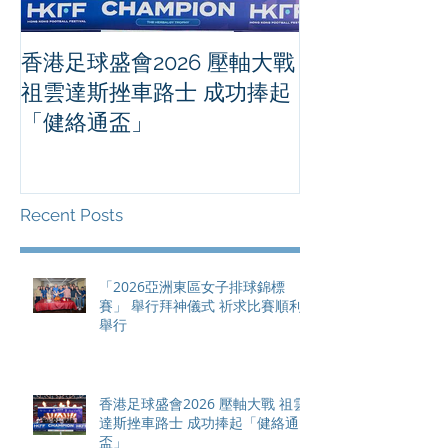
香港足球盛會2026 壓軸大戰
PPA亞洲職業
祖雲達斯挫車路士 成功捧起
1500 - 恒
「健絡通盃」
2026 香港將舉行亞洲首個大
滿貫賽事及 20
總獎金高達 11
Recent Posts
「2026亞洲東區女子排球錦標
賽」 舉行拜神儀式 祈求比賽順利
舉行
香港足球盛會2026 壓軸大戰 祖雲
達斯挫車路士 成功捧起「健絡通
盃」