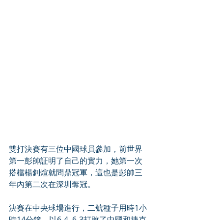
雙打決賽有三位中國球員參加，前世界
第一彭帥証明了自己的實力，她第一次
搭檔楊釗煊就問鼎冠軍，這也是彭帥三
年內第二次在深圳奪冠。
決賽在中央球場進行，二號種子用時1小
時14分鐘，以6-4, 6-3打敗了中國和捷克