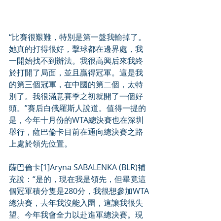
“比賽很艱難，特別是第一盤我輸掉了。
她真的打得很好，擊球都在邊界處，我
一開始找不到辦法。我很高興后來我終
於打開了局面，並且贏得冠軍。這是我
的第三個冠軍，在中國的第二個，太特
別了。我很滿意賽季之初就開了一個好
頭。”賽后白俄羅斯人說道。值得一提的
是，今年十月份的WTA總決賽也在深圳
舉行，薩巴倫卡目前在通向總決賽之路
上處於領先位置。
薩巴倫卡[1]Aryna SABALENKA (BLR)補
充說：“是的，現在我是領先，但畢竟這
個冠軍積分隻是280分，我很想參加WTA
總決賽，去年我沒能入圍，這讓我很失
望。今年我會全力以赴進軍總決賽。現