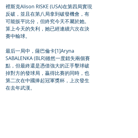
裡斯克Alison RISKE (USA)在第四局實現
反破，並且在第八局拿到破發機會，有
可能扳平比分，但終究今天不屬於她。
算上今天的失利，她已經連續六次在決
賽中輸球。
最后一局中，薩巴倫卡[1]Aryna 
SABALENKA (BLR)雖然一度錯失兩個賽
點，但最終還是憑借強大的正手擊球破
掉對方的發球局，贏得比賽的同時，也
第二次在中國捧起冠軍獎杯，上次發生
在去年武漢。