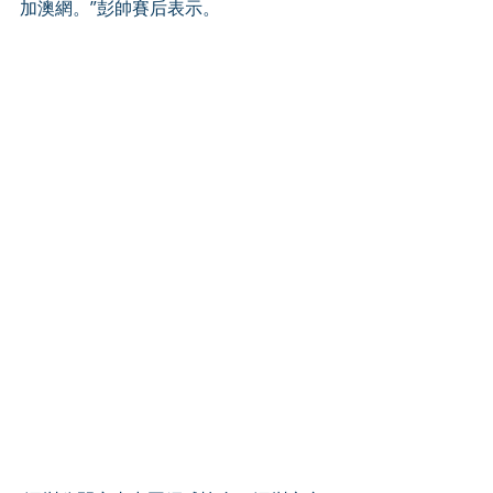
加澳網。”彭帥賽后表示。