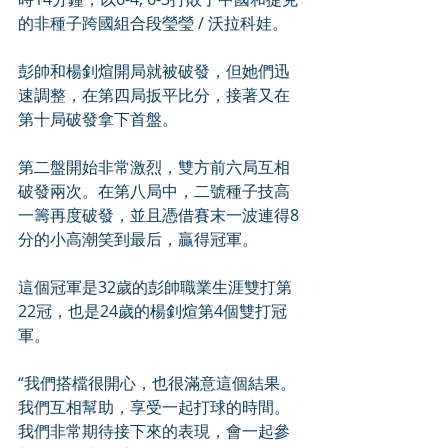
的非種子跨國組合段瑩瑩 / 沃拉科娃。
彭帥和楊釗煊開局就被破發，但她們迅
速調整，在第四局扳平比分，接著又在
第十局破發拿下首盤。
第二盤開始非常激烈，雙方前六局互相
破發兩次。在第八局中，二號種子技高
一籌再度破發，並且憑借賽末一波連得8
分的小高潮笑到最后，贏得冠軍。
這個冠軍是32歲的彭帥職業生涯雙打第
22冠，也是24歲的楊釗煊第4個雙打冠
軍。
“我們搭檔很開心，也很滿意這個結果。
我們互相幫助，享受一起打球的時間。
我們非常期待接下來的表現，會一起參