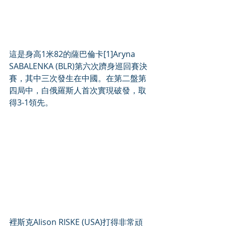
這是身高1米82的薩巴倫卡[1]Aryna 
SABALENKA (BLR)第六次躋身巡回賽決
賽，其中三次發生在中國。在第二盤第
四局中，白俄羅斯人首次實現破發，取
得3-1領先。
裡斯克Alison RISKE (USA)打得非常頑