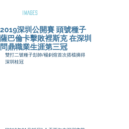
GOZAR
IMAGES
2019深圳公開賽 頭號種子
薩巴倫卡擊敗裡斯克 在深圳
問鼎職業生涯第三冠
雙打二號種子彭帥/楊釗煊首次搭檔摘得
深圳桂冠