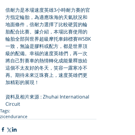
倍耐力是本場速度英雄3小時耐力賽的官
方指定輪胎，為適應珠海的天氣狀況和
地面條件，倍耐力選擇了比較硬質的輪
胎配合比賽。據介紹，本場比賽使用的
輪胎全部與世界超級摩托車錦標賽WSBK
一致，無論是膠料或配方，都是世界頂
級的配備。幸福的速度英雄們，再一次
將自己對賽車的熱情轉化成能量釋放給
這個不太友好的冬天，笑容一露寒冷不
再。期待未來泛珠賽上，速度英雄們更
加精彩的展現！
資料及相片來源 : Zhuhai International 
Circuit
Tags:
zic
endurance