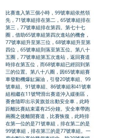
比賽進入第三個小時，99號車組依然領
先，71號車組排在第二，65號車組排在
第三，77號車組排在第四。第七十七
圈，借助65號車組第四次進站的機會，
77號車組升至第三位，68號車組升至第
四位，65號車組則落至第五位。第八十
五圈，77號車組第五次進站，返回賽道
時排在第五位，而68號車組已經回到第
三的位置。第八十八圈，因65號車組賽
車發動機爆缸漏油，引發20號車組、99
號車組、91號車組、86號車組和41號車
組相繼在11號彎滑出賽道沖入緩衝區，
賽會隨即出示黃旗並出動安全車，此時
距離比賽結束還有25分鐘。安全車帶跑
兩圈之後離開賽道，比賽恢復，此時排
在第一位的是71號車組，排在第二的是
99號車組，排在第三的是77號車組。一