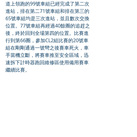
道上領跑的99號車組已經完成了第二次
進站，排在第二71號車組和排在第三的
65號車組均是三次進站，並且數次交換
位置。77號車組再經過40餘圈的追趕之
後，終於回到全場第四的位置。比賽進
行到第66圈，參加CL2組比賽的20號車
組在剛剛通過一號彎之後賽車死火，車
手當機立斷，將賽車推至安全區域，迅
速拆下計時器跑回維修區使用備用賽車
繼續比賽。