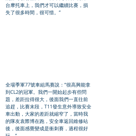
台摩托車上，我們才可以繼續比賽，損
失了很多時間，很可惜。”
全場季軍77號車組馬賽說：“很高興能拿
到CL2的冠軍。我們一開始起步有些問
題，差距拉得很大，後面我們一直往前
追趕，比賽末段，T11發生意外導致安全
車出動，大家的差距就縮窄了，當時我
的隊友袁際博在跑，安全車返回維修站
後，後面感覺變成是衝刺賽，過程很好
玩。”