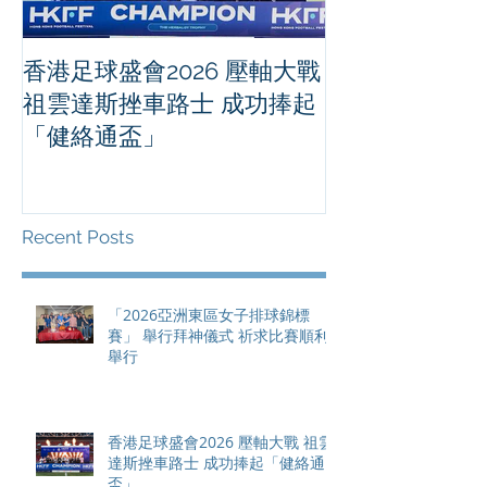
香港足球盛會2026 壓軸大戰
PPA亞洲職業
祖雲達斯挫車路士 成功捧起
1500 - 恒
「健絡通盃」
2026 香港將舉行亞洲首個大
滿貫賽事及 20
總獎金高達 11
Recent Posts
「2026亞洲東區女子排球錦標
賽」 舉行拜神儀式 祈求比賽順利
舉行
香港足球盛會2026 壓軸大戰 祖雲
達斯挫車路士 成功捧起「健絡通
盃」