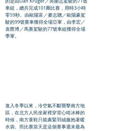
的是由Dan Kruger／吳榮志駕駛的71號
車組，總共完成101圈比賽，用時3小時
零59秒。由歐陽富／麥志聰／歐陽豪駕
駛的99號賽車獲得全場亞軍，由李宏／
袁際博／馬賽駕駛的77號車組獲得全場
季軍。
進入冬季以來，冷空氣不斷襲擊南方地
區，在北方人民坐家裡穿背心啃冰棒的
時候，南方童鞋只能裹緊羽絨服抱著暖
水袋。而比賽當天是這個賽事週末最為