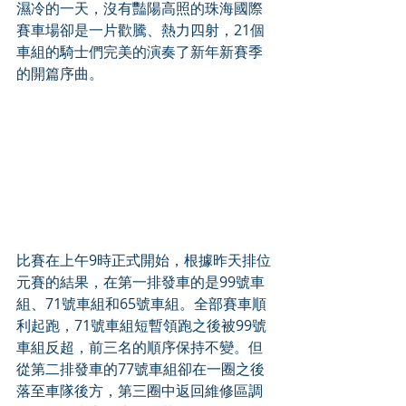
濕冷的一天，沒有豔陽高照的珠海國際
賽車場卻是一片歡騰、熱力四射，21個
車組的騎士們完美的演奏了新年新賽季
的開篇序曲。
比賽在上午9時正式開始，根據昨天排位
元賽的結果，在第一排發車的是99號車
組、71號車組和65號車組。全部賽車順
利起跑，71號車組短暫領跑之後被99號
車組反超，前三名的順序保持不變。但
從第二排發車的77號車組卻在一圈之後
落至車隊後方，第三圈中返回維修區調