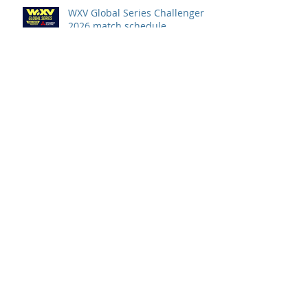
WXV Global Series Challenger
2026 match schedule
confirmed
全情投入「2026澳娛綜合澳門高
爾夫球公開賽」 職業—業餘配對
賽及VIP觀賽體驗 限時隆重登場
中國香港於世界欖球國家盃逆轉勝
以 42：40 擊敗烏拉圭 Paul Altier
在第81分鐘射入致勝罰球 助中國
香港隊在國家盃中取得首勝
嘉道理農場暨植物園 70 週年夏日
活動 免費入園 展開一場喚醒記憶
探索自然與愛護土地的旅程