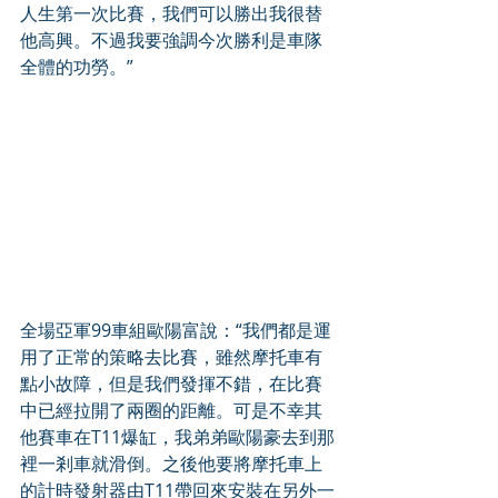
人生第一次比賽，我們可以勝出我很替
他高興。不過我要強調今次勝利是車隊
全體的功勞。”
全場亞軍99車組歐陽富說：“我們都是運
用了正常的策略去比賽，雖然摩托車有
點小故障，但是我們發揮不錯，在比賽
中已經拉開了兩圈的距離。可是不幸其
他賽車在T11爆缸，我弟弟歐陽豪去到那
裡一剎車就滑倒。之後他要將摩托車上
的計時發射器由T11帶回來安裝在另外一