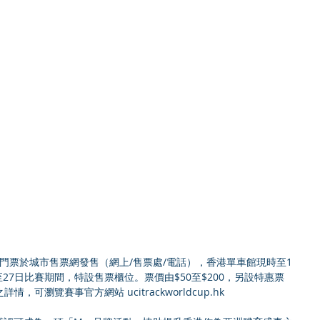
至27日比賽期間，特設售票櫃位。票價由$50至$200，另設特惠票
情，可瀏覽賽事官方網站 ucitrackworldcup.hk