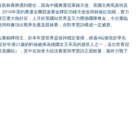
及凱林賽將遇到硬仗，因為中國奧運冠軍鍾天使、英國主將馬真特及
2016年里約奧運女團競速賽金牌臣功鍾天使改與林俊紅拍檔，實力
達亞運大熱封后，上月於英國站世界盃又力壓德國隊奪金，今次重臨
使同時兼項出戰爭先賽及凱林賽，亦對李慧詩構成一定威脅。
先賽銅牌得主，於本年度世界盃保持穩定發揮，經過4站後現於爭先
至於年僅21歲的軒絲被捧為德國女王禾高的接班人之一，這位世青冠
及英國站），其中在加拿大站決賽更與李慧詩正面較量，最終力戰下