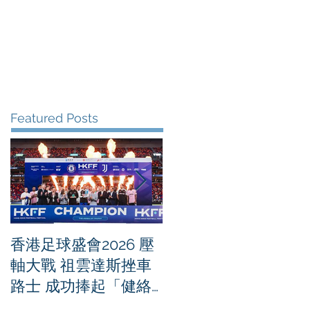
me
News
Albums
Contact
Featured Posts
香港足球盛會2026 壓
PPA亞洲職業匹克球
軸大戰 祖雲達斯挫車
迴賽1500 - 恒生銀行
路士 成功捧起「健絡
香港大滿貫2026 香港
通盃」
將舉行亞洲首個大滿