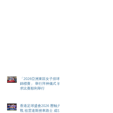
「2026亞洲東區女子排球
錦標賽」 舉行拜神儀式 祈
求比賽順利舉行
香港足球盛會2026 壓軸大
戰 祖雲達斯挫車路士 成功