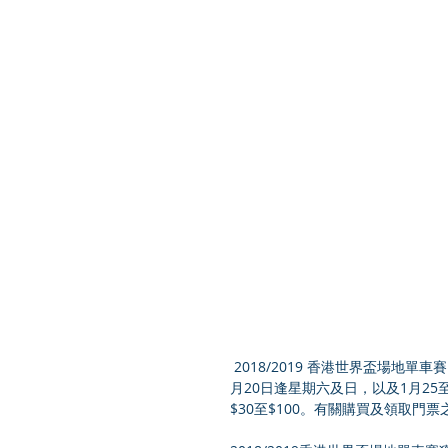
 2018/2019 香港世界盃場地單車賽門票於城市售票網發售（網上/售票處/電話），香港單車館現時至1
月20日逢星期六及日，以及1月25
$30至$100。有關購買及領取門票之詳