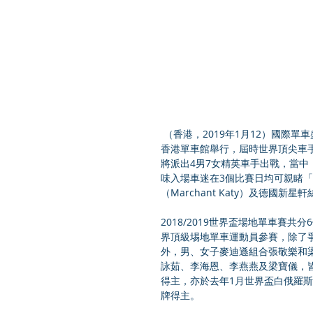
 （香港，2019年1月12）國際單車盛事 2018/2019 香港世界盃場地單車賽，將於 1 月 25 至 27 日於
香港單車館舉行，屆時世界頂尖車
將派出4男7女精英車手出戰，當
味入場車迷在3個比賽日均可親睹
（Marchant Katy）及德國新
2018/2019世界盃場地單車賽
界頂級埸地單車運動員參賽，除了爭
外，男、女子麥迪遜組合張敬樂和
詠茹、李海恩、李燕燕及梁寶儀，
得主，亦於去年1月世界盃白俄羅
牌得主。