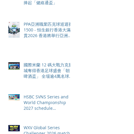
捧起「健絡通盃」
PPA亞洲職業匹克球巡迴賽
1500 - 恒生銀行香港大滿
貫2026 香港將舉行亞洲首
個大滿貫賽事及 2026 賽季
最終戰 總獎金高達 110 萬
美元
國際米蘭 12 碼大戰力克曼
城奪得香港足球盛會「朝日
啤酒盃」 全場逾4萬名球迷
狂熱歡呼
HSBC SVNS Series and
World Championship
2027 schedule
confirmed as road to Los
Angeles 2028 gathers
pace
WXV Global Series
Challenger 2026 match