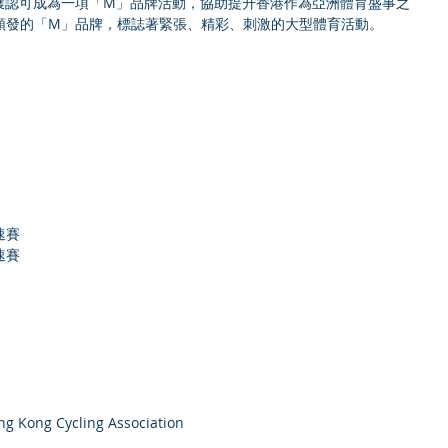
車賽獲認可成為一項「M」品牌活動，協助提升香港作為亞洲體育盛事之
頒發的「M」品牌，標誌著緊張、精彩、刺激的大型體育活動。
速賽
速賽
g Kong Cycling Association