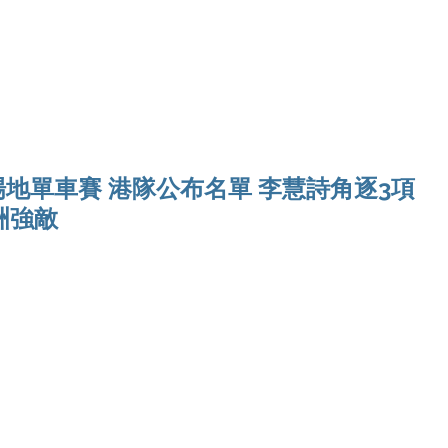
Ho
盃場地單車賽 港隊公布名單 李慧詩角逐3項
洲強敵