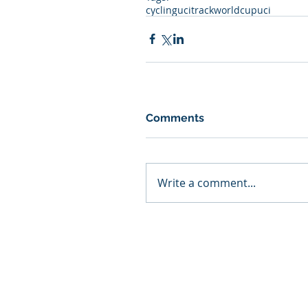
cycling
ucitrackworldcup
uci
Comments
Write a comment...