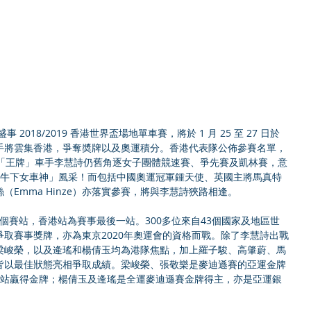
手將雲集香港，爭奪奬牌以及奧運積分。香港代表隊公佈參賽名單，
中「王牌」車手李慧詩仍舊角逐女子團體競速賽、爭先賽及凱林賽，意
「牛下女車神」風采！而包括中國奧運冠軍鍾天使、英國主將馬真特
星軒絲（Emma Hinze）亦落實參賽，將與李慧詩狹路相逢。
共分6個賽站，香港站為賽事最後一站。300多位來自43個國家及地區世
取賽事獎牌，亦為東京2020年奧運會的資格而戰。除了李慧詩出戰
梁峻榮，以及逄瑤和楊倩玉均為港隊焦點，加上羅子駿、高肇蔚、馬
皆以最佳狀態亮相爭取成績。梁峻榮、張敬樂是麥迪遜賽的亞運金牌
斯站贏得金牌；楊倩玉及逄瑤是全運麥迪遜賽金牌得主，亦是亞運銀