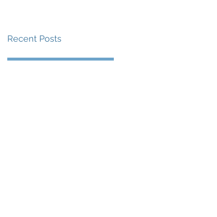
賽事及 2026 賽季最
戰 總獎金高達 110 萬
Recent Posts
美元