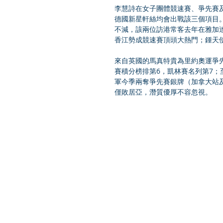
李慧詩在女子團體競速賽、爭先賽
德國新星軒絲均會出戰該三個項目。
不減，該兩位訪港常客去年在雅加
香江勢成競速賽頂頭大熱門；鍾天
來自英國的馬真特貴為里約奧運爭
賽積分榜排第6，凱林賽名列第7；
軍今季兩奪爭先賽銀牌（加拿大站
僅敗居亞，潛質優厚不容忽視。