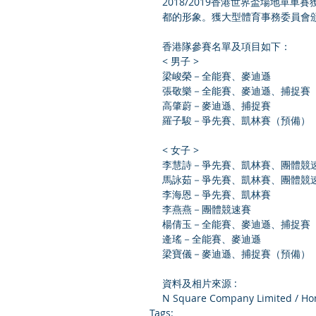
2018/2019香港世界盃場地單
都的形象。獲大型體育事務委員會
香港隊參賽名單及項目如下：
< 男子 >
梁峻榮－全能賽、麥迪遜
張敬樂－全能賽、麥迪遜、捕捉賽
高肇蔚－麥迪遜、捕捉賽
羅子駿－爭先賽、凱林賽（預備）
< 女子 >
李慧詩－爭先賽、凱林賽、團體競
馬詠茹－爭先賽、凱林賽、團體競
李海恩－爭先賽、凱林賽
李燕燕－團體競速賽
楊倩玉－全能賽、麥迪遜、捕捉賽
逄瑤－全能賽、麥迪遜
梁寶儀－麥迪遜、捕捉賽（預備）
資料及相片來源 :
N Square Company Limited / Hon
Tags: