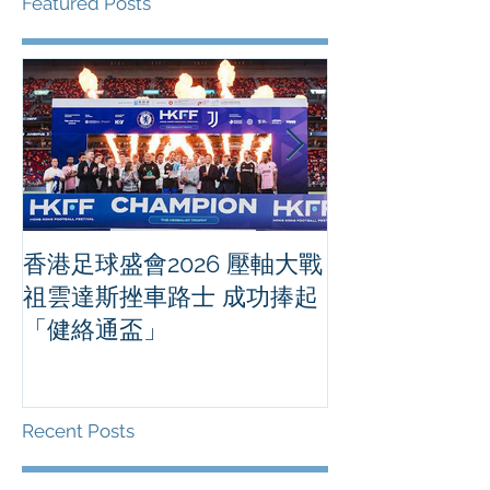
Featured Posts
香港足球盛會2026 壓軸大戰
PPA亞洲職業
祖雲達斯挫車路士 成功捧起
1500 - 恒
「健絡通盃」
2026 香港將舉行亞洲首個大
滿貫賽事及 20
總獎金高達 11
Recent Posts