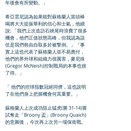
年後會有所變動。」
希亞雲尼認為如果能對蘇格蘭人當頭棒
喝將大大提振華利的信心和士氣，他續
說: 「我們上次造訪石硤尾時浪費了很多
機會，他們正值狀態高峰，但我認為該
仗是我們咎由自取多於被撃倒。」「事
實上這也代表了蘇格蘭人並不易應付，
他們的界外球和組織力很厲害，麥尼殊
(Gregor McNeish)控制戰局的本事也很
了得。」
「 他們的控球指數冠絕同儕，這也說明
了在他們身上把握機會何其重要。」
蘇格蘭人上次成功阻止猛虎(勝 31-14)嘗
試奪走「Broony 盃」(Broony Quaich)
的意圖後 ，今次再上次另一場保衛戰。