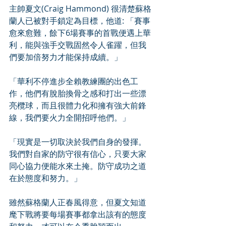
主帥夏文(Craig Hammond) 很清楚蘇格
蘭人已被對手鎖定為目標，他道: 「賽事
愈來愈難，餘下6場賽事的首戰便遇上華
利，能與強手交戰固然令人雀躍，但我
們要加倍努力才能保持成續。」
「華利不停進步全賴教練團的出色工
作，他們有脫胎換骨之感和打出一些漂
亮欖球，而且很體力化和擁有強大前鋒
線，我們要火力全開招呼他們。」
「現實是一切取決於我們自身的發揮。
我們對自家的防守很有信心，只要大家
同心協力便能水來土掩。防守成功之道
在於態度和努力。」
雖然蘇格蘭人正春風得意，但夏文知道
麾下戰將要每場賽事都拿出該有的態度