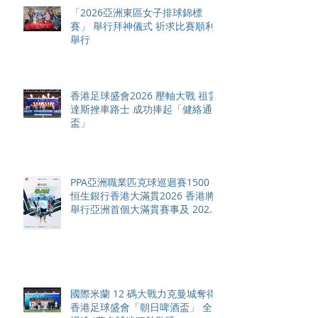
「2026亞洲東區女子排球錦標
賽」 舉行拜神儀式 祈求比賽順利
舉行
香港足球盛會2026 壓軸大戰 祖雲
達斯挫車路士 成功捧起「健絡通
盃」
PPA亞洲職業匹克球巡迴賽1500 -
恒生銀行香港大滿貫2026 香港將
舉行亞洲首個大滿貫賽事及 2026
賽季最終戰 總獎金高達 110 萬美
元
國際米蘭 12 碼大戰力克曼城奪得
香港足球盛會「朝日啤酒盃」 全