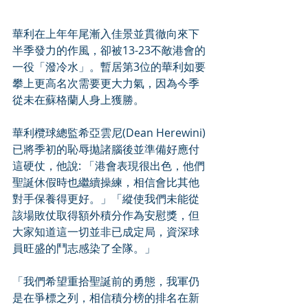
華利在上年年尾漸入佳景並貫徹向來下
半季發力的作風，卻被13-23不敵港會的
一役「潑冷水」。暫居第3位的華利如要
攀上更高名次需要更大力氣，因為今季
從未在蘇格蘭人身上獲勝。
華利欖球總監希亞雲尼(Dean Herewini)
已將季初的恥辱拋諸腦後並準備好應付
這硬仗，他說: 「港會表現很出色，他們
聖誕休假時也繼續操練，相信會比其他
對手保養得更好。」「縱使我們未能從
該場敗仗取得額外積分作為安慰獎，但
大家知道這一切並非已成定局，資深球
員旺盛的鬥志感染了全隊。」
「我們希望重拾聖誕前的勇態，我軍仍
是在爭標之列，相信積分榜的排名在新