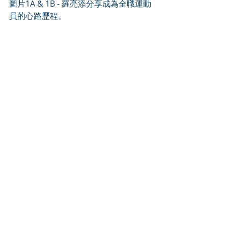
圖片1A & 1B - 羅亮添分享成為全職運動
員的心路歷程。