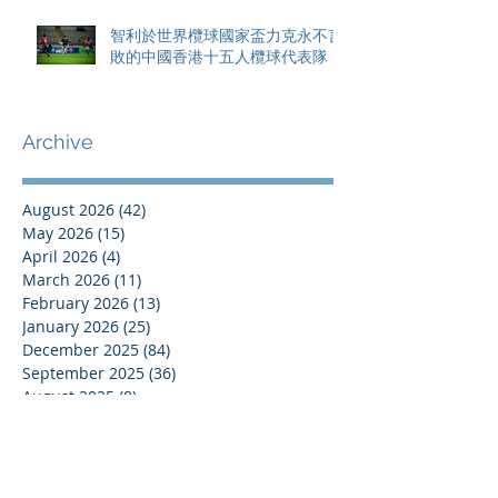
智利於世界欖球國家盃力克永不言
敗的中國香港十五人欖球代表隊
Archive
August 2026
(42)
42 posts
May 2026
(15)
15 posts
April 2026
(4)
4 posts
March 2026
(11)
11 posts
February 2026
(13)
13 posts
January 2026
(25)
25 posts
December 2025
(84)
84 posts
September 2025
(36)
36 posts
August 2025
(8)
8 posts
July 2025
(16)
16 posts
June 2025
(21)
21 posts
May 2025
(4)
4 posts
April 2025
(17)
17 posts