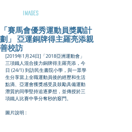
GOZAR
IMAGES
「賽馬會優秀運動員獎勵計
劃」 亞運銅牌得主羅亮添親
善校訪
[2019年1月24日]「2018亞洲運動會」
三項鐵人混合接力銅牌得主羅亮添，今
日 (24/1) 到訪民生書院小學，與一眾學
生分享當上全職運動員後的經歷和生活
點滴、亞運會獲獎感受及鼓勵具備運動
潛質的同學堅持追逐夢想，並傳授於三
項鐵人比賽中爭分奪秒的竅門。
圖片說明 :