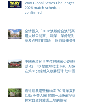
WXV Global Series Challenger
2026 match schedule
confirmed
全情投入「2026澳娛綜合澳門高
爾夫球公開賽」 職業—業餘配對
賽及VIP觀賽體驗 限時隆重登場
中國香港於世界欖球國家盃逆轉勝
以 42：40 擊敗烏拉圭 Paul Altier
在第81分鐘射入致勝罰球 助中國
香港隊在國家盃中取得首勝
嘉道理農場暨植物園 70 週年夏日
活動 免費入園 展開一場喚醒記憶
探索自然與愛護土地的旅程