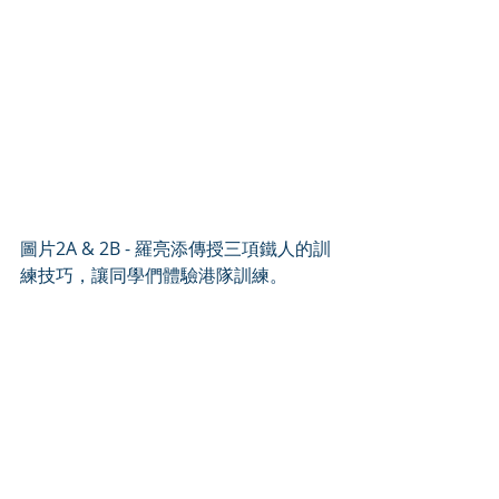
圖片2A & 2B - 羅亮添傳授三項鐵人的訓
練技巧，讓同學們體驗港隊訓練。