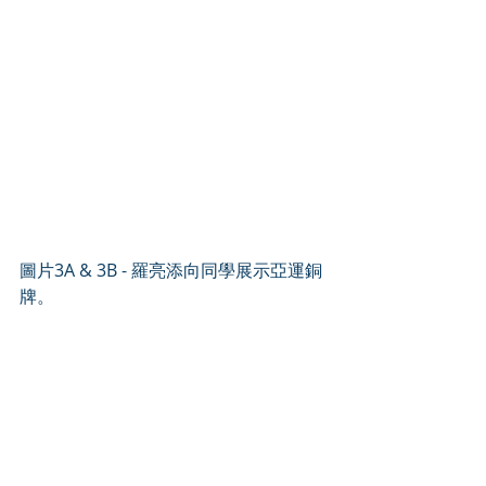
圖片3A & 3B - 羅亮添向同學展示亞運銅
牌。