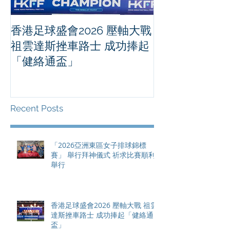
香港足球盛會2026 壓軸大戰
PPA亞洲職業
祖雲達斯挫車路士 成功捧起
1500 - 恒
「健絡通盃」
2026 香港將舉行亞洲首個大
滿貫賽事及 20
總獎金高達 11
Recent Posts
「2026亞洲東區女子排球錦標
賽」 舉行拜神儀式 祈求比賽順利
舉行
香港足球盛會2026 壓軸大戰 祖雲
達斯挫車路士 成功捧起「健絡通
盃」