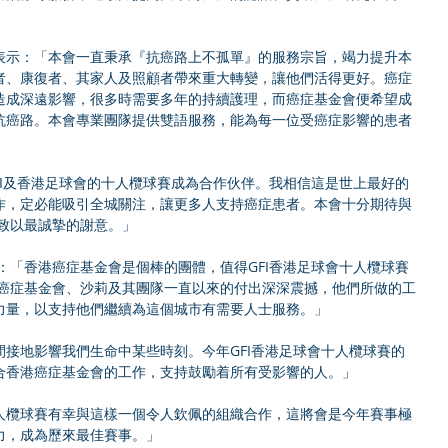
表示：「本會一直秉承『抗癌路上不孤單』的服務宗旨，竭力提升本
者、康復者、其家人及照顧者帶來重大轉變，讓他們活得更好。癌症
造成深遠影響，很多時需要多年的持續護理，而癌症基金會便希望成
抗癌路。本會專業團隊提供雙語服務，能為每一位受癌症影響的患者
GFI及香港足球會的十人欖球賽成為合作伙伴。我相信這是世上最好的
作，定必能吸引全城關注，讓更多人支持癌症患者。本會十分期待與
隊致以最誠摯的謝意。」
e表示：「香港癌症基金會是個棒的團體，值得GFI香港足球會十人欖球賽
港癌症基金會、沙莉及其團隊一直以來的付出深深震撼，他們所做的工
力量，以支持他們繼續為這個城市有需要人士服務。」
接地影響我們生命中某些時刻。今年GFI香港足球會十人欖球賽的
合香港癌症基金會的工作，支持鼓勵着所有受影響的人。」
人欖球賽有幸與這樣一個令人欽佩的組織合作，這將會是今年賽事極
力，成為歷來最佳賽事。」