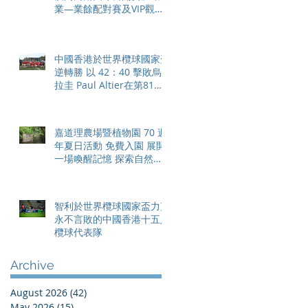
業—業餘配對賽及VIP觀賽
體驗 限時隆重登場
中國香港於世界欖球國家盃
逆轉勝 以 42：40 擊敗烏
拉圭 Paul Altier在第81分
鐘射入致勝罰球 助中國香
港隊在國家盃中取得首勝
嘉道理農場暨植物園 70 週
年夏日活動 免費入園 展開
一場喚醒記憶 探索自然與
愛護土地的旅程
智利於世界欖球國家盃力克
永不言敗的中國香港十五人
欖球代表隊
Archive
August 2026
(42)
42 posts
May 2026
(15)
15 posts