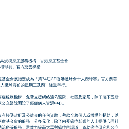
最具規模癌症服務機構 - 香港癌症基金會
人欖球賽」官方慈善機構
癌症基金會獲指定成為「第34屆GFI香港足球會十人欖球賽」官方慈善
七人欖球賽前的星期三及四）隆重舉行。
癌症服務機構，免費支援網絡遍佈醫院、社區及家居，除了屬下五所
家公立醫院開設了癌症病人資源中心。
沒有接受政府及公益金的任何資助，善款全賴個人或機構的捐助，以
癌症基金會的服務十分多元化，除了向受癌症影響的人士提供心理社
助治療等服務，還致力提高大眾對癌症的認識、資助癌症研究和公立