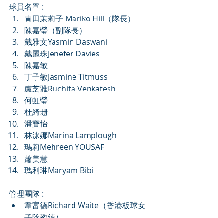
球員名單 : 
青田茉莉子 Mariko Hill（隊長）  
陳嘉瑩（副隊長）  
戴雅文Yasmin Daswani  
戴麗珠Jenefer Davies  
陳嘉敏  
丁子敏Jasmine Titmuss  
盧芝雅Ruchita Venkatesh  
何虹瑩  
杜綺珊  
潘寶怡  
林泳娜Marina Lamplough  
瑪莉Mehreen YOUSAF  
蕭美慧  
瑪利琳Maryam Bibi 
管理團隊 : 
韋富德Richard Waite（香港板球女
子隊教練）  