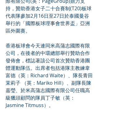
際有限公司(英：PageGroup)鼎力支
持，贊助香港女子二十合賽制(T20)板球
代表隊參加2月16日至27日於泰國曼谷
舉行的「國際板球理事會世界盃」亞洲
區外圍賽。
香港板球會今天連同米高蒲志國際有限
公司，在後者的中環總部舉行贊助合作
發佈會，標誌著該公司首次贊助香港團
體運動隊伍。出席者包括港隊主教練韋
富德（英：Richard Waite）、隊長青田
茉莉子 （英：Mariko Hill）、副隊長陳
嘉瑩、於米高蒲志國際有限公司任職高
級獵頭顧問的隊員丁子敏（英：
Jasmine Titmuss）。