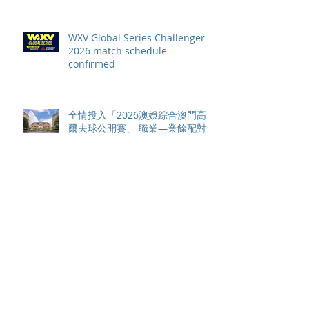
WXV Global Series Challenger
2026 match schedule
confirmed
全情投入「2026澳娛綜合澳門高
爾夫球公開賽」 職業—業餘配對
賽及VIP觀賽體驗 限時隆重登場
中國香港於世界欖球國家盃逆轉勝
以 42：40 擊敗烏拉圭 Paul Altier
在第81分鐘射入致勝罰球 助中國
香港隊在國家盃中取得首勝
嘉道理農場暨植物園 70 週年夏日
活動 免費入園 展開一場喚醒記憶
探索自然與愛護土地的旅程