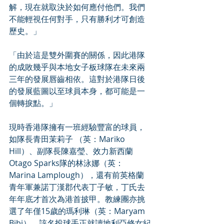
解，現在就取決於如何應付他們。我們
不能輕視任何對手，只有勝利才可創造
歷史。」
「由於這是雙外圍賽的關係，因此港隊
的成敗幾乎與本地女子板球隊在未來兩
三年的發展唇齒相依。這對於港隊日後
的發展藍圖以至球員本身，都可能是一
個轉捩點。」
現時香港隊擁有一班經驗豐富的球員，
如隊長青田茉莉子 （英：Mariko 
Hill）、副隊長陳嘉瑩、效力新西蘭
Otago Sparks隊的林泳娜（英：
Marina Lamplough），還有前英格蘭
青年軍兼諾丁漢郡代表丁子敏，丁氏去
年年底才首次為港首披甲。教練團亦挑
選了年僅15歲的瑪利琳（英：Maryam 
Bibi），該名投球手正就讀地利亞修女紀