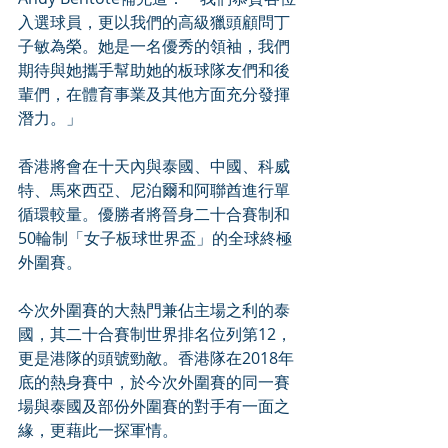
入選球員，更以我們的高級獵頭顧問丁
子敏為榮。她是一名優秀的領袖，我們
期待與她攜手幫助她的板球隊友們和後
輩們，在體育事業及其他方面充分發揮
潛力。」
香港將會在十天內與泰國、中國、科威
特、馬來西亞、尼泊爾和阿聯酋進行單
循環較量。優勝者將晉身二十合賽制和
50輪制「女子板球世界盃」的全球終極
外圍賽。
今次外圍賽的大熱門兼佔主場之利的泰
國，其二十合賽制世界排名位列第12，
更是港隊的頭號勁敵。香港隊在2018年
底的熱身賽中，於今次外圍賽的同一賽
場與泰國及部份外圍賽的對手有一面之
緣，更藉此一探軍情。