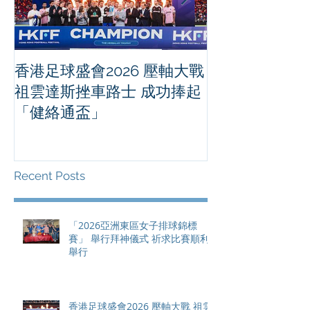
香港足球盛會2026 壓軸大戰
PPA亞洲職業
祖雲達斯挫車路士 成功捧起
1500 - 恒
「健絡通盃」
2026 香港將舉行亞洲首個大
滿貫賽事及 20
總獎金高達 11
Recent Posts
「2026亞洲東區女子排球錦標
賽」 舉行拜神儀式 祈求比賽順利
舉行
香港足球盛會2026 壓軸大戰 祖雲