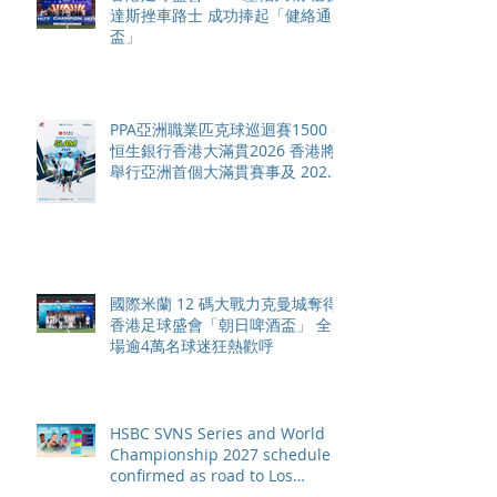
達斯挫車路士 成功捧起「健絡通
盃」
PPA亞洲職業匹克球巡迴賽1500 -
恒生銀行香港大滿貫2026 香港將
舉行亞洲首個大滿貫賽事及 2026
賽季最終戰 總獎金高達 110 萬美
元
國際米蘭 12 碼大戰力克曼城奪得
香港足球盛會「朝日啤酒盃」 全
場逾4萬名球迷狂熱歡呼
HSBC SVNS Series and World
Championship 2027 schedule
confirmed as road to Los
Angeles 2028 gathers pace