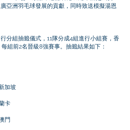
推廣亞洲羽毛球發展的貢獻，同時致送模擬湯恩
 
行分組抽籤儀式，11隊分成4組進行小組賽，香
。每組前2名晉級8強賽事。抽籤結果如下：
新加坡
蘭卡
澳門