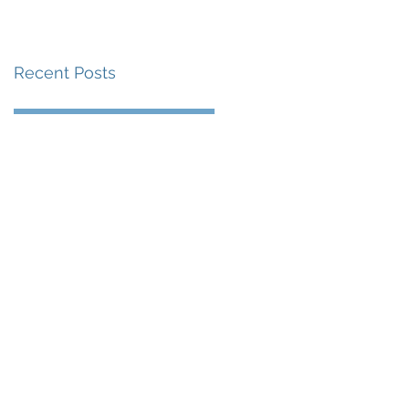
賽事及 2026 賽季最
戰 總獎金高達 110 萬
Recent Posts
美元