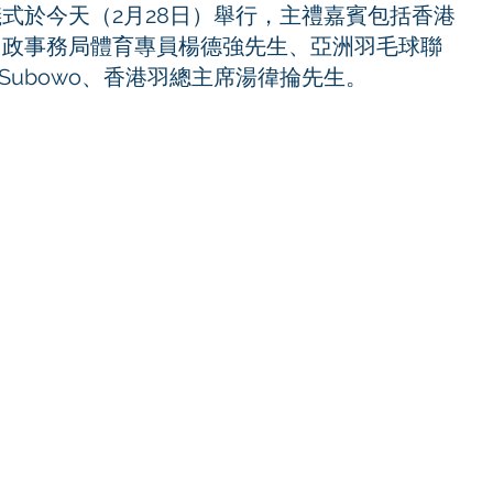
式於今天（2月28日）舉行，主禮嘉賓包括香港
民政事務局體育專員楊德強先生、亞洲羽毛球聯
itya Subowo、香港羽總主席湯徫掄先生。