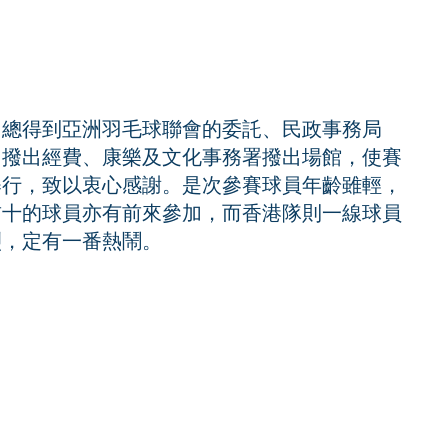
羽總得到亞洲羽毛球聯會的委託、民政事務局
」撥出經費、康樂及文化事務署撥出場館，使賽
舉行，致以衷心感謝。是次參賽球員年齡雖輕，
前十的球員亦有前來參加，而香港隊則一線球員
烈，定有一番熱鬧。