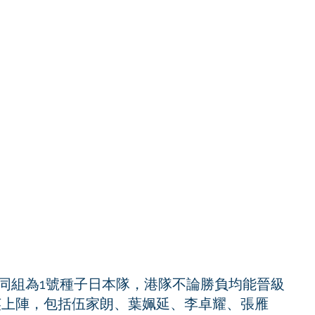
同組為1號種子日本隊，港隊不論勝負均能晉級
英上陣，包括伍家朗、葉姵延、李卓耀、張雁