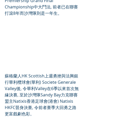
Premiership Grand Final 
Championship中大鬥法, 前者已在聯賽
打滾8年而沙灣隊則是一年生。
蘇格蘭人HK Scottish上週勇挫與法興銀
行華利欖球會(華利) Societe Generale 
Valley後, 令華利Valley在6季以來首次無
緣決賽, 至於沙灣隊Sandy Bay力克聯賽
盟主Natixis香港足球會(港會) Natixis 
HKFC晉身決賽, 令前者賽季大回勇之路
更富戲劇色彩。