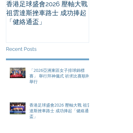
香港足球盛會2026 壓軸大戰
PPA亞洲職業
祖雲達斯挫車路士 成功捧起
1500 - 恒
「健絡通盃」
2026 香港將舉行亞洲首個大
滿貫賽事及 20
總獎金高達 11
Recent Posts
「2026亞洲東區女子排球錦標
賽」 舉行拜神儀式 祈求比賽順利
舉行
香港足球盛會2026 壓軸大戰 祖雲
達斯挫車路士 成功捧起「健絡通
盃」