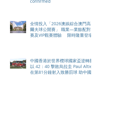
confirmed
全情投入「2026澳娛綜合澳門高
爾夫球公開賽」 職業—業餘配對
賽及VIP觀賽體驗 限時隆重登場
中國香港於世界欖球國家盃逆轉勝
以 42：40 擊敗烏拉圭 Paul Altier
在第81分鐘射入致勝罰球 助中國
香港隊在國家盃中取得首勝
嘉道理農場暨植物園 70 週年夏日
活動 免費入園 展開一場喚醒記憶
探索自然與愛護土地的旅程
智利於世界欖球國家盃力克永不言