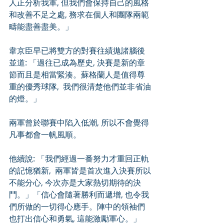
人正分析我軍, 但我們會保持自己的風格
和改善不足之處, 務求在個人和團隊兩範
疇能盡善盡美。」
韋京臣早已將雙方的對賽往績拋諸腦後
並道: 「過往已成為歷史, 決賽是新的章
節而且是相當緊湊。蘇格蘭人是值得尊
重的優秀球隊,  我們很清楚他們並非省油
的燈。」
兩軍曾於聯賽中陷入低潮, 所以不會覺得
凡事都會一帆風順。
他續說: 「我們經過一番努力才重回正軌
的記憶猶新,  兩軍皆是首次進入決賽所以
不能分心, 今次亦是大家熱切期待的決
鬥。」「信心會隨著勝利而遞增, 也令我
們所做的一切得心應手。陣中的領袖們
也打出信心和勇氣, 這能激勵軍心。」