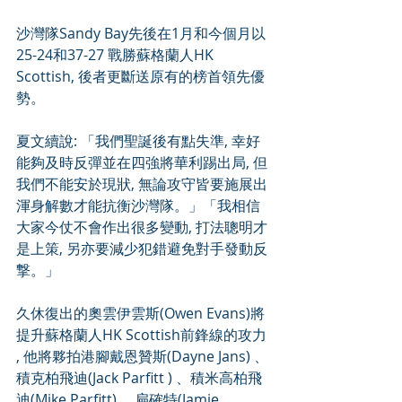
沙灣隊Sandy Bay先後在1月和今個月以
25-24和37-27 戰勝蘇格蘭人HK 
Scottish, 後者更斷送原有的榜首領先優
勢。
夏文續說: 「我們聖誕後有點失準, 幸好
能夠及時反彈並在四強將華利踢出局, 但
我們不能安於現狀, 無論攻守皆要施展出
渾身解數才能抗衡沙灣隊。」「我相信
大家今仗不會作出很多變動, 打法聰明才
是上策, 另亦要減少犯錯避免對手發動反
撃。」
久休復出的奧雲伊雲斯(Owen Evans)將
提升蘇格蘭人HK Scottish前鋒線的攻力 
, 他將夥拍港腳戴恩贊斯(Dayne Jans) 、
積克柏飛迪(Jack Parfitt ) 、積米高柏飛
迪(Mike Parfitt) 、扁確特(Jamie 