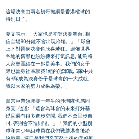
這場決賽由兩名初哥擔綱是香港欖球的
特別日子。
夏文表示: 「大家也是初登決賽舞台, 相
信全場80分鐘不會出現冷場。」「球會
上下對晉身決賽也欣喜若狂。遍佈世界
各地的舊部也紛紛傳來打氣訊息, 能夠將
大家更團結在一起是美事。我們的女子
隊也晉身社區聯賽1組的冠軍戰, 5隊中共
有3隊成為決賽份子是球會的一大成就, 
我以大家的努力成果為榮。」
韋京臣帶領聯賽一年生的沙灣隊也感同
身受, 他道: 「這會為球會的未來打好基
礎且還有很多進步空間, 我們不會固步自
封, 否則會不進則退。」「我們的小型欖
球和青少年組球員在我們戰勝港會後紛
紛道賀,, 這已是我們辛苦努力後的美好回