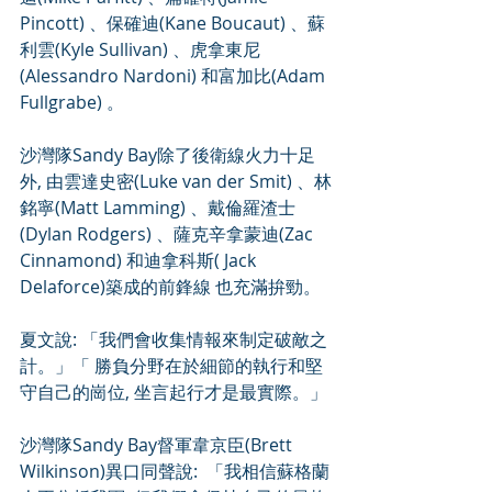
Pincott) 、保確迪(Kane Boucaut) 、蘇
利雲(Kyle Sullivan) 、虎拿東尼
(Alessandro Nardoni) 和富加比(Adam 
Fullgrabe) 。
沙灣隊Sandy Bay除了後衛線火力十足
外, 由雲達史密(Luke van der Smit) 、林
銘寧(Matt Lamming) 、戴倫羅渣士
(Dylan Rodgers) 、薩克辛拿蒙迪(Zac 
Cinnamond) 和迪拿科斯( Jack 
Delaforce)築成的前鋒線 也充滿拚勁。
夏文說: 「我們會收集情報來制定破敵之
計。」「 勝負分野在於細節的執行和堅
守自己的崗位, 坐言起行才是最實際。」
沙灣隊Sandy Bay督軍韋京臣(Brett 
Wilkinson)異口同聲說:  「我相信蘇格蘭