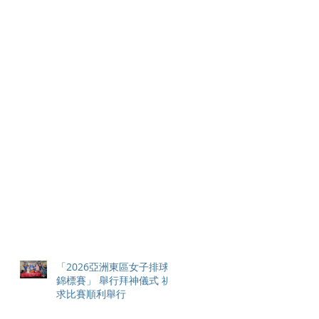
「2026亞洲東區女子排球
錦標賽」 舉行拜神儀式 祈
求比賽順利舉行