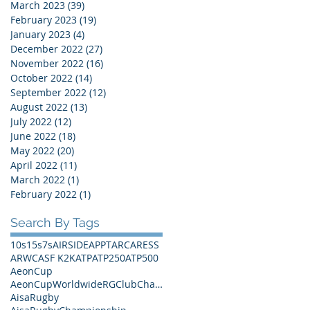
March 2023
(39)
39 posts
February 2023
(19)
19 posts
January 2023
(4)
4 posts
December 2022
(27)
27 posts
November 2022
(16)
16 posts
October 2022
(14)
14 posts
September 2022
(12)
12 posts
August 2022
(13)
13 posts
July 2022
(12)
12 posts
June 2022
(18)
18 posts
May 2022
(20)
20 posts
April 2022
(11)
11 posts
March 2022
(1)
1 post
February 2022
(1)
1 post
Search By Tags
10s
15s
7s
AIRSIDE
APPT
ARC
ARESS
ARWC
ASF K2K
ATP
ATP250
ATP500
AeonCup
AeonCupWorldwideRGClubChampionships
AisaRugby