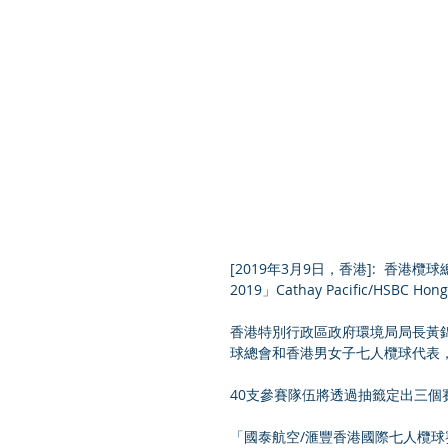
[2019年3月9日，香港]:  香
2019」Cathay Pacific/HSBC H
香港特別行政區政府環境局局長黃
球總會和香港男女子七人欖球代表
40支參賽隊伍將透過抽籤定出三
「國泰航空/滙豐香港國際七人欖球