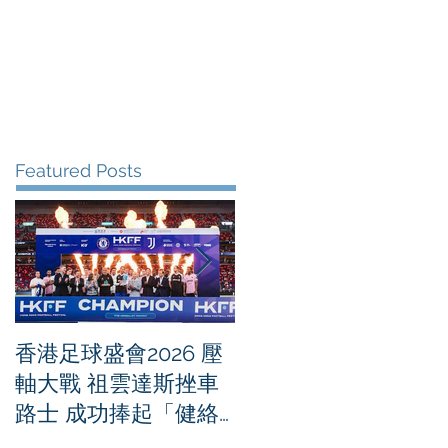
me
News
Albums
Contact
Featured Posts
香港足球盛會2026 壓
PPA亞洲職業匹克球
軸大戰 祖雲達斯挫車
迴賽1500 - 恒生銀行
路士 成功捧起「健絡
香港大滿貫2026 香港
通盃」
將舉行亞洲首個大滿