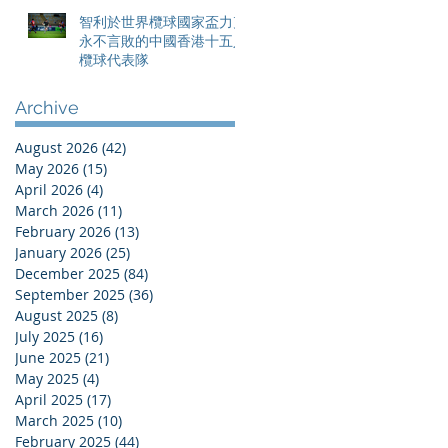
智利於世界欖球國家盃力克
永不言敗的中國香港十五人
欖球代表隊
Archive
August 2026
(42)
42 posts
May 2026
(15)
15 posts
April 2026
(4)
4 posts
March 2026
(11)
11 posts
February 2026
(13)
13 posts
January 2026
(25)
25 posts
December 2025
(84)
84 posts
September 2025
(36)
36 posts
August 2025
(8)
8 posts
July 2025
(16)
16 posts
June 2025
(21)
21 posts
May 2025
(4)
4 posts
April 2025
(17)
17 posts
March 2025
(10)
10 posts
February 2025
(44)
44 posts