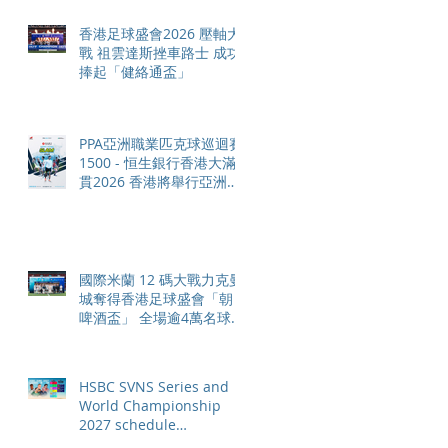
香港足球盛會2026 壓軸大
戰 祖雲達斯挫車路士 成功
捧起「健絡通盃」
PPA亞洲職業匹克球巡迴賽
1500 - 恒生銀行香港大滿
貫2026 香港將舉行亞洲首
個大滿貫賽事及 2026 賽季
最終戰 總獎金高達 110 萬
美元
國際米蘭 12 碼大戰力克曼
城奪得香港足球盛會「朝日
啤酒盃」 全場逾4萬名球迷
狂熱歡呼
HSBC SVNS Series and
World Championship
2027 schedule
confirmed as road to Los