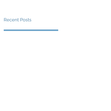
賽事及 2026 賽季最
戰 總獎金高達 110 萬
Recent Posts
美元