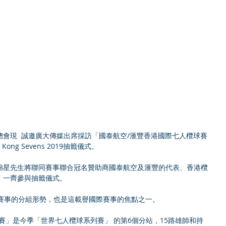
港欖球總會現  誠邀廣大傳媒出席採訪「國泰航空/滙豐香港國際七人欖球賽
ong Kong Sevens 2019抽籤儀式。
錦星先生將聯同賽事聯合冠名贊助商國泰航空及滙豐的代表、香港欖
，一齊參與抽籤儀式。
個賽事的分組形勢，也是這載譽國際賽事的焦點之一。
賽」是今季「世界七人欖球系列賽」 的第6個分站，15路雄師和持