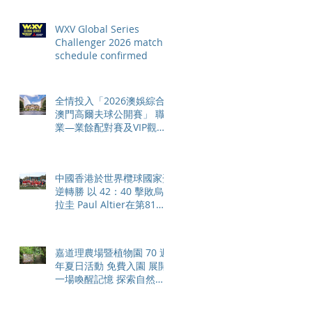
Angeles 2028 gathers
pace
WXV Global Series
Challenger 2026 match
schedule confirmed
全情投入「2026澳娛綜合
澳門高爾夫球公開賽」 職
業—業餘配對賽及VIP觀賽
體驗 限時隆重登場
中國香港於世界欖球國家盃
逆轉勝 以 42：40 擊敗烏
拉圭 Paul Altier在第81分
鐘射入致勝罰球 助中國香
港隊在國家盃中取得首勝
嘉道理農場暨植物園 70 週
年夏日活動 免費入園 展開
一場喚醒記憶 探索自然與
愛護土地的旅程