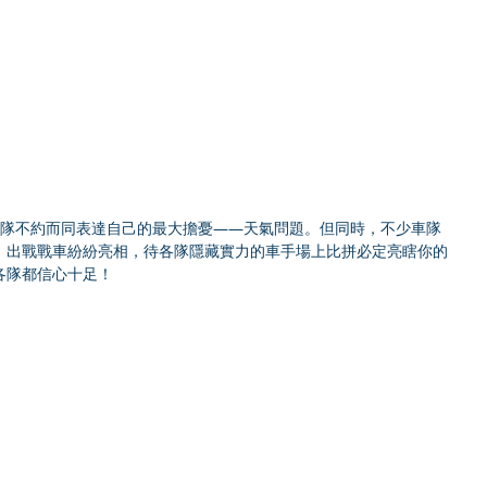
車隊不約而同表達自己的最大擔憂——天氣問題。但同時，不少車隊
，出戰戰車紛紛亮相，待各隊隱藏實力的車手場上比拼必定亮瞎你的
各隊都信心十足！