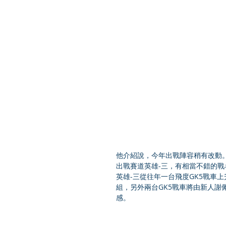
他介紹說，今年出戰陣容稍有改動。
出戰賽道英雄-三，有相當不錯的戰
英雄-三從往年一台飛度GK5戰車
組，另外兩台GK5戰車將由新人
感。