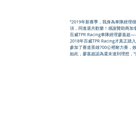
“2019年新賽季，我身為車隊經
項，同進退共歡樂！感謝贊助商加
百威TPR Racing車隊經理廖嘉
2018年百威TPR Racing
參加了賽道英雄700公裡耐力賽，
如此，廖嘉超認為還未達到理想，“