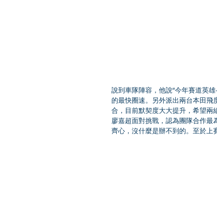
說到車隊陣容，他說“今年賽道英雄
的最快圈速。另外派出兩台本田飛
合，目前默契度大大提升，希望兩
廖嘉超面對挑戰，認為團隊合作最
齊心，沒什麼是辦不到的。至於上