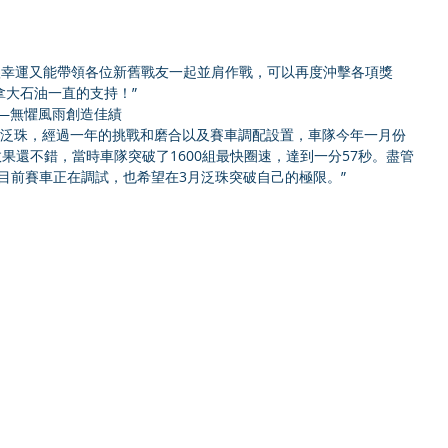
理很幸運又能帶領各位新舊戰友一起並肩作戰，可以再度沖擊各項獎
拿大石油一直的支持！”
超——無懼風雨創造佳績
才真正踏入泛珠，經過一年的挑戰和磨合以及賽車調配設置，車隊今年一月份
效果還不錯，當時車隊突破了1600組最快圈速，達到一分57秒。盡管
目前賽車正在調試，也希望在3月泛珠突破自己的極限。”