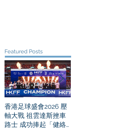
me
News
Albums
Contact
Featured Posts
香港足球盛會2026 壓
PPA亞洲職業匹克球
軸大戰 祖雲達斯挫車
迴賽1500 - 恒生銀行
路士 成功捧起「健絡
香港大滿貫2026 香港
通盃」
將舉行亞洲首個大滿