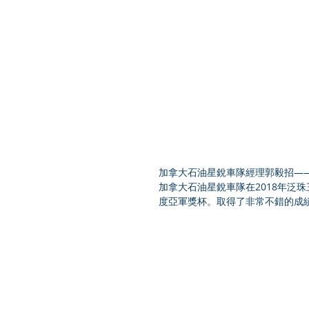
加拿大石油星銳車隊經理郭毅招—
加拿大石油星銳車隊在2018年泛珠
度亞軍獎杯。取得了非常不錯的成