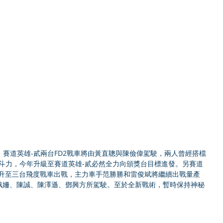
賽道英雄-貳兩台FD2戰車將由黃直聰與陳儉偉駕駛，兩人曾經搭檔
斗力，今年升級至賽道英雄-貳必然全力向頒獎台目標進發。另賽道
上升至三台飛度戰車出戰，主力車手范勝勝和雷俊斌將繼續出戰量產
謝佩姍、陳誠、陳澤遜、鄧興方所駕駛。至於全新戰術，暫時保持神秘