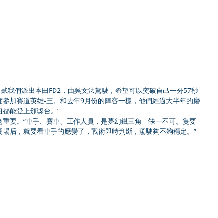
-貳我們派出本田FD2，由吳文法駕駛，希望可以突破自己一分57秒
度參加賽道英雄-三。和去年9月份的陣容一樣，他們經過大半年的磨
組都能登上頒獎台。”
為重要。“車手、賽車、工作人員，是夢幻鐵三角，缺一不可。隻要
賽場后，就要看車手的應變了，戰術即時判斷，駕駛夠不夠穩定。”