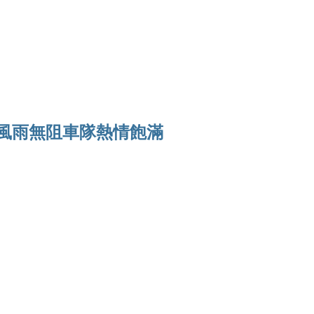
Ho
 風雨無阻車隊熱情飽滿