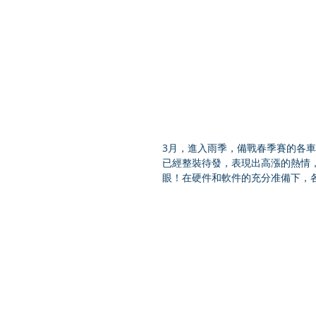
3月，進入雨季，備戰春季賽的各
已經整裝待發，表現出高漲的熱情
眼！在硬件和軟件的充分准備下，