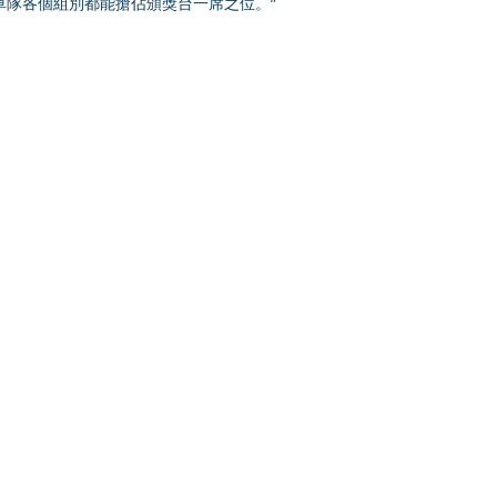
車隊各個組別都能搶佔頒獎台一席之位。”