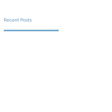
賽事及 2026 賽季最
戰 總獎金高達 110 萬
Recent Posts
美元