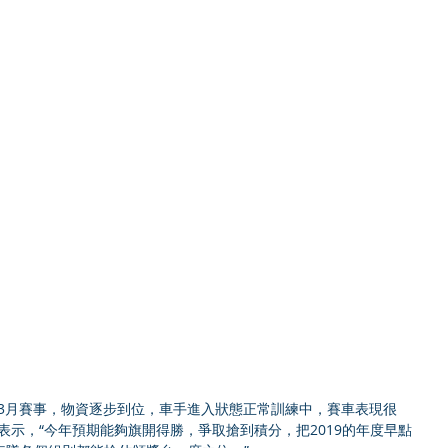
戰3月賽事，物資逐步到位，車手進入狀態正常訓練中，賽車表現很
表示，“今年預期能夠旗開得勝，爭取搶到積分，把2019的年度早點