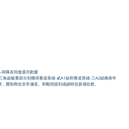
—與隊友同進退共歡樂
三角超級賽節分別獲得賽道英雄-貳A1組和賽道英雄-三A2組兩座年
績，贊助商也非常滿意。郭毅招提到成績時也甚感欣慰。