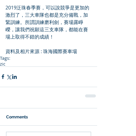
2019泛珠春季賽，可以說競爭是更加的
激烈了，三大車隊也都是充分備戰，加
緊訓練。所謂訓練磨利劍，賽場露崢
嶸，讓我們祝願這三支車隊，都能在賽
場上取得不錯的成績！
資料及相片來源 : 珠海國際賽車場
Tags:
zic
Comments