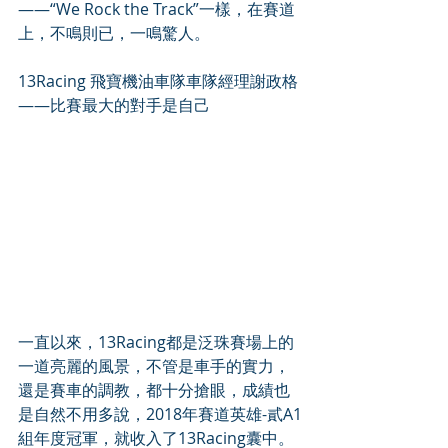
——“We Rock the Track”一樣，在賽道
上，不鳴則已，一鳴驚人。
13Racing 飛寶機油車隊車隊經理謝政格
——比賽最大的對手是自己
一直以來，13Racing都是泛珠賽場上的
一道亮麗的風景，不管是車手的實力，
還是賽車的調教，都十分搶眼，成績也
是自然不用多說，2018年賽道英雄-貳A1
組年度冠軍，就收入了13Racing囊中。