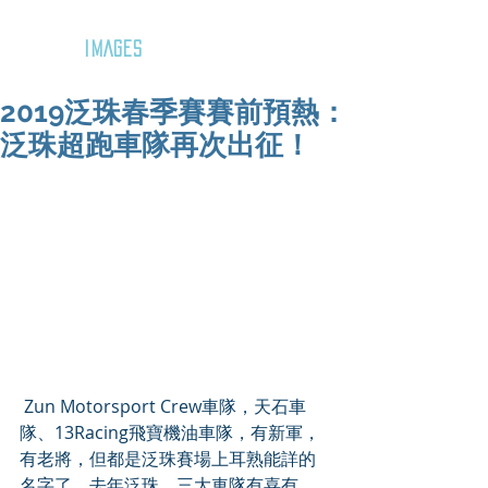
GOZAR
IMAGES
2019泛珠春季賽賽前預熱：
泛珠超跑車隊再次出征！
 Zun Motorsport Crew車隊，天石車
隊、13Racing飛寶機油車隊，有新軍，
有老將，但都是泛珠賽場上耳熟能詳的
名字了。去年泛珠，三大車隊有喜有