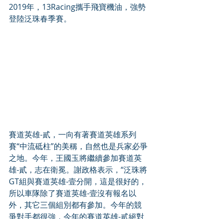
2019年，13Racing攜手飛寶機油，強勢
登陸泛珠春季賽。
賽道英雄-貳，一向有著賽道英雄系列
賽“中流砥柱”的美稱，自然也是兵家必爭
之地。今年，王國玉將繼續參加賽道英
雄-貳，志在衛冕。謝政格表示，“泛珠將
GT組與賽道英雄-壹分開，這是很好的，
所以車隊除了賽道英雄-壹沒有報名以
外，其它三個組別都有參加。今年的競
爭對手都很強，今年的賽道英雄-貳絕對