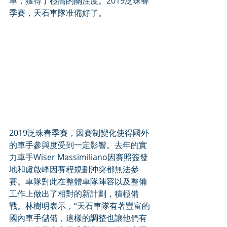
車，獲得了極高的關注度。2019泛珠春
季賽，天石車隊准備好了。
2019泛珠春季賽，因賽制變化使得國外
的車手參與度受到一定影響。去年的實
力車手Wiser Massimiliano因賽照簽發
地和盧啟峰因賽程規劃沖突都無法參
賽。車隊對此在整體車隊陣容以及整備
工作上做出了相對的新計劃，積極備
戰。林樹明表示，“天石車隊有著豐富的
國內車手儲備，這樣的調整也讓他們有