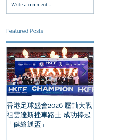
Write a comment...
Featured Posts
香港足球盛會2026 壓軸大戰
PPA亞洲職業
祖雲達斯挫車路士 成功捧起
1500 - 恒
「健絡通盃」
2026 香港將舉行亞洲首個大
滿貫賽事及 20