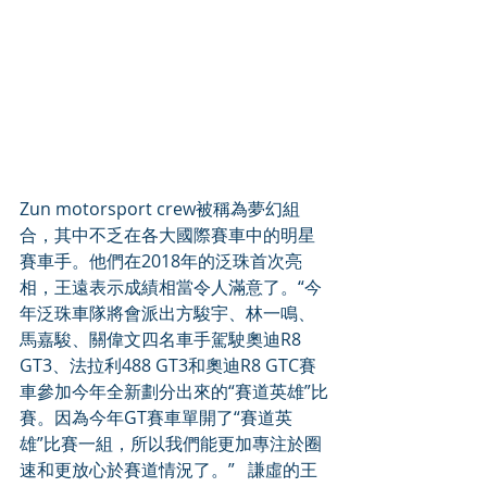
Zun motorsport crew被稱為夢幻組
合，其中不乏在各大國際賽車中的明星
賽車手。他們在2018年的泛珠首次亮
相，王遠表示成績相當令人滿意了。“今
年泛珠車隊將會派出方駿宇、林一鳴、
馬嘉駿、關偉文四名車手駕駛奧迪R8 
GT3、法拉利488 GT3和奧迪R8 GTC賽
車參加今年全新劃分出來的“賽道英雄”比
賽。因為今年GT賽車單開了“賽道英
雄”比賽一組，所以我們能更加專注於圈
速和更放心於賽道情況了。”   謙虛的王