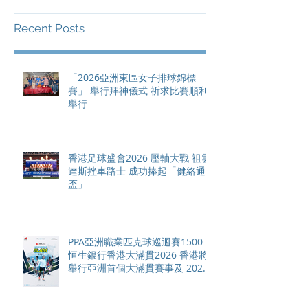
總獎金高達 11
Recent Posts
「2026亞洲東區女子排球錦標
賽」 舉行拜神儀式 祈求比賽順利
舉行
香港足球盛會2026 壓軸大戰 祖雲
達斯挫車路士 成功捧起「健絡通
盃」
PPA亞洲職業匹克球巡迴賽1500 -
恒生銀行香港大滿貫2026 香港將
舉行亞洲首個大滿貫賽事及 2026
賽季最終戰 總獎金高達 110 萬美
元