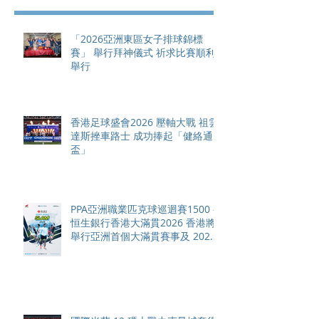
「2026亞洲東區女子排球錦標
賽」 舉行拜神儀式 祈求比賽順利
舉行
香港足球盛會2026 壓軸大戰 祖雲
達斯挫車路士 成功捧起「健絡通
盃」
PPA亞洲職業匹克球巡迴賽1500 -
恒生銀行香港大滿貫2026 香港將
舉行亞洲首個大滿貫賽事及 2026
賽季最終戰 總獎金高達 110 萬美
元