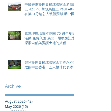
中國香港於世界欖球國家盃逆轉勝
以 42：40 擊敗烏拉圭 Paul Altier
在第81分鐘射入致勝罰球 助中國
香港隊在國家盃中取得首勝
嘉道理農場暨植物園 70 週年夏日
活動 免費入園 展開一場喚醒記憶
探索自然與愛護土地的旅程
智利於世界欖球國家盃力克永不言
敗的中國香港十五人欖球代表隊
Archive
August 2026
(42)
42 posts
May 2026
(15)
15 posts