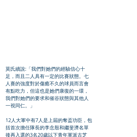
莫氏續說:「我們對她們的經驗信心十
足，而且二人具有一定的比賽狀態。七
人賽的強度對於傷癒不久的球員而言會
有點吃力，但這也是她們康復的一環，
我們對她們的要求和催谷狀態與其他人
一視同仁。」
12人大軍中有7人是上屆的奪盃功臣，包
括首次擔任隊長的李念殷和繼斐濟名單
後再入選的3名20歲以下青年軍派古芝