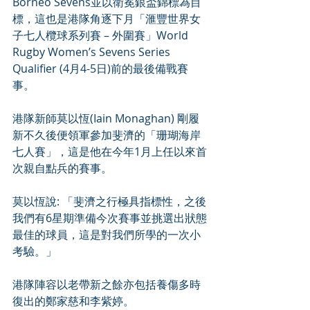
Borneo Sevens並以衛冕銀盃錦標為目
標，這也是港隊角逐下月「滙豐世界女
子七人欖球系列賽 – 外圍賽」World 
Rugby Women’s Sevens Series 
Qualifier (4月4-5日)前的最後備戰賽
事。
港隊新師莫以恆(Iain Monaghan) 剛履
新不久後便領軍參加斐濟的「珊瑚海岸
七人賽」，這是他在今年1月上任以來首
次親自點兵的賽事。
莫以恆說: 「斐濟之行極具指標性，之後
我們有6星期準備今次賽事並挑選出狀態
最佳的球員，這是對我們所學的一次小
考驗。」
港隊陣容以老帶新之餘亦包括養傷多時
復出的鄭家慈和李紫婷。