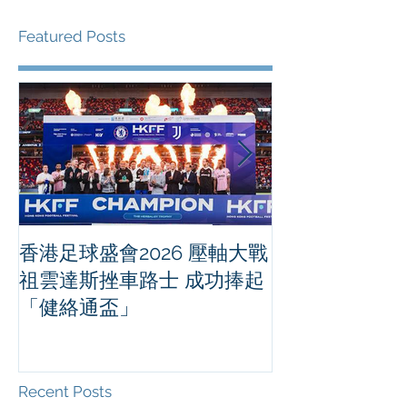
Featured Posts
香港足球盛會2026 壓軸大戰
PPA亞洲職業
祖雲達斯挫車路士 成功捧起
1500 - 恒
「健絡通盃」
2026 香港將舉行亞洲首個大
滿貫賽事及 20
總獎金高達 11
Recent Posts