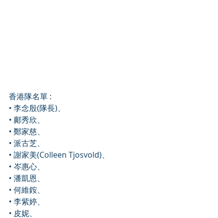
香港隊名單 :
• 李念殷(隊長)、
• 鄺秀欣、
• 鄭家慈、
• 派古芝、
• 謝家美(Colleen Tjosvold)、
• 岑惠心、
• 潘凱恩、
• 何維銨、
• 李紫婷、
• 皮妮、