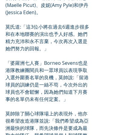
(Maelle Picut)、皮妮(Amy Pyle)和伊丹
(Jessica Eden)。
莫氏道:「這3位小將在過去6週進步很多
和在本地聯賽的演出也予人好感。她們
精力充沛和永不言棄，今次再次入選是
她們努力的回報。」
「婆羅洲七人賽」Borneo Sevens也是
港隊教練團閱兵和一眾球員以表現爭取
入選外圍賽名單的良機，莫帥說:「留港
球員的訓練仍是一絲不苟，今次外出的
球員也不會鬆懈，因為她們知道下月賽
事的名單仍未有任何定案。」
莫帥除了關心球隊場上的表現外，他亦
很希望改造港隊並說:「我們希望成為亞
洲最快的球隊，而先決條件是要成為最