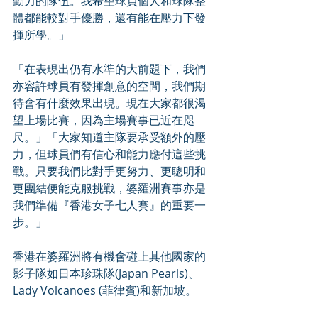
勤力的隊伍。我希望球員個人和球隊整
體都能較對手優勝，還有能在壓力下發
揮所學。」
「在表現出仍有水準的大前題下，我們
亦容許球員有發揮創意的空間，我們期
待會有什麼效果出現。現在大家都很渴
望上場比賽，因為主場賽事已近在咫
尺。」「大家知道主隊要承受額外的壓
力，但球員們有信心和能力應付這些挑
戰。只要我們比對手更努力、更聰明和
更團結便能克服挑戰，婆羅洲賽事亦是
我們準備『香港女子七人賽』的重要一
步。」
香港在婆羅洲將有機會碰上其他國家的
影子隊如日本珍珠隊(Japan Pearls)、
Lady Volcanoes (菲律賓)和新加坡。