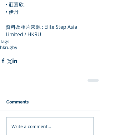
• 莊嘉欣、
• 伊丹
資料及相片來源 : Elite Step Asia 
Limited / HKRU
Tags:
hkrugby
Comments
Write a comment...