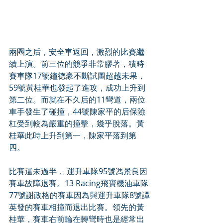
兩圈之后，安全車返回，激烈的比賽繼
續上演。前三位的競爭非常膠著，積時
賽車隊17號鐘德豪不斷試圖超越未果，
59號黃桂華也發起了進攻，成功上升到
第二位。而就在不久后的11彎道，兩位
車手發生了碰撞，44號陳家平的后保險
杠受到較為嚴重的撞擊，幾乎脫落。黃
桂華此時上升到第一，陳家平落到第
四。
比賽還未過半， 運升車隊95號馮景良因
賽車故障退賽。13 Racing飛寶機油車隊
77號謝政格的賽車因為與運升車隊8號譚
英發的賽車相撞而退出比賽。領先的黃
桂華，賽車右前輪在轉彎時也是經常出