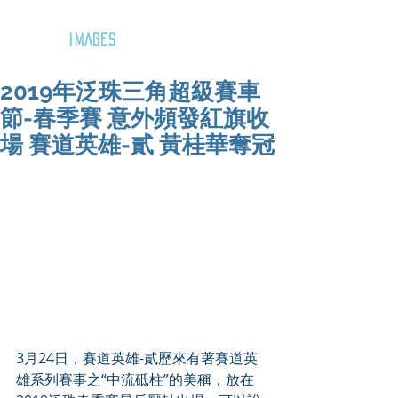
GOZAR
IMAGES
2019年泛珠三角超級賽車
節-春季賽 意外頻發紅旗收
場 賽道英雄-貳 黃桂華奪冠
3月24日，賽道英雄-貳歷來有著賽道英
雄系列賽事之“中流砥柱”的美稱，放在