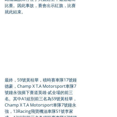
比賽。因此事故，賽會出示紅旗，比賽
就此結束。
最終，59號黃桂華，積時賽車隊17號鐘
德豪，Champ X T.A Motorsport車隊7
號鐘永強摘下賽道英雄-貳全場的前三
名。其中A1組別前三名為59號黃桂華，
Champ X T.A Motorsport車隊7號鐘永
強，13Racing飛寶機油車隊51號李家