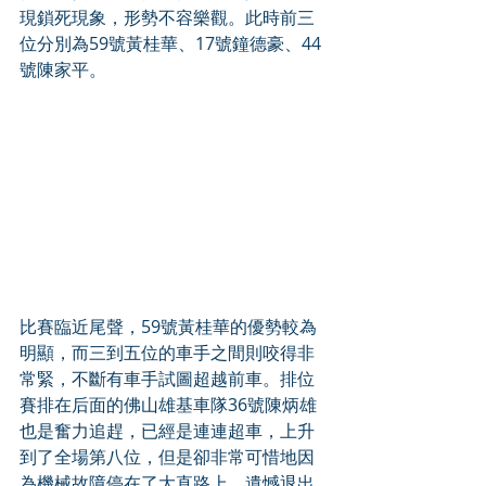
現鎖死現象，形勢不容樂觀。此時前三
位分別為59號黃桂華、17號鐘德豪、44
號陳家平。
比賽臨近尾聲，59號黃桂華的優勢較為
明顯，而三到五位的車手之間則咬得非
常緊，不斷有車手試圖超越前車。排位
賽排在后面的佛山雄基車隊36號陳炳雄
也是奮力追趕，已經是連連超車，上升
到了全場第八位，但是卻非常可惜地因
為機械故障停在了大直路上，遺憾退出