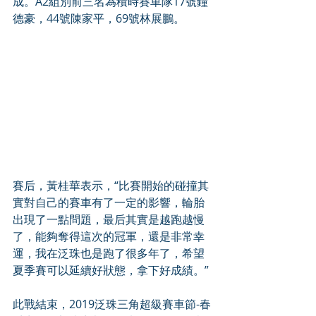
成。A2組別前三名為積時賽車隊17號鐘
德豪，44號陳家平，69號林展鵬。
賽后，黃桂華表示，“比賽開始的碰撞其
實對自己的賽車有了一定的影響，輪胎
出現了一點問題，最后其實是越跑越慢
了，能夠奪得這次的冠軍，還是非常幸
運，我在泛珠也是跑了很多年了，希望
夏季賽可以延續好狀態，拿下好成績。”
此戰結束，2019泛珠三角超級賽車節-春