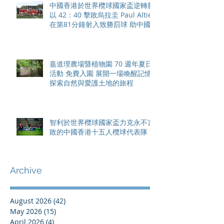
中國香港於世界欖球國家盃逆轉勝
以 42：40 擊敗烏拉圭 Paul Altier
在第81分鐘射入致勝罰球 助中國
香港隊在國家盃中取得首勝
嘉道理農場暨植物園 70 週年夏日
活動 免費入園 展開一場喚醒記憶
探索自然與愛護土地的旅程
智利於世界欖球國家盃力克永不言
敗的中國香港十五人欖球代表隊
Archive
August 2026
(42)
42 posts
May 2026
(15)
15 posts
April 2026
(4)
4 posts