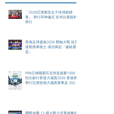
「2026亞洲東區女子排球錦標
賽」 舉行拜神儀式 祈求比賽順利
舉行
香港足球盛會2026 壓軸大戰 祖雲
達斯挫車路士 成功捧起「健絡通
盃」
PPA亞洲職業匹克球巡迴賽1500 -
恒生銀行香港大滿貫2026 香港將
舉行亞洲首個大滿貫賽事及 2026
賽季最終戰 總獎金高達 110 萬美
元
國際米蘭 12 碼大戰力克曼城奪得