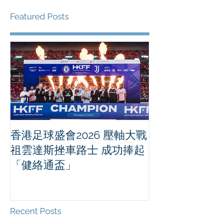
Featured Posts
香港足球盛會2026 壓軸大戰
PPA亞洲職業
祖雲達斯挫車路士 成功捧起
1500 - 恒
「健絡通盃」
2026 香港將舉行亞洲首個大
滿貫賽事及 20
總獎金高達 11
Recent Posts