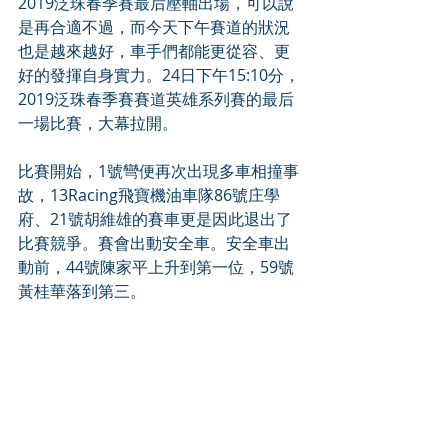
2019泛珠春季賽最后壓軸出場，可以說
是再合適不過，而今天下午賽道的狀況
也是越來越好，車手們都能更從容、更
好的發揮自身實力。24日下午15:10分，
2019泛珠春季賽賽道英雄系列賽的最后
一場比賽，大幕拉開。
比賽開始，1號彎便再次出現多車相撞事
故，13Racing飛寶機油車隊86號庄學
府、21號胡維雄的賽車更是因此退出了
比賽競爭。賽會出動安全車。安全車出
動前，44號陳家平上升到第一位，59號
黃桂華落到第三。