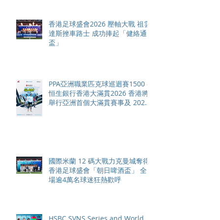
香港足球盛會2026 壓軸大戰 祖雲
達斯挫車路士 成功捧起「健絡通
盃」
PPA亞洲職業匹克球巡迴賽1500 -
恒生銀行香港大滿貫2026 香港將
舉行亞洲首個大滿貫賽事及 2026
賽季最終戰 總獎金高達 110 萬美
元
國際米蘭 12 碼大戰力克曼城奪得
香港足球盛會「朝日啤酒盃」 全
場逾4萬名球迷狂熱歡呼
HSBC SVNS Series and World