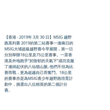
【香港 ‧ 2019年 3月 30 日】MSIG 越野
跑系列賽 2019的第二站賽事一連兩日的
MSIG大埔超級越野賽今早展開，第一日
分別舉辦18公里及75公里賽事。一眾香
港及外地跑手”於陰郁的天氣下“成功克服
了連綿起伏的八仙嶺山脈, 他們不但為比
賽而戰，更為超越自己而奮鬥。18公里
的賽事亦是為MSIG青少年越野跑培育計
劃中，挑選出八位精英的第二個計分
賽。