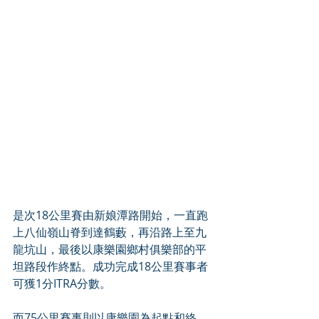
是次18公里賽由新娘潭路開始，一直跑
上八仙嶺山脊到達鶴藪，再沿路上至九
龍坑山，最後以康樂園鄉村俱樂部的平
坦路段作終點。成功完成18公里賽事者
可獲1分ITRA分數。
而75公里賽事則以康樂園為起點和終