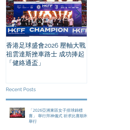
香港足球盛會2026 壓軸大戰
PPA亞洲職業
祖雲達斯挫車路士 成功捧起
1500 - 恒
「健絡通盃」
2026 香港將舉行亞洲首個大
滿貫賽事及 20
總獎金高達 11
Recent Posts
「2026亞洲東區女子排球錦標
賽」 舉行拜神儀式 祈求比賽順利
舉行