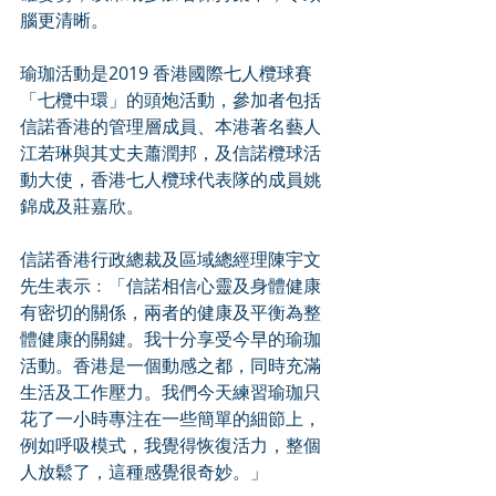
腦更清晰。
瑜珈活動是2019 香港國際七人欖球賽
「七欖中環」的頭炮活動，參加者包括
信諾香港的管理層成員、本港著名藝人
江若琳與其丈夫蕭潤邦，及信諾欖球活
動大使，香港七人欖球代表隊的成員姚
錦成及莊嘉欣。
信諾香港行政總裁及區域總經理陳宇文
先生表示﹕「信諾相信心靈及身體健康
有密切的關係，兩者的健康及平衡為整
體健康的關鍵。我十分享受今早的瑜珈
活動。香港是一個動感之都，同時充滿
生活及工作壓力。我們今天練習瑜珈只
花了一小時專注在一些簡單的細節上，
例如呼吸模式，我覺得恢復活力，整個
人放鬆了，這種感覺很奇妙。」