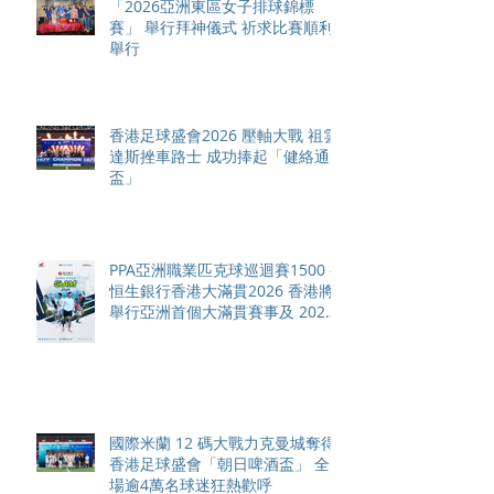
「2026亞洲東區女子排球錦標
賽」 舉行拜神儀式 祈求比賽順利
舉行
香港足球盛會2026 壓軸大戰 祖雲
達斯挫車路士 成功捧起「健絡通
盃」
PPA亞洲職業匹克球巡迴賽1500 -
恒生銀行香港大滿貫2026 香港將
舉行亞洲首個大滿貫賽事及 2026
賽季最終戰 總獎金高達 110 萬美
元
國際米蘭 12 碼大戰力克曼城奪得
香港足球盛會「朝日啤酒盃」 全
場逾4萬名球迷狂熱歡呼