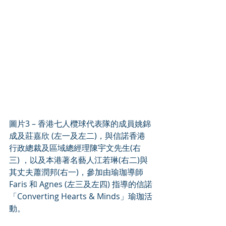
圖片3 – 香港七人欖球代表隊的成員姚錦
成及莊嘉欣 (左一及左二)，與信諾香港
行政總裁及區域總經理陳宇文先生(右
三) ，以及本港著名藝人江若琳(右二)與
其丈夫蕭潤邦(右一)，參加由瑜珈導師
Faris 和 Agnes (左三及左四) 指導的信諾
「Converting Hearts & Minds」瑜珈活
動。