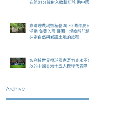
在第81分鐘射入致勝罰球 助中國
香港隊在國家盃中取得首勝
嘉道理農場暨植物園 70 週年夏日
活動 免費入園 展開一場喚醒記憶
探索自然與愛護土地的旅程
智利於世界欖球國家盃力克永不言
敗的中國香港十五人欖球代表隊
Archive
August 2026
(42)
42 posts
May 2026
(15)
15 posts
April 2026
(4)
4 posts
March 2026
(11)
11 posts
February 2026
(13)
13 posts