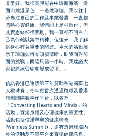
非常好。我很高興能在中環新海濱一邊
面向維港景色，一邊做瑜珈。我以往十
分專注自己的工作及事業發展，一直都
忽略心靈健康。我體能上是可應付，但
其實思緒卻很紊亂。我一直都不明白自
己為何難以集中精神。但後來，我了解
到身心有著重要的關連。今天的活動展
示了瑜珈如何令頭腦清晰，助我面對前
面的挑戰，而這只需一小時。我建議大
家都將練習瑜珈變成習慣。」
信諾香港已連續第三年贊助香港國際七
人欖球賽，今年更首次透過欖球及香港
旗艦國際賽事作平台，以名為
「Converting Hearts and Minds」的
活動，宣揚身體及心理健康的重要性。
活動包括信諾舉辦的健康峰會 
(Wellness Summit) ，還有透過球場內
外的活動及不同平台來宣揚健康訊息。