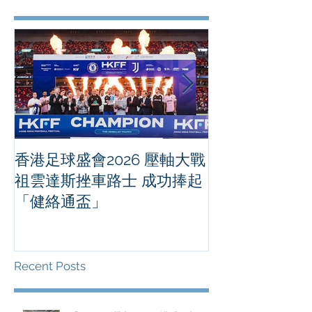
香港足球盛會2026 壓軸大戰
PPA亞洲職業
祖雲達斯挫車路士 成功捧起
1500 - 恒
「健絡通盃」
2026 香港將舉行亞洲首個大
滿貫賽事及 20
總獎金高達 11
Recent Posts