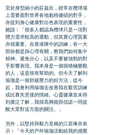
至於身型細小的莊嘉欣，經常在欖球場
上需要面對世界各地魁梧健碩的對手，
亦提到身心健康對出色表現的重要性，
她說︰「很多人都認為欖球只是一項對
體力需求較高的運動，但其實心理質素
亦很重要。在香港隊中的訓練，有一大
部份都是與心理有關，教我們如何集中
精神、避免分心，以及不要被強勁的對
手影響表現。我本身是一個很積極樂觀
的人，這是很有幫助的。但今天了解到
瑜珈是一個舒緩壓力的好方法，從今
起，我會利用瑜珈去改善我在艱苦訓練
或比賽失意後的情緒。心靈健康並未得
到廣泛了解，我很高興能與信諾一同提
醒大眾對這方面的關注。」
另外，以堅持與毅力見稱的江若琳亦表
示︰「今天的戶外瑜珈活動給我的感覺