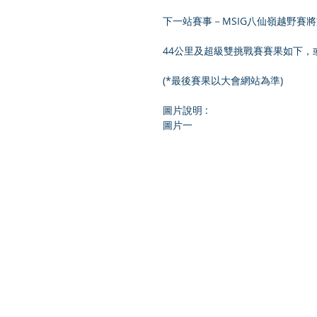
下一站賽事－MSIG八仙嶺越野賽將於
44公里及超級雙挑戰賽賽果如下，或可瀏覽大會
(*最後賽果以大會網站為準)
圖片說明 :
圖片一 