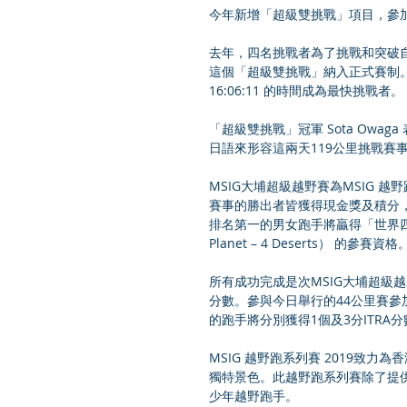
今年新增「超級雙挑戰」項目，參加
去年，四名挑戰者為了挑戰和突破自己
這個「超級雙挑戰」納入正式賽制。這
16:06:11 的時間成為最快挑戰者。
「超級雙挑戰」冠軍 Sota Ow
日語來形容這兩天119公里挑戰賽
MSIG大埔超級越野賽為MSIG 越
賽事的勝出者皆獲得現金獎及積分
排名第一的男女跑手將贏得「世界四大極
Planet – 4 Deserts） 的參賽資格
所有成功完成是次MSIG大埔超級越
分數。參與今日舉行的44公里賽參加
的跑手將分別獲得1個及3分ITRA分
MSIG 越野跑系列賽 2019致
獨特景色。此越野跑系列賽除了提
少年越野跑手。