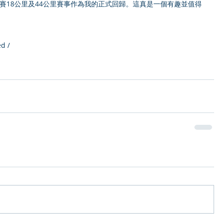
野賽18公里及44公里賽事作為我的正式回歸。這真是一個有趣並值得
d /