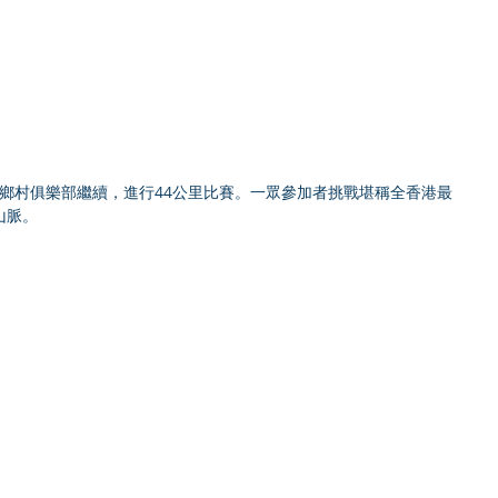
園鄉村俱樂部繼續，進行44公里比賽。一眾參加者挑戰堪稱全香港最
山脈。