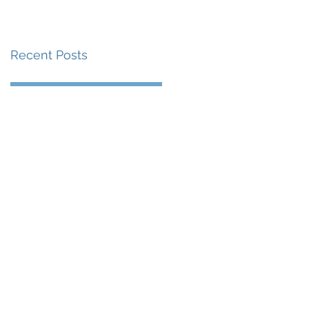
賽事及 2026 賽季最
戰 總獎金高達 110 萬
Recent Posts
美元