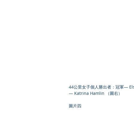
44公里女子個人勝出者：冠軍— Elsa J
— Katrina Hamlin （圖右）
圖片四