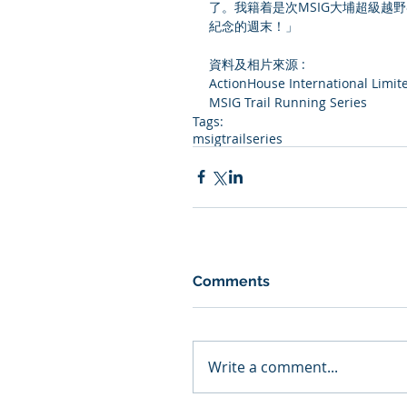
了。我籍着是次MSIG大埔超級越
紀念的週末！」
資料及相片來源 :
ActionHouse International Limite
MSIG Trail Running Series
Tags:
msigtrailseries
Comments
Write a comment...