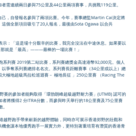
者需連續兩日參與75公里及44公里兩項賽事，共挑戰119公里。
，自發報名參與了兩項比賽。今年，賽事總監Martin Cai決定將
個全新項目吸引了20人報名，最後由Sota Ogawa 以合共
aga 表示：「這是場十分艱辛的比賽，我完全沒法在中途休息。如果要以
事那就是「最高」———最棒的一場比賽！」
野跑系列賽 2019第二站比賽，系列賽總獎金高達港幣92,000元。個人
，以爭奪系列賽總排名名次。系列賽長距離賽事（34公里或以上）總
地超級馬拉松巡迴賽－ 極地長征 」250公里賽 （Racing The 
。
野賽的參加者能夠取得「環勃朗峰超級越野耐力賽」(UTMB) 認可的
者將獲得2 分ITRA分數，而參與昨天舉行的18公里賽及75公里賽
數。
力為香港越野跑手帶來嶄新的越野體驗，同時亦可展示香港郊野的壯觀和
供機會讓本地優秀跑手一展實力外，更特別著重培育有潛質的香港青