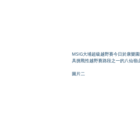
MSIG大埔超級越野賽今日於康樂
具挑戰性越野賽路段之一的八仙嶺
圖片二 