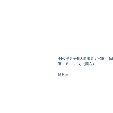
44公里男子個人勝出者：冠軍— John R
軍— Bin Lang （圖右）
圖片三 