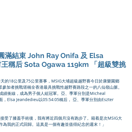
Ho
束 John Ray Onifa 及 Elsa
里封王稱后 Sota Ogawa 119km 「超級雙挑
】經過昨天的18公里及75公里賽事，MSIG大埔超級越野賽今日於康樂園鄉
一眾參加者挑戰堪稱全香港最具挑戰性越野賽路段之一的八仙嶺山脈。
:56的驕人成績衝線，成為男子個人組冠軍。亞、季軍分別是Micheal 
方面，Elsa Jeandedieu以05:54:05稱后， 亞、季軍分別由Eszter 
述：「自從接受了膝蓋手術後，我有將近四個月沒有跑步了。籍着是次MSIG大
事作為我的正式回歸。這真是一個有趣並值得紀念的週末！」