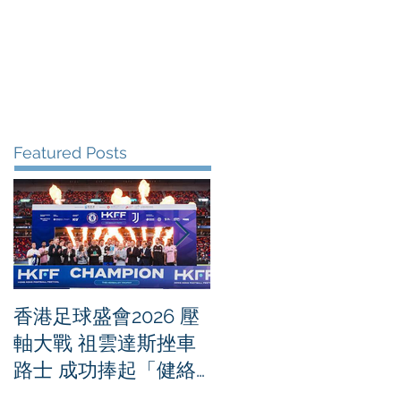
me
News
Albums
Contact
Featured Posts
香港足球盛會2026 壓
PPA亞洲職業匹克球
軸大戰 祖雲達斯挫車
迴賽1500 - 恒生銀行
路士 成功捧起「健絡
香港大滿貫2026 香港
通盃」
將舉行亞洲首個大滿