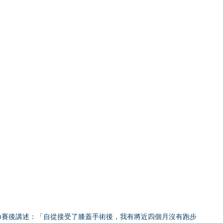
dedieu賽後講述：「自從接受了膝蓋手術後，我有將近四個月沒有跑步