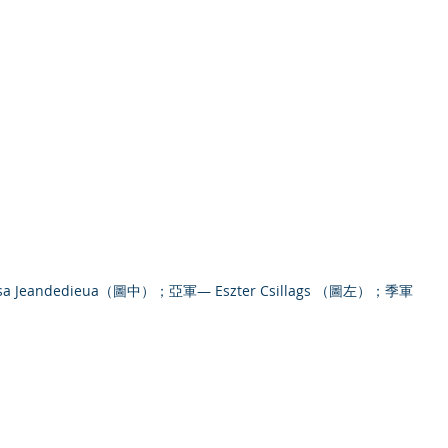
eandedieua（圖中）；亞軍— Eszter Csillags （圖左）；季軍