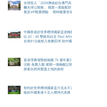
全情投入「2026澳娛綜合澳門高
爾夫球公開賽」 職業—業餘配對
賽及VIP觀賽體驗 限時隆重登場
中國香港於世界欖球國家盃逆轉勝
以 42：40 擊敗烏拉圭 Paul Altier
在第81分鐘射入致勝罰球 助中國
香港隊在國家盃中取得首勝
嘉道理農場暨植物園 70 週年夏日
活動 免費入園 展開一場喚醒記憶
探索自然與愛護土地的旅程
智利於世界欖球國家盃力克永不言
敗的中國香港十五人欖球代表隊