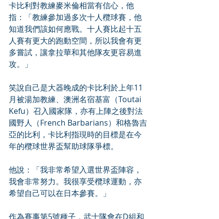
卡比利對教練麥米倫相當有信心，他
指：「教練參加過多次十人欖球賽，他
知道我們該如何應戰。十人賽比起十五
人賽有更大的跑動空間，所以我會有更
多嘗試，讓拿拉華和其他隊友更容易進
攻。」
笑說自己是大器晚成的卡比利於上年11
月被湯加教練、澳洲名宿基富（Toutai 
Kefu）召入國家隊，亦有上陣之後對法
國野人（French Barbarians）和格魯吉
亞的比利，卡比利指現時的目標是在今
年的欖球世界盃幫助球隊爭標。
他說：「我非常希望入選世界盃陣容，
我會非常努力。我很享受欖球運動，亦
希望自己可以在日本參賽。」
作為賽事第5號種子，武士隊會在D組和