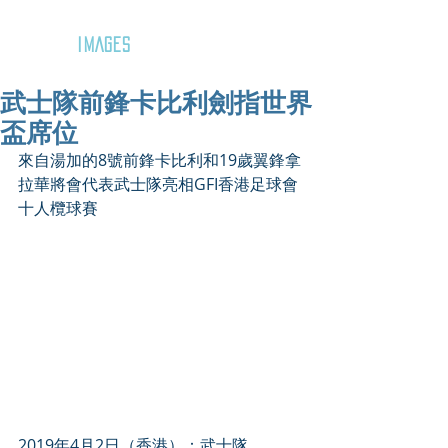
GOZAR
IMAGES
武士隊前鋒卡比利劍指世界
盃席位
來自湯加的8號前鋒卡比利和19歲翼鋒拿
拉華將會代表武士隊亮相GFI香港足球會
十人欖球賽
2019年4月2日（香港）：武士隊