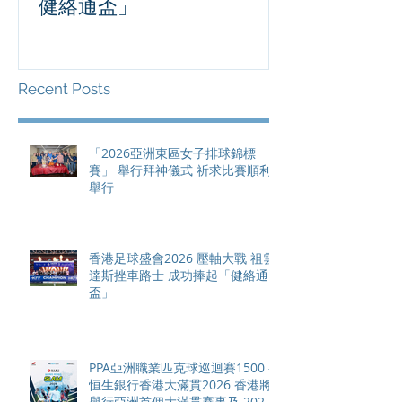
「健絡通盃」
2026 香港將舉行亞洲首個大
滿貫賽事及 20
總獎金高達 11
Recent Posts
「2026亞洲東區女子排球錦標
賽」 舉行拜神儀式 祈求比賽順利
舉行
香港足球盛會2026 壓軸大戰 祖雲
達斯挫車路士 成功捧起「健絡通
盃」
PPA亞洲職業匹克球巡迴賽1500 -
恒生銀行香港大滿貫2026 香港將
舉行亞洲首個大滿貫賽事及 2026