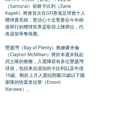
（Samurai）前鋒卡比利（Zane 
Kapeli）將會首次在GFI香港足球會十人
欖球賽亮相，更信心十足誓要在今年稍
後舉行的欖球世界盃取得上陣席位，代
表湯加爭奪殊榮。
豐盛灣（Bay of Plenty）教練麥米倫
（Clayton McMillan）將於本週末執起
武士隊的教鞭，入選陣容有多位豐盛灣
球員，包括來自湯加的卡比利以及年僅
19歲、剛於上月入選紐西蘭20歲以下國
家隊的快翼拿拉華（Emoni 
Narawa）。