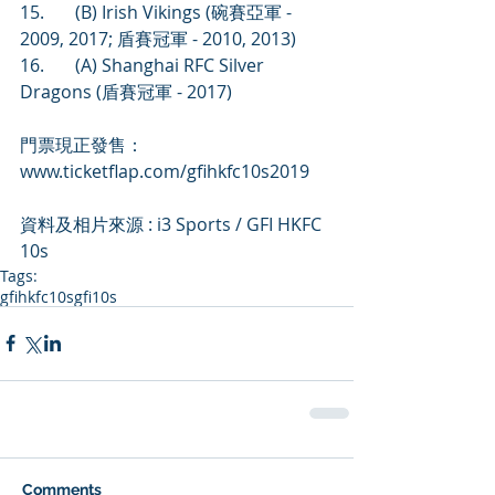
15.       (B) Irish Vikings (碗賽亞軍 - 
2009, 2017; 盾賽冠軍 - 2010, 2013)
16.       (A) Shanghai RFC Silver 
Dragons (盾賽冠軍 - 2017)
門票現正發售： 
www.ticketflap.com/gfihkfc10s2019
資料及相片來源 : i3 Sports / GFI HKFC 
10s
Tags:
gfihkfc10s
gfi10s
Comments