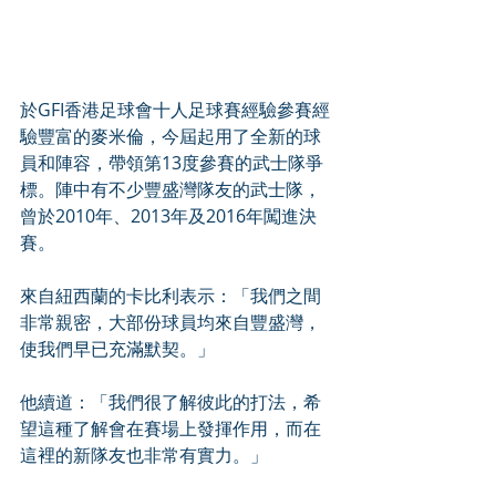
於GFI香港足球會十人足球賽經驗參賽經
驗豐富的麥米倫，今屆起用了全新的球
員和陣容，帶領第13度參賽的武士隊爭
標。陣中有不少豐盛灣隊友的武士隊，
曾於2010年、2013年及2016年闖進決
賽。
來自紐西蘭的卡比利表示：「我們之間
非常親密，大部份球員均來自豐盛灣，
使我們早已充滿默契。」
他續道：「我們很了解彼此的打法，希
望這種了解會在賽場上發揮作用，而在
這裡的新隊友也非常有實力。」