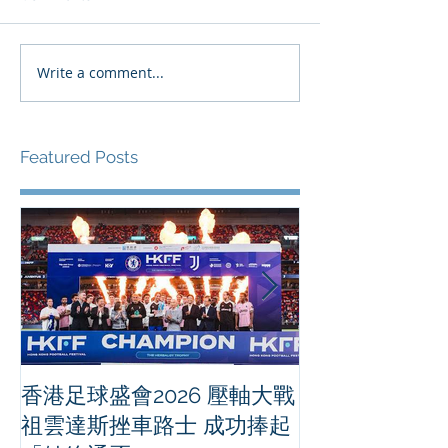
Write a comment...
Featured Posts
香港足球盛會2026 壓軸大戰
PPA亞洲職業
祖雲達斯挫車路士 成功捧起
1500 - 恒