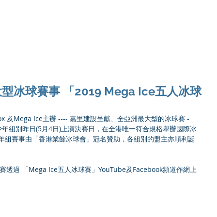
Ho
球賽事 「2019 Mega Ice五人冰球
gaBox 及Mega Ice主辦 ---- 嘉里建設呈獻、全亞洲最大型的冰球賽 -
賽」青少年組別昨日(5月4日)上演決賽日，在全港唯一符合規格舉辦國際冰
，青少年組賽事由「香港業餘冰球會」冠名贊助，各組別的盟主亦順利誕
A 決賽透過 「Mega Ice五人冰球賽」YouTube及Facebook頻道作網上