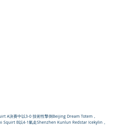
 Squirt A決賽中以3-0 技術性撃倒Beijing Dream Totem，
ni Squirt B以4-1氣走Shenzhen Kunlun Redstar Icekylin 。