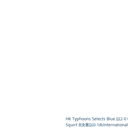
HK Typhoons Selects Blue 以2-
Squirt B決賽以0-1向Internationa