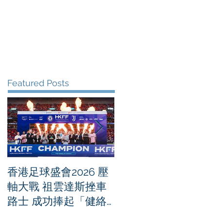
me
News
Albums
Contact
Featured Posts
香港足球盛會2026 壓
PPA亞洲職業匹克球
軸大戰 祖雲達斯挫車
迴賽1500 - 恒生銀行
路士 成功捧起「健絡
香港大滿貫2026 香港
通盃」
將舉行亞洲首個大滿