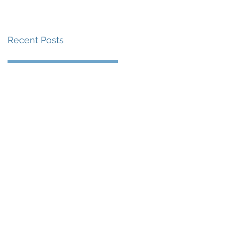
賽事及 2026 賽季最
戰 總獎金高達 110 萬
Recent Posts
美元