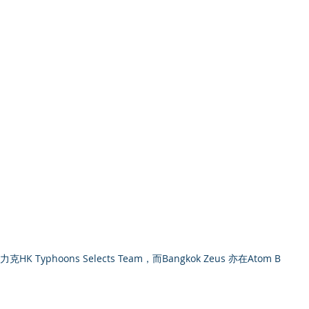
4 力克HK Typhoons Selects Team，而Bangkok Zeus 亦在Atom B