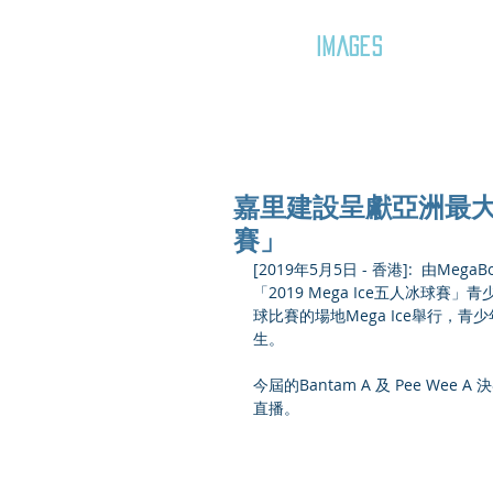
GOZAR
IMAGES
嘉里建設呈獻亞洲最大型冰
賽」
[2019年5月5日 - 香港]:  由Me
「2019 Mega Ice五人冰球
球比賽的場地Mega Ice舉行
生。
今屆的Bantam A 及 Pee Wee 
直播。