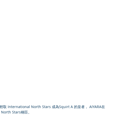
0 輕取 International North Stars 成為Squirt A 的皇者， AIYARA在
l North Stars稱臣。