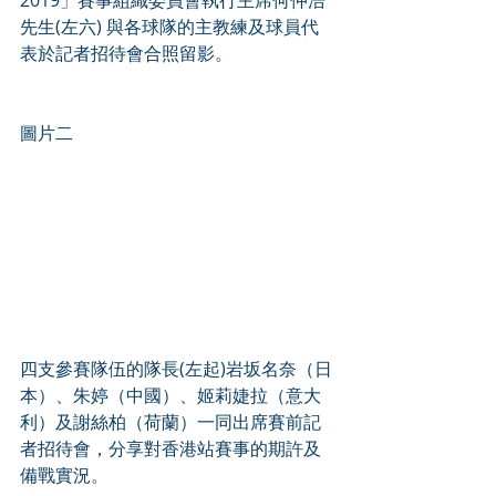
先生(左六) 與各球隊的主教練及球員代
表於記者招待會合照留影。 
圖片二 
四支參賽隊伍的隊長(左起)岩坂名奈（日
本）、朱婷（中國）、姬莉婕拉（意大
利）及謝絲柏（荷蘭）一同出席賽前記
者招待會，分享對香港站賽事的期許及
備戰實況。