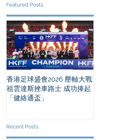
Featured Posts
香港足球盛會2026 壓軸大戰
PPA亞洲職業
祖雲達斯挫車路士 成功捧起
1500 - 恒
「健絡通盃」
2026 香港將舉行亞洲首個大
滿貫賽事及 20
總獎金高達 11
Recent Posts