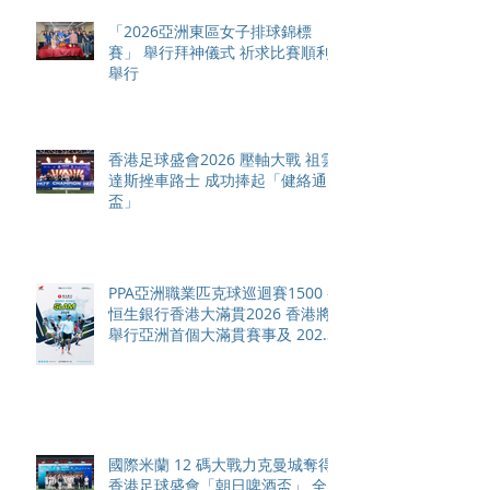
「2026亞洲東區女子排球錦標
賽」 舉行拜神儀式 祈求比賽順利
舉行
香港足球盛會2026 壓軸大戰 祖雲
達斯挫車路士 成功捧起「健絡通
盃」
PPA亞洲職業匹克球巡迴賽1500 -
恒生銀行香港大滿貫2026 香港將
舉行亞洲首個大滿貫賽事及 2026
賽季最終戰 總獎金高達 110 萬美
元
國際米蘭 12 碼大戰力克曼城奪得
香港足球盛會「朝日啤酒盃」 全