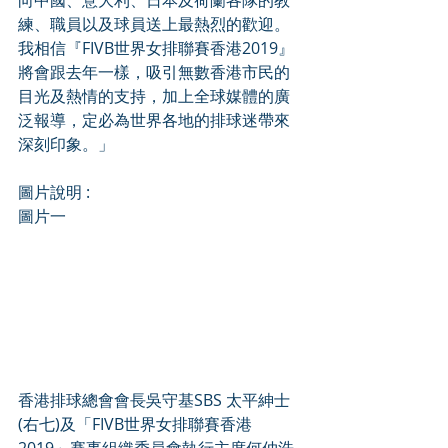
向中國、意大利、日本及荷蘭各隊的教
練、職員以及球員送上最熱烈的歡迎。
我相信『FIVB世界女排聯賽香港2019』
將會跟去年一樣，吸引無數香港市民的
目光及熱情的支持，加上全球媒體的廣
泛報導，定必為世界各地的排球迷帶來
深刻印象。」
圖片說明 :
圖片一 
香港排球總會會長吳守基SBS 太平紳士
(右七)及「FIVB世界女排聯賽香港
2019」賽事組織委員會執行主席何仲浩