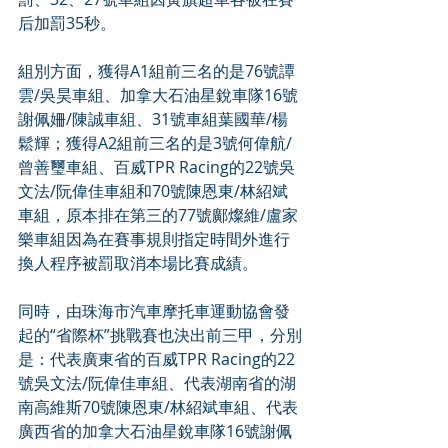
后加罰35秒。
組別方面，獲得A1組前三名的是76號譚
雲/吳昊車組、加拿大石油星銳車隊16號
謝佩姍/陳誠車組、31號車組葉國華/楊
鬆輝；獲得A2組前三名的是3號何偉航/
曾善璽車組、百威TPR Racing的22號吳
文法/阮偉佳車組和70號陳恩東/林紹斌
車組，原本排在第三的77號鄺燦維/盧家
樂車組因為在賽事規則指定時間外進行
換人程序被罰取消本場比賽成績。
同時，由珠海市汽車摩托車運動協會發
起的“省際杯”挑戰賽也決出前三甲，分別
是：代表廣東省的百威TPR Racing的22
號吳文法/阮偉佳車組、代表湖南省的湖
南高維斯70號陳恩東/林紹斌車組、代表
廣西省的加拿大石油星銳車隊16號謝佩