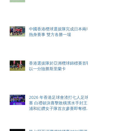
更進一步
中國香港欖球選拔隊完成日本兩場
熱身賽事 雙方各勝一場
香港選拔隊於亞洲欖球錦標賽首戰
以一分險勝斯里蘭卡
2026 年香港足球會渣打七人足球
賽 白禮頓決賽擊敗橫濱水手封王
浦和紅鑽女子隊首次參賽即奪標
友誼聯賽明星隊勝出名人賽