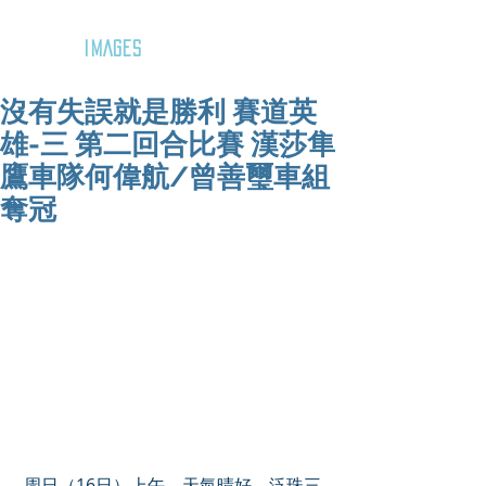
GOZAR
IMAGES
沒有失誤就是勝利 賽道英
雄-三 第二回合比賽 漢莎隼
鷹車隊何偉航/曾善璽車組
奪冠
 周日（16日）上午，天氣晴好。泛珠三