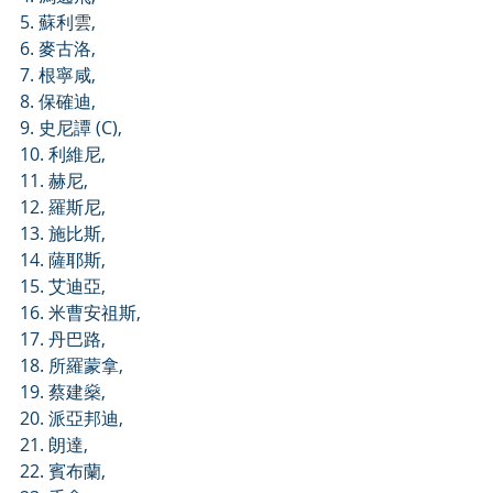
5. 蘇利雲,
6. 麥古洛,
7. 根寧咸,
8. 保確迪,
9. 史尼譚 (C),
10. 利維尼,
11. 赫尼,
12. 羅斯尼,
13. 施比斯,
14. 薩耶斯,
15. 艾迪亞,
16. 米曹安祖斯,
17. 丹巴路,
18. 所羅蒙拿,
19. 蔡建燊,
20. 派亞邦迪,
21. 朗達,
22. 賓布蘭,