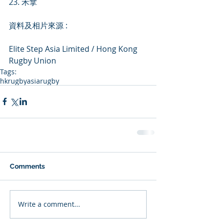
23. 禾拿
資料及相片來源 : 
Elite Step Asia Limited / Hong Kong 
Rugby Union
Tags:
hkrugby
asiarugby
Comments
Write a comment...