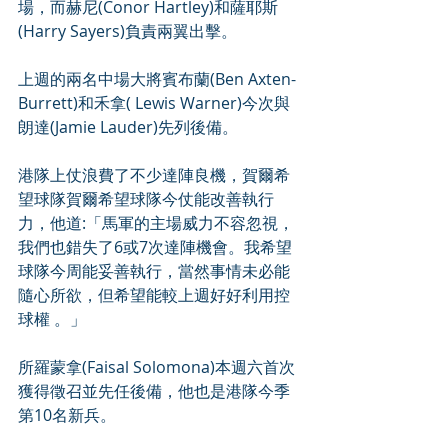
場，而赫尼(Conor Hartley)和薩耶斯
(Harry Sayers)負責兩翼出擊。
上週的兩名中場大將賓布蘭(Ben Axten-
Burrett)和禾拿( Lewis Warner)今次與
朗達(Jamie Lauder)先列後備。
港隊上仗浪費了不少達陣良機，賀爾希
望球隊賀爾希望球隊今仗能改善執行
力，他道:「馬軍的主場威力不容忽視，
我們也錯失了6或7次達陣機會。我希望
球隊今周能妥善執行，當然事情未必能
隨心所欲，但希望能較上週好好利用控
球權 。」
所羅蒙拿(Faisal Solomona)本週六首次
獲得徵召並先任後備，他也是港隊今季
第10名新兵。