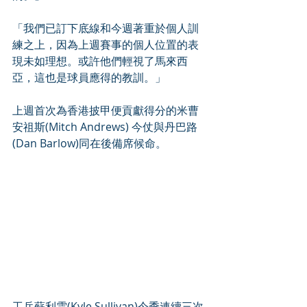
「我們已訂下底線和今週著重於個人訓
練之上，因為上週賽事的個人位置的表
現未如理想。或許他們輕視了馬來西
亞，這也是球員應得的教訓。」
上週首次為香港披甲便貢獻得分的米曹
安祖斯(Mitch Andrews) 今仗與丹巴路
(Dan Barlow)同在後備席候命。
工兵蘇利雲(Kyle Sullivan)今季連續三次