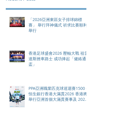
「2026亞洲東區女子排球錦標
賽」 舉行拜神儀式 祈求比賽順利
舉行
香港足球盛會2026 壓軸大戰 祖雲
達斯挫車路士 成功捧起「健絡通
盃」
PPA亞洲職業匹克球巡迴賽1500 -
恒生銀行香港大滿貫2026 香港將
舉行亞洲首個大滿貫賽事及 2026
賽季最終戰 總獎金高達 110 萬美
元