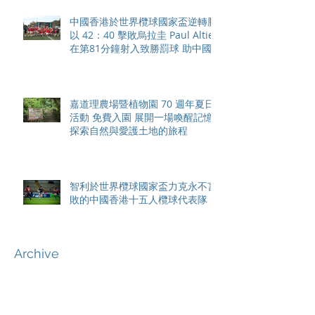
中國香港於世界欖球國家盃逆轉勝
以 42：40 擊敗烏拉圭 Paul Altier
在第81分鐘射入致勝罰球 助中國
香港隊在國家盃中取得首勝
嘉道理農場暨植物園 70 週年夏日
活動 免費入園 展開一場喚醒記憶
探索自然與愛護土地的旅程
智利於世界欖球國家盃力克永不言
敗的中國香港十五人欖球代表隊
Archive
August 2026
(42)
42 posts
May 2026
(15)
15 posts