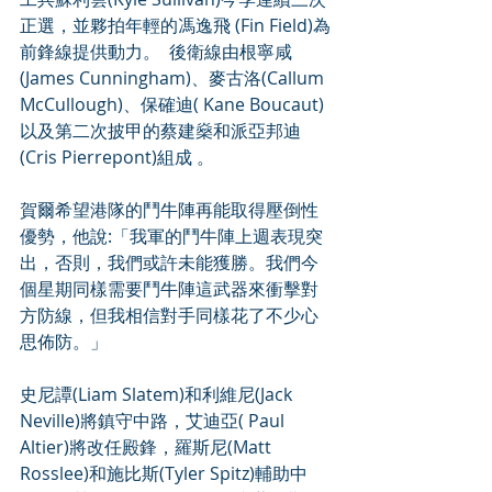
正選，並夥拍年輕的馮逸飛 (Fin Field)為
前鋒線提供動力。  後衛線由根寧咸
(James Cunningham)、麥古洛(Callum 
McCullough)、保確迪( Kane Boucaut) 
以及第二次披甲的蔡建燊和派亞邦迪
(Cris Pierrepont)組成 。
賀爾希望港隊的鬥牛陣再能取得壓倒性
優勢，他說:「我軍的鬥牛陣上週表現突
出，否則，我們或許未能獲勝。我們今
個星期同樣需要鬥牛陣這武器來衝擊對
方防線，但我相信對手同樣花了不少心
思佈防。」
史尼譚(Liam Slatem)和利維尼(Jack 
Neville)將鎮守中路，艾迪亞( Paul 
Altier)將改任殿鋒，羅斯尼(Matt 
Rosslee)和施比斯(Tyler Spitz)輔助中