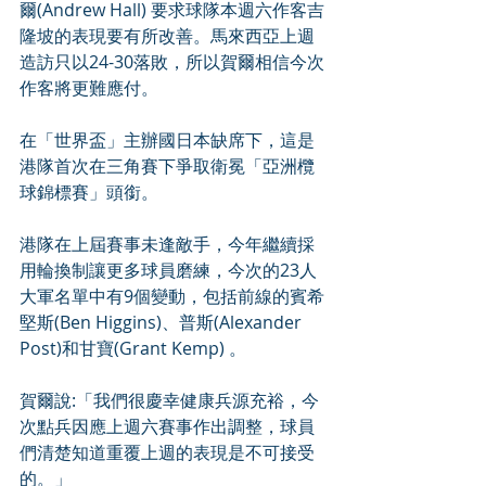
爾(Andrew Hall) 要求球隊本週六作客吉
隆坡的表現要有所改善。馬來西亞上週
造訪只以24-30落敗，所以賀爾相信今次
作客將更難應付。
在「世界盃」主辦國日本缺席下，這是
港隊首次在三角賽下爭取衛冕「亞洲欖
球錦標賽」頭銜。
港隊在上屆賽事未逢敵手，今年繼續採
用輪換制讓更多球員磨練，今次的23人
大軍名單中有9個變動，包括前線的賓希
堅斯(Ben Higgins)、普斯(Alexander 
Post)和甘寶(Grant Kemp) 。
賀爾說:「我們很慶幸健康兵源充裕，今
次點兵因應上週六賽事作出調整，球員
們清楚知道重覆上週的表現是不可接受
的。」