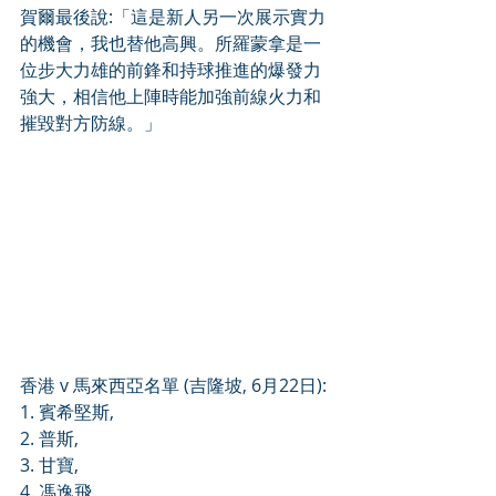
賀爾最後說:「這是新人另一次展示實力
的機會，我也替他高興。所羅蒙拿是一
位步大力雄的前鋒和持球推進的爆發力
強大，相信他上陣時能加強前線火力和
摧毀對方防線。」
香港 v 馬來西亞名單 (吉隆坡, 6月22日): 
1. 賓希堅斯,
2. 普斯,
3. 甘寶,
4. 馮逸飛,