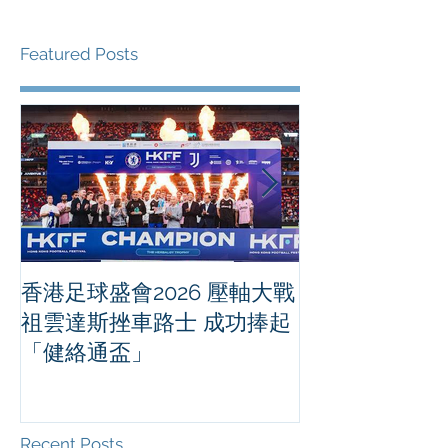
Featured Posts
香港足球盛會2026 壓軸大戰
PPA亞洲職業
祖雲達斯挫車路士 成功捧起
1500 - 恒
「健絡通盃」
2026 香港將舉行亞洲首個大
滿貫賽事及 20
總獎金高達 11
Recent Posts