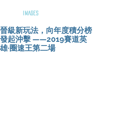
GOZAR
IMAGES
晉級新玩法，向年度積分榜
發起沖擊 ——2019賽道英
雄·圈速王第二場