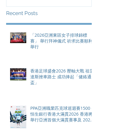
總獎金高達 11
Recent Posts
「2026亞洲東區女子排球錦標
賽」 舉行拜神儀式 祈求比賽順利
舉行
香港足球盛會2026 壓軸大戰 祖雲
達斯挫車路士 成功捧起「健絡通
盃」
PPA亞洲職業匹克球巡迴賽1500 -
恒生銀行香港大滿貫2026 香港將
舉行亞洲首個大滿貫賽事及 2026
賽季最終戰 總獎金高達 110 萬美
元