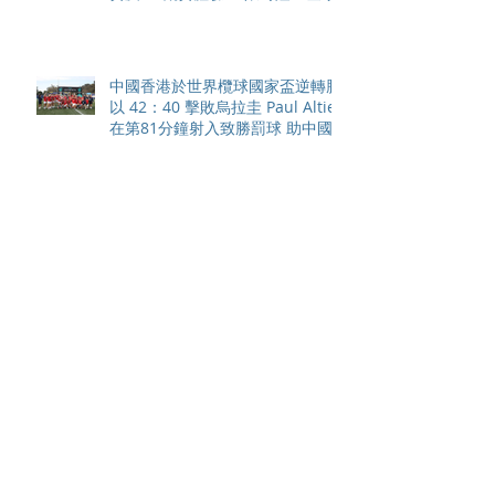
中國香港於世界欖球國家盃逆轉勝
以 42：40 擊敗烏拉圭 Paul Altier
在第81分鐘射入致勝罰球 助中國
香港隊在國家盃中取得首勝
嘉道理農場暨植物園 70 週年夏日
活動 免費入園 展開一場喚醒記憶
探索自然與愛護土地的旅程
智利於世界欖球國家盃力克永不言
敗的中國香港十五人欖球代表隊
Archive