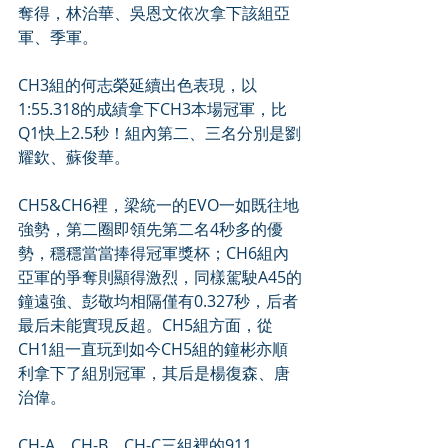
奪得，林治華、吳恩文依次拿下該組亞
軍、季軍。
CH3組的何志榮延續出色表現，以
1:55.318的成績拿下CH3本場冠軍，比
Q1快上2.5秒！組內第二、三名分別是劉
耀欽、蘇俊華。
CH5&CH6裡，梁統一的EVO一如既往地
強勢，第二圈即領先第二名4秒多的優
勢，穩穩當當捧得冠軍獎杯；CH6組內
亞軍的爭奪則顯得激烈，同樣駕駛A45的
鐘遠強、彭敬均相隔僅有0.327秒，后者
最后未能實現反超。CH5組方面，從
CH1組一直玩到如今CH5組的鐘彬亦順
利拿下了組別冠軍，其后是楊復森、唐
治偉。
CH-A、CH-B、CH-C三組裡的911、