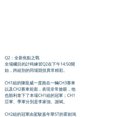
Q2：全新焦點之戰
全場矚目的計時練習Q2在下午14:50開
始，跨組別的同場競技異常精彩。
CH1組的陳龍威一度跑在一輛CH3賽車
以及CH2賽車前面，表現非常搶眼，他
也順利拿下了本場CH1組的冠軍；CH1
亞軍、季軍分別是李家強、謝斌。
CH2組的冠軍由駕駛嘉年華ST的霍劍鴻