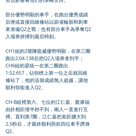
習也影響著他們的策略安排。
部分優勢明顯的車手，在跑出優秀成績
后便或直接回維修站以節省輪胎和剎車
來准備Q2之戰；也有部分車手為爭奪Q2
入場券拼搏到最后時刻。
CH1組的2號陳龍威優勢明顯，在第三圈
跑出2:04.138后把Q2入場券拿到手；
CH6組的梁統一在第二圈跑出
1:52.657，佔領榜上第一位之后就回維
修站了，他的這個成績無人超越，讓他
順利領銜進入Q2。
CH-B組裡第六、七位的江仁嘉、龐康福
由於相距僅半秒不到，兩人一直進行互
搏。直到第7圈，江仁嘉把差距擴大到
2.5秒后，才最終順利與前四位車手躋身
Q2。