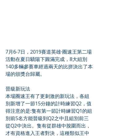
7月6-7日，2019賽道英雄·圈速王第二場
活動在夏日驕陽下圓滿完成，8大組別
140多輛參賽車經過兩天的比拼決出了本
場的頒獎台歸屬。
晉級新玩法
本場圈速王有了更刺激的新玩法，各組
別新增了一節15分鐘的計時練習Q2，值
得注意的是:隻有第一節計時練習Q1的組
別前5名方能晉級到Q2之中且組別前三
從Q2中決出。隻有從群雄中脫圍而出，
才有資格進入王者對決，這種類似王中