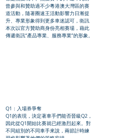
曾參與和贊助過不少粵港澳大灣區的賽
道活動，隨著圈速王活動影響力日漸提
升、專業形象得到更多車迷認可，衛訊
本次以官方贊助商身份亮相賽場，藉此
傳遞衛訊“產品專業、服務專業”的形象。
Q1：入場券爭奪
Q1的表現，決定著車手們能否晉級Q2，
因此從Q1開始比賽就已經激烈起來。對
不同組別的不同車手來說，兩節計時練