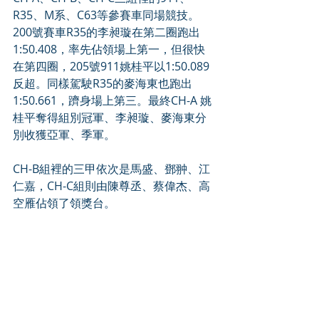
R35、M系、C63等參賽車同場競技。
200號賽車R35的李昶璇在第二圈跑出
1:50.408，率先佔領場上第一，但很快
在第四圈，205號911姚桂平以1:50.089
反超。同樣駕駛R35的麥海東也跑出
1:50.661，躋身場上第三。最終CH-A 姚
桂平奪得組別冠軍、李昶璇、麥海東分
別收獲亞軍、季軍。
CH-B組裡的三甲依次是馬盛、鄧翀、江
仁嘉，CH-C組則由陳尊丞、蔡偉杰、高
空雁佔領了領獎台。