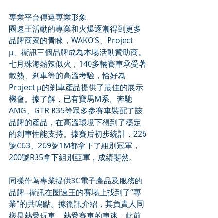
專業平台傳遞專業形象
圈速王活動的專業和火爆逐漸得到更多
品牌商家的青睞，WAKO’S、Project 
μ、衛訊三個品牌成為本場活動贊助商。
七月珠海熱辣似火，140多輛賽車承受著
散熱、剎車等的高溫考驗，恰好為
Project μ的剎車產品提供了最佳的展示
機會。據了解，已有寶馬M系、奔馳
AMG、GTR R35等眾多參賽車裝配了該
品牌的產品，在高溫環境下得到了穩定
的剎車性能支持。據賽后初步統計，226
號C63、269號1M都拿下了組別冠軍，
200號R35拿下組別亞軍，成績斐然。
同樣作為專業提供3C電子產品及服務的
品牌--衛訊在圈速王的賽場上找到了“專
業”的共鳴點。據衛訊介紹，其負責人同
樣是熱愛玩車、熱愛賽車的車迷，此前