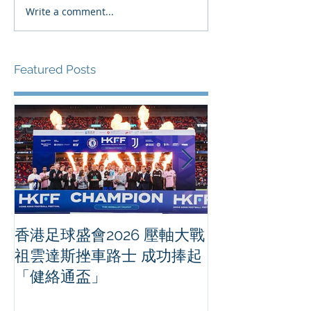
Write a comment...
Featured Posts
香港足球盛會2026 壓軸大戰
PPA亞洲職業
祖雲達斯挫車路士 成功捧起
1500 - 恒
「健絡通盃」
2026 香港將舉行亞洲首個大
滿貫賽事及 20