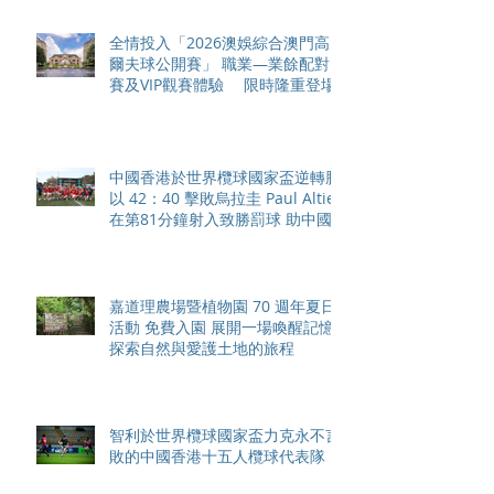
全情投入「2026澳娛綜合澳門高
爾夫球公開賽」 職業—業餘配對
賽及VIP觀賽體驗 限時隆重登場
中國香港於世界欖球國家盃逆轉勝
以 42：40 擊敗烏拉圭 Paul Altier
在第81分鐘射入致勝罰球 助中國
香港隊在國家盃中取得首勝
嘉道理農場暨植物園 70 週年夏日
活動 免費入園 展開一場喚醒記憶
探索自然與愛護土地的旅程
智利於世界欖球國家盃力克永不言
敗的中國香港十五人欖球代表隊