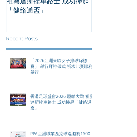
祖雲達斯挫車路士 成功捧起
1500 - 恒
「健絡通盃」
2026 香港將舉行亞洲首個大
滿貫賽事及 20
總獎金高達 11
Recent Posts
「2026亞洲東區女子排球錦標
賽」 舉行拜神儀式 祈求比賽順利
舉行
香港足球盛會2026 壓軸大戰 祖雲
達斯挫車路士 成功捧起「健絡通
盃」
PPA亞洲職業匹克球巡迴賽1500 -