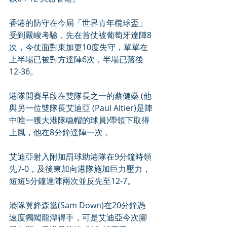
香港的防守在今屆「世界青年欖球盃」
受到嚴峻考驗，先在首仗被葡萄牙達陣8
次，今仗面對東加更10度失守，單單在
上半場已被對方達陣6次，半場已落後
12-36。
港隊開賽早段在雙隊長之一的蔡健燊 (他
與另一位雙隊長艾迪亞 (Paul Altier)是陣
中唯一獲大港隊喼帽的球員)帶領下取得
上風，他在8分鐘達陣一次 。
艾迪亞射入附加罰球助港隊在9分鐘時領
先7-0，及後東加向港隊施加巨力壓力，
短短5分鐘達陣兩次並反先至12-7。
港隊翼鋒森當(Sam Down)在20分鐘憑
速度獨闖龍潭得手，可是艾迪亞今次腳