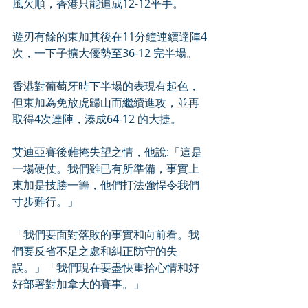
風欠順，香港只能追成12-12平手。
遊刃有餘的東加其後在11分鐘連續達陣4
次，一下子擴大優勢至36-12 完半場。
香港對葡萄牙時下半場的表現有起色，
但東加為免放虎歸山而繼續進攻，並再
取得4次達陣，湊成64-12 的大捷。
艾迪亞賽後難掩失望之情，他說:「這是
一場硬仗。我們雖已有所準備，事實上
東加是技勝一籌，他們打法強悍令我們
寸步難行。」
「我們要面對落敗的事實和向前看。我
們要反省不足之處和糾正防守的失
誤。」「我們現在要盡快重拾心情和好
好部署對加拿大的賽事。」