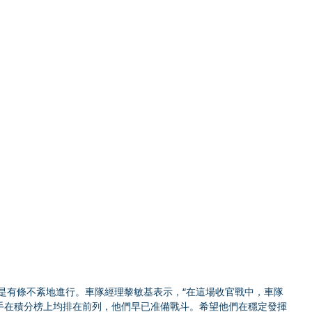
都是有條不紊地進行。車隊經理黎敏基表示，“在這場收官戰中，車隊
手在積分榜上均排在前列，他們早已准備戰斗。希望他們在穩定發揮