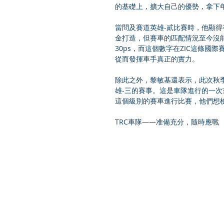
的基礎上，擴大自己的優勢，拿下年
當問及賽道英雄-貳比賽時，他顯得
金打造，但賽車的匹配情況至今沒
30ps，而這個數字在ZIC這條
從而發揮車手真正的實力。
除此之外，黎敏基還表示，此次秋
雄-三的賽事。這是車隊進行的一
這個級別的賽車進行比賽，他們想
TRC車隊——准備充分，隨時應戰