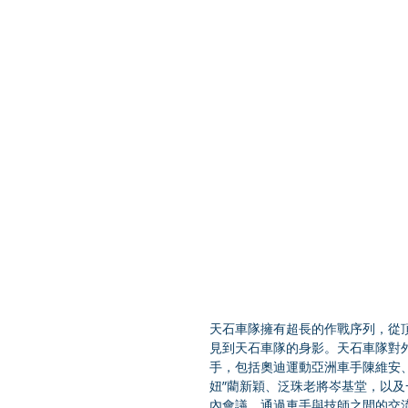
天石車隊擁有超長的作戰序列，從頂
見到天石車隊的身影。天石車隊對
手，包括奧迪運動亞洲車手陳維安、
妞”藺新穎、泛珠老將岑基堂，以
內會議，通過車手與技師之間的交