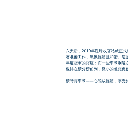
六天后，2019年泛珠收官站就正
著准備工作，氣氛輕鬆且和諧。這
年度冠軍的寶座；而一些車隊則還
也排在積分榜前列，微小的差距促
積時賽車隊——心態放輕鬆，享受