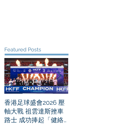
me
News
Albums
Contact
Featured Posts
香港足球盛會2026 壓
PPA亞洲職業匹克球
軸大戰 祖雲達斯挫車
迴賽1500 - 恒生銀行
路士 成功捧起「健絡
香港大滿貫2026 香港
通盃」
將舉行亞洲首個大滿