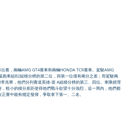
賽，兩輛AMG GT4賽車和兩輛HONDA TCR賽車。駕駛AMG 
超級跑車組B2組積分榜的第二位，與第一位僅有兩分之差；而駕駛兩
禧和李兆華，他們分列賽道英雄-壹 A組積分榜的第三、四位。車隊經理
好，較小的積分差距使得他們戰斗欲望十分強烈，這一周內，他們都
在正賽中能有穩定發揮，爭取拿下第一、二名。