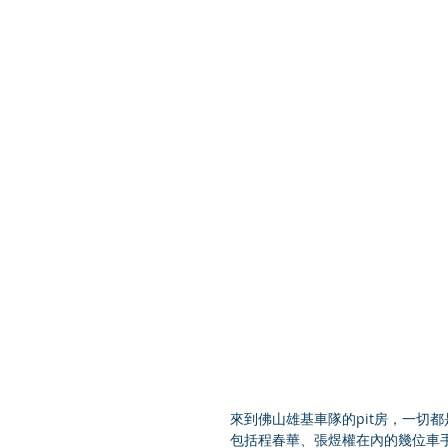
來到佛山雄基車隊的pit房，一切
包括程春華、張煜權在內的幾位車