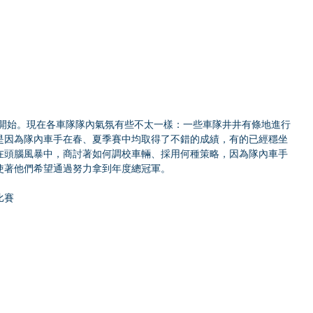
式開始。現在各車隊隊內氣氛有些不太一樣：一些車隊井井有條地進行
是因為隊內車手在春、夏季賽中均取得了不錯的成績，有的已經穩坐
在頭腦風暴中，商討著如何調校車輛、採用何種策略，因為隊內車手
使著他們希望通過努力拿到年度總冠軍。
比賽