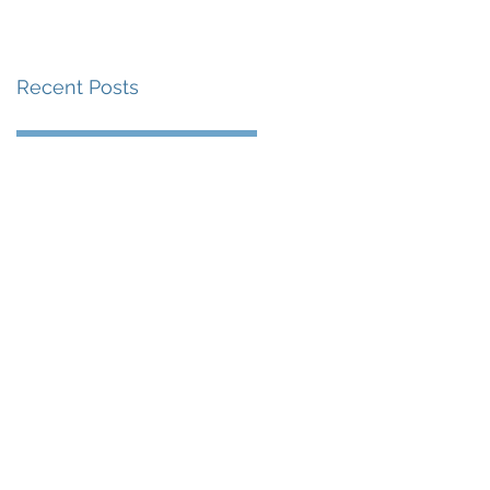
賽事及 2026 賽季最
戰 總獎金高達 110 萬
Recent Posts
美元