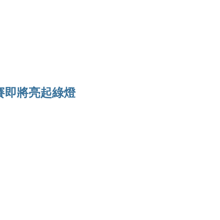
Ho
賽即將亮起綠燈