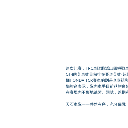
這次比賽，TRC車隊將派出四輛戰車出
GT4的黃東雄目前排在賽道英雄-
輛HONDA TCR賽車的則是李嘉
鄧智侖表示，隊內車手目前狀態良
在賽場內不斷地練習、調試，以期
天石車隊——井然有序，充分備戰