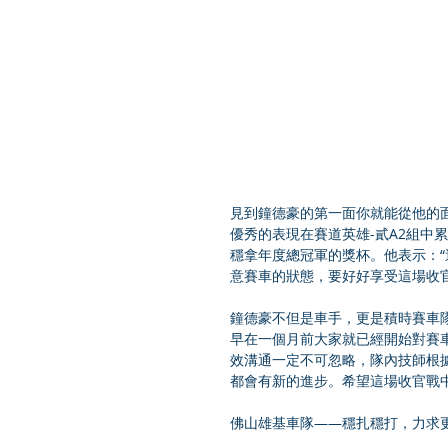
見到鐘德豪的第一面你就能從他的
優秀的表現在賽道英雄-貳A2組中
穩拿年度總冠軍的獎杯。他表示：
意賽車的狀態，要好好享受這場收官
鐘德豪不但是車手，更是積時賽車
早在一個月前大家就已經開始對賽
效溝通一定不可忽略，隊內技師根
都會有新的進步。希望這場收官戰
佛山雄基車隊——穩扎穩打，力求