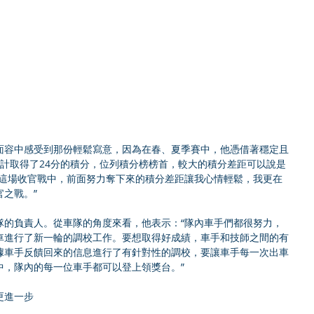
面容中感受到那份輕鬆寫意，因為在春、夏季賽中，他憑借著穩定且
累計取得了24分的積分，位列積分榜榜首，較大的積分差距可以說是
“這場收官戰中，前面努力奪下來的積分差距讓我心情輕鬆，我更在
之戰。”
隊的負責人。從車隊的角度來看，他表示：“隊內車手們都很努力，
車進行了新一輪的調校工作。要想取得好成績，車手和技師之間的有
據車手反饋回來的信息進行了有針對性的調校，要讓車手每一次出車
中，隊內的每一位車手都可以登上領獎台。”
更進一步