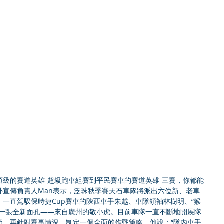
級的賽道英雄-超級跑車組賽到平民賽車的賽道英雄-三賽，你都能
外宣傳負責人Man表示，泛珠秋季賽天石車隊將派出六位新、老車
一直駕馭保時捷Cup賽車的陝西車手朱越、車隊領袖林樹明、“猴
及一張全新面孔——來自廣州的敬小虎。目前車隊一直不斷地開展隊
流，再針對賽事情況，制定一個全面的作戰策略。他說：“隊內車手