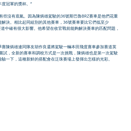
度冠軍的獎杯。”
有些沒有底氣。因為陳炳雄駕駛的36號斯巴魯BRZ賽車是他們花重
能解決。相比起同組別的其他賽車，36號賽車要比它們低至少
國際賽道中確有很大影響。他希望在收官戰前能夠解決賽車的匹配問題，
季賽陳炳雄連同隊友胡作良還將駕駛一輛本田飛度賽車參加賽道英
次嘗試，全新的賽車和調校方式是一次挑戰，陳炳雄也是第一次駕駛
檢驗一下，這種新鮮的搭配會在泛珠賽場上發揮出怎樣的光彩。