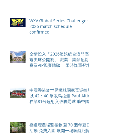
Angeles 2028 gathers pace
WXV Global Series Challenger
2026 match schedule
confirmed
全情投入「2026澳娛綜合澳門高
爾夫球公開賽」 職業—業餘配對
賽及VIP觀賽體驗 限時隆重登場
中國香港於世界欖球國家盃逆轉勝
以 42：40 擊敗烏拉圭 Paul Altier
在第81分鐘射入致勝罰球 助中國
香港隊在國家盃中取得首勝
嘉道理農場暨植物園 70 週年夏日
活動 免費入園 展開一場喚醒記憶