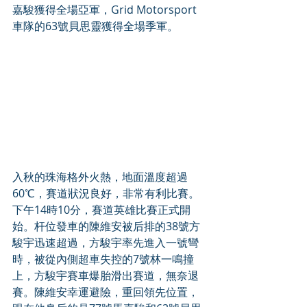
嘉駿獲得全場亞軍，Grid Motorsport
車隊的63號貝思靈獲得全場季軍。
入秋的珠海格外火熱，地面溫度超過
60℃，賽道狀況良好，非常有利比賽。
下午14時10分，賽道英雄比賽正式開
始。杆位發車的陳維安被后排的38號方
駿宇迅速超過，方駿宇率先進入一號彎
時，被從內側超車失控的7號林一鳴撞
上，方駿宇賽車爆胎滑出賽道，無奈退
賽。陳維安幸運避險，重回領先位置，