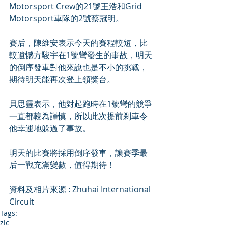
Motorsport Crew的21號王浩和Grid 
Motorsport車隊的2號蔡冠明。
賽后，陳維安表示今天的賽程較短，比
較遺憾方駿宇在1號彎發生的事故，明天
的倒序發車對他來說也是不小的挑戰，
期待明天能再次登上領獎台。
貝思靈表示，他對起跑時在1號彎的競爭
一直都較為謹慎，所以此次提前剎車令
他幸運地躲過了事故。
明天的比賽將採用倒序發車，讓賽季最
后一戰充滿變數，值得期待！
資料及相片來源 : Zhuhai International 
Circuit
Tags:
zic