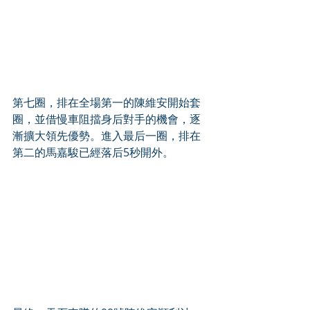
第七圈，排在全場第一的陳維安開始套
圈，並借慢車阻擋身后對手的機會，逐
漸擴大領先優勢。進入最后一圈，排在
第二的馬嘉駿已經落后5秒開外。