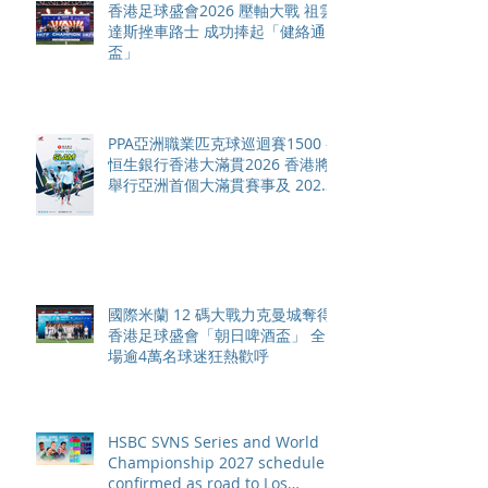
香港足球盛會2026 壓軸大戰 祖雲
達斯挫車路士 成功捧起「健絡通
盃」
PPA亞洲職業匹克球巡迴賽1500 -
恒生銀行香港大滿貫2026 香港將
舉行亞洲首個大滿貫賽事及 2026
賽季最終戰 總獎金高達 110 萬美
元
國際米蘭 12 碼大戰力克曼城奪得
香港足球盛會「朝日啤酒盃」 全
場逾4萬名球迷狂熱歡呼
HSBC SVNS Series and World
Championship 2027 schedule
confirmed as road to Los