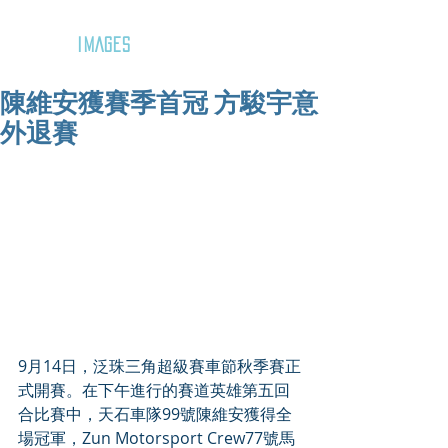
GOZAR
IMAGES
陳維安獲賽季首冠 方駿宇意
外退賽
9月14日，泛珠三角超級賽車節秋季賽正
式開賽。在下午進行的賽道英雄第五回
合比賽中，天石車隊99號陳維安獲得全
場冠軍，Zun Motorsport Crew77號馬