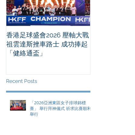
香港足球盛會2026 壓軸大戰
PPA亞洲職業
祖雲達斯挫車路士 成功捧起
1500 - 恒
「健絡通盃」
2026 香港將舉行亞洲首個大
滿貫賽事及 20
總獎金高達 11
Recent Posts
「2026亞洲東區女子排球錦標
賽」 舉行拜神儀式 祈求比賽順利
舉行