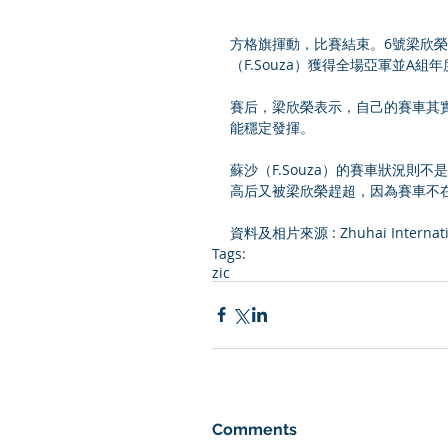
方格旗揮動，比賽結束。6號梁欣
（F.Souza）獲得全場亞軍並A
賽后，梁欣榮表示，自己的賽車其
能穩定發揮。
蘇沙（F.Souza）的賽車狀況則不
高后又被梁欣榮趕超，因為賽車不
資料及相片來源 : Zhuhai Internatio
Tags:
zic
Comments