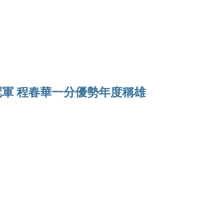
Ho
軍 程春華一分優勢年度稱雄