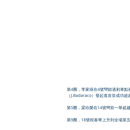
第4圈，李家禧在4號彎錯過剎車
（J.Badaraco）發起進攻並成
第5圈，梁欣榮在14號彎前一舉超越
第9圈，18號程春華上升到全場第