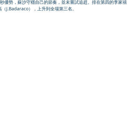
4秒優勢，蘇沙守穩自己的節奏，並未嘗試追趕。排在第四的李家禧
J.Badaraco），上升到全場第三名。