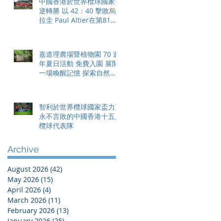
中國香港於世界欖球國家盃
逆轉勝 以 42：40 擊敗烏
拉圭 Paul Altier在第81分
鐘射入致勝罰球 助中國香
港隊在國家盃中取得首勝
嘉道理農場暨植物園 70 週
年夏日活動 免費入園 展開
一場喚醒記憶 探索自然與
愛護土地的旅程
智利於世界欖球國家盃力克
永不言敗的中國香港十五人
欖球代表隊
Archive
August 2026
(42)
42 posts
May 2026
(15)
15 posts
April 2026
(4)
4 posts
March 2026
(11)
11 posts
February 2026
(13)
13 posts
January 2026
(25)
25 posts