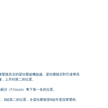
點被緊隨其后的梁欣榮趁機超越。梁欣榮隨后對巴達華高
功超越，上升到第二的位置。
蘇沙（F.Souza）奪下第一名的位置。
五、B組第二的位置，令梁欣榮無望B組年度冠軍獎杯。