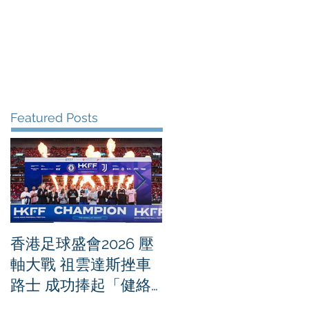
me
News
Albums
Contact
Featured Posts
香港足球盛會2026 壓
PPA亞洲職業匹克球
軸大戰 祖雲達斯挫車
迴賽1500 - 恒生銀行
路士 成功捧起「健絡
香港大滿貫2026 香港
通盃」
將舉行亞洲首個大滿