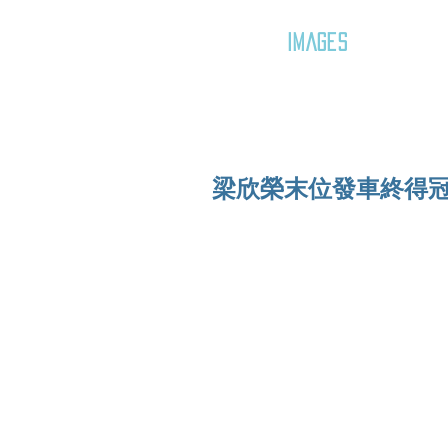
GOZAR
IMAGES
梁欣榮末位發車終得冠