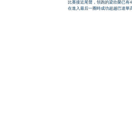
比賽接近尾聲，領跑的梁欣榮已有
在進入最后一圈時成功超越巴達華高（