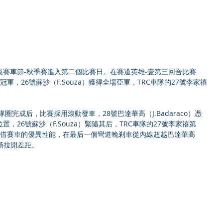
超級賽車節-秋季賽進入第二個比賽日。在賽道英雄-壹第三回合比賽
軍，26號蘇沙（F.Souza）獲得全場亞軍，TRC車隊的27號李家禧
圈完成后，比賽採用滾動發車，28號巴達華高（J.Badaraco）憑
，26號蘇沙（F.Souza）緊隨其后，TRC車隊的27號李家禧第
a）憑借賽車的優異性能，在最后一個彎道晚剎車從內線超越巴達華高
逐漸拉開差距。