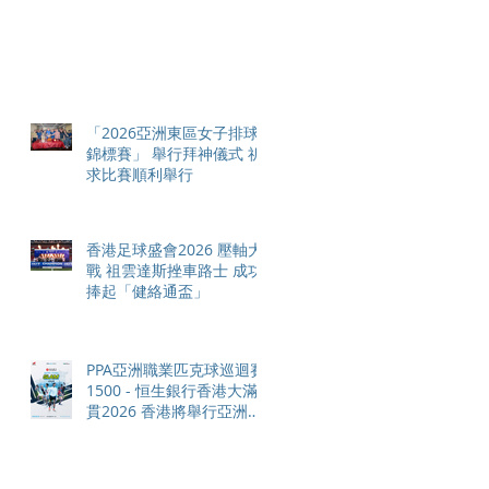
「2026亞洲東區女子排球
錦標賽」 舉行拜神儀式 祈
求比賽順利舉行
香港足球盛會2026 壓軸大
戰 祖雲達斯挫車路士 成功
捧起「健絡通盃」
PPA亞洲職業匹克球巡迴賽
1500 - 恒生銀行香港大滿
貫2026 香港將舉行亞洲首
個大滿貫賽事及 2026 賽季
最終戰 總獎金高達 110 萬
美元