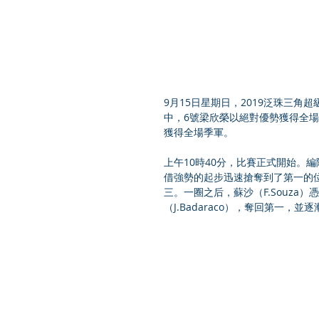
9月15日星期日，2019泛珠三角
中，6號梁欣榮以絕對優勢獲得全場冠
獲得全場季軍。
上午10時40分，比賽正式開始。編隊
借強勢的起步迅速搶奪到了第一的位置
三。一圈之后，蘇沙（F.Souz
（J.Badaraco），奪回第一，並