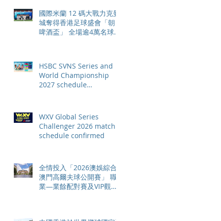
國際米蘭 12 碼大戰力克曼
城奪得香港足球盛會「朝日
啤酒盃」 全場逾4萬名球迷
狂熱歡呼
HSBC SVNS Series and
World Championship
2027 schedule
confirmed as road to Los
Angeles 2028 gathers
pace
WXV Global Series
Challenger 2026 match
schedule confirmed
全情投入「2026澳娛綜合
澳門高爾夫球公開賽」 職
業—業餘配對賽及VIP觀賽
體驗 限時隆重登場