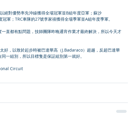
榮以絕對優勢率先沖線獲得全場冠軍並B組年度亞軍；蘇沙
組年度冠軍；TRC車隊的27號李家禧獲得全場季軍並A組年度季軍。
實一直都有點問題，技師團隊昨晚通宵作業才最終解決，所以今天才
是太好，以致於起步時被巴達華高（J.Badaraco）超越，反超巴達華
在同一組別，所以目標隻是保証組別第一就好。
nal Circuit