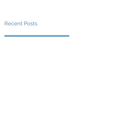
賽事及 2026 賽季最
戰 總獎金高達 110 萬
Recent Posts
美元