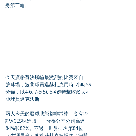
身第三輪。
今天資格賽決勝輪最激烈的比賽來自一
號球場，波蘭球員邁赫扎克用時1小時59
分鐘，以4-6, 7-6(5), 6-4逆轉擊敗澳大利
亞球員達克沃斯。
兩人今天的發球狀態都非常棒，各有22
記ACES球進賬，一發得分率分別高達
84%和82%。不過，世界排名第84位
（生涯最高）的邁赫扎克把握住了決勝