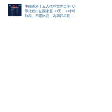
中國香港十五人欖球世界盃準代表
隊啟程出征國家盃 30天、30小時
航程、四場比賽、為期四星期：港
隊迎來史上最艱巨海外巡迴賽
中國香港隊連續七屆勇奪亞洲欖球
錦標賽冠軍
亞洲欖球錦標賽：中國香港隊公布
迎戰韓國隊陣容
Archive
August 2026
(23)
23 posts