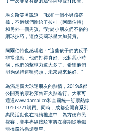
了一次非常有趣的迷你網球雙打比賽。
埃文斯笑著說道，“我和一個小男孩搭
檔，不過我們輸給了拉杜（阿爾伯特）
和另外一個男孩。”對於小朋友們不俗的
網球技巧，這位英國球星大加贊賞。
阿爾伯特也感嘆道：“這些孩子們的反手
非常強勁，他們打得真好。比起我小時
候，他們的擊球力道大多了。希望他們
能夠保持這種勢頭，未來越來越好。”
為滿足廣大球迷朋友的熱情，2019成都
公開賽的票務預售正火熱進行。大家可
通過www.damai.cn和全國統一訂票熱線
10103721購買。同時，成都公開賽系列
惠民活動也在持續推進中，為方便市民
觀賽，賽事專線接駁車將在賽期從地鐵
龍橋路站循環發車。