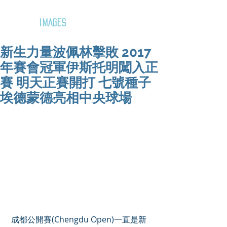
GOZAR
IMAGES
新生力量波佩林擊敗 2017
年賽會冠軍伊斯托明闖入正
賽 明天正賽開打 七號種子
埃德蒙德亮相中央球場
 成都公開賽(Chengdu Open)一直是新