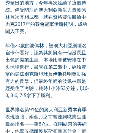
秀輩出的地方，今年再次延續了這個傳
統。備受關注的澳大利亞新生力量波佩
林首次亮相成都，就在資格賽決勝輪中
力克2017年的賽會冠軍伊斯托明，成功
闖入正賽。
年僅20歲的波佩林，被澳大利亞網壇名
宿卡什看好，認為其將擁有一個漫長且
出色的職業生涯。本場比賽被安排在中
央球場進行，盡管在第二盤中，經驗豐
富的烏茲別克斯坦球員伊斯托明發動強
有力的反擊，但最終年輕的波佩林還是
經受住了考驗，耗時1小時53分鐘，以6-
3, 3-6, 7-5拿下了勝利。
世界排名第91位的澳大利亞新秀本賽季
表現搶眼，兩個月之前曾達到職業生涯
最高排名——第87位。在剛結束的美網
中，他擊敗德爾波尼斯和庫庫什金，躋