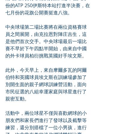
份的ATP 250伊斯特本站打進半決賽，在
七月份的花旗公開賽挺進八強。
中央球場第二場比賽將在兩位資格賽球
員之間展開，由克拉恩對陣庄吉生，這
是他們首次交手。中央球場最后一場比
賽不早於下午四點半開始，由來自中國
的外卡球員柏衍挑戰英國好手埃文斯。
此外，今天早上，來自摩爾多瓦的阿爾
伯特和英國球員埃文斯在訓練場參加了
別開生面的親子網球訓練營活動，面向
市民征選的八組幸運家庭與球星進行了
親密互動。
活動中，兩位球星不僅與喜歡網球的小
朋友們和家長們進行了發球以及截擊等
練習，還分別搭檔了一位小男孩，進行