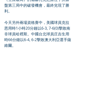
盤第三局中的破發機會，最終兌現了勝
利。
今天另外兩場資格賽中，美國球員克拉
恩用時1小時20分鐘以6-3, 7-6(0)擊敗南
非球員哈裡斯。中國台北球員庄吉生用
時66分鐘以6-4, 6-2擊敗澳大利亞選手薩
維爾。