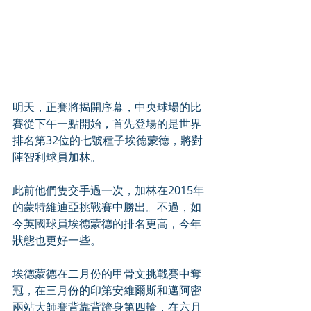
明天，正賽將揭開序幕，中央球場的比
賽從下午一點開始，首先登場的是世界
排名第32位的七號種子埃德蒙德，將對
陣智利球員加林。
此前他們隻交手過一次，加林在2015年
的蒙特維迪亞挑戰賽中勝出。不過，如
今英國球員埃德蒙德的排名更高，今年
狀態也更好一些。
埃德蒙德在二月份的甲骨文挑戰賽中奪
冠，在三月份的印第安維爾斯和邁阿密
兩站大師賽背靠背躋身第四輪，在六月