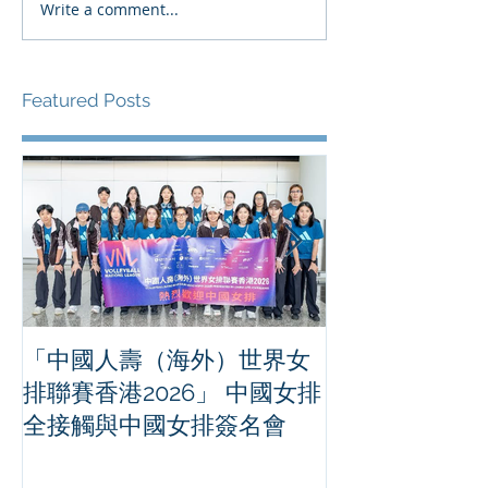
Write a comment...
Featured Posts
「中國人壽（海外）世界女
世界欖球國家
排聯賽香港2026」 中國女排
男子十五人欖
全接觸與中國女排簽名會
不敵薩摩亞