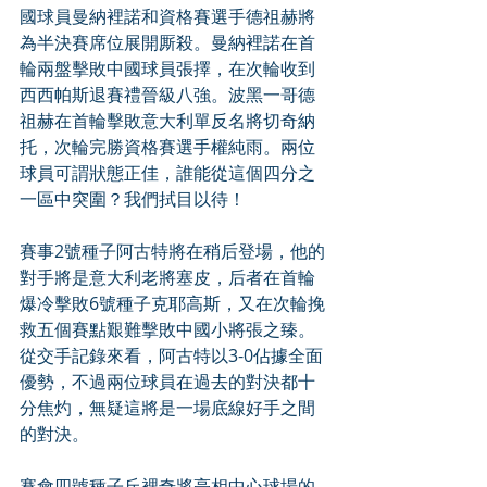
國球員曼納裡諾和資格賽選手德祖赫將
為半決賽席位展開厮殺。曼納裡諾在首
輪兩盤擊敗中國球員張擇，在次輪收到
西西帕斯退賽禮晉級八強。波黑一哥德
祖赫在首輪擊敗意大利單反名將切奇納
托，次輪完勝資格賽選手權純雨。兩位
球員可謂狀態正佳，誰能從這個四分之
一區中突圍？我們拭目以待！
賽事2號種子阿古特將在稍后登場，他的
對手將是意大利老將塞皮，后者在首輪
爆冷擊敗6號種子克耶高斯，又在次輪挽
救五個賽點艱難擊敗中國小將張之臻。
從交手記錄來看，阿古特以3-0佔據全面
優勢，不過兩位球員在過去的對決都十
分焦灼，無疑這將是一場底線好手之間
的對決。
賽會四號種子丘裡奇將亮相中心球場的