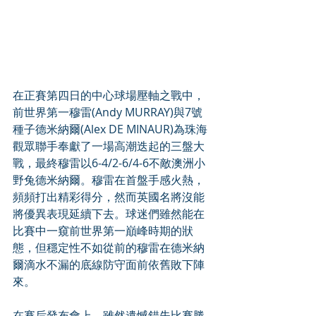
在正賽第四日的中心球場壓軸之戰中，
前世界第一穆雷(Andy MURRAY)與7號
種子德米納爾(Alex DE MINAUR)為珠海
觀眾聯手奉獻了一場高潮迭起的三盤大
戰，最終穆雷以6-4/2-6/4-6不敵澳洲小
野兔德米納爾。穆雷在首盤手感火熱，
頻頻打出精彩得分，然而英國名將沒能
將優異表現延續下去。球迷們雖然能在
比賽中一窺前世界第一巔峰時期的狀
態，但穩定性不如從前的穆雷在德米納
爾滴水不漏的底線防守面前依舊敗下陣
來。
在賽后發布會上，雖然遺憾錯失比賽勝