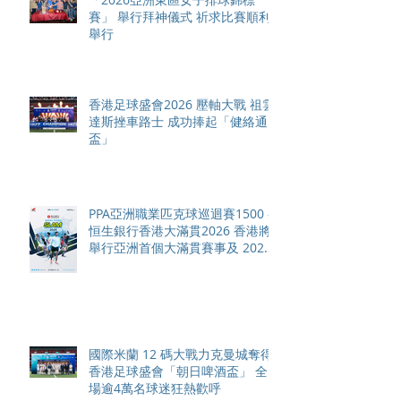
賽」 舉行拜神儀式 祈求比賽順利
舉行
香港足球盛會2026 壓軸大戰 祖雲
達斯挫車路士 成功捧起「健絡通
盃」
PPA亞洲職業匹克球巡迴賽1500 -
恒生銀行香港大滿貫2026 香港將
舉行亞洲首個大滿貫賽事及 2026
賽季最終戰 總獎金高達 110 萬美
元
國際米蘭 12 碼大戰力克曼城奪得
香港足球盛會「朝日啤酒盃」 全
場逾4萬名球迷狂熱歡呼