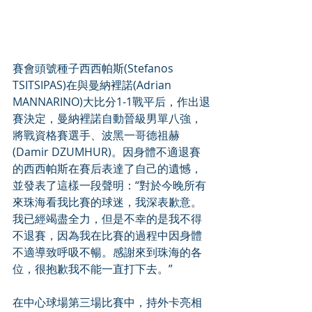
賽會頭號種子西西帕斯(Stefanos 
TSITSIPAS)在與曼納裡諾(Adrian 
MANNARINO)大比分1-1戰平后，作出退
賽決定，曼納裡諾自動晉級男單八強，
將戰資格賽選手、波黑一哥德祖赫
(Damir DZUMHUR)。因身體不適退賽
的西西帕斯在賽后表達了自己的遺憾，
並發表了這樣一段聲明：“對於今晚所有
來珠海看我比賽的球迷，我深表歉意。
我已經竭盡全力，但是不幸的是我不得
不退賽，因為我在比賽的過程中因身體
不適導致呼吸不暢。感謝來到珠海的各
位，很抱歉我不能一直打下去。”
在中心球場第三場比賽中，持外卡亮相