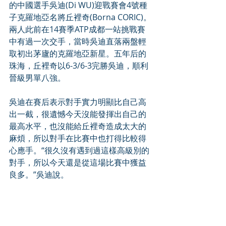
的中國選手吳迪(Di WU)迎戰賽會4號種
子克羅地亞名將丘裡奇(Borna CORIC)。
兩人此前在14賽季ATP成都一站挑戰賽
中有過一次交手，當時吳迪直落兩盤輕
取初出茅廬的克羅地亞新星。五年后的
珠海，丘裡奇以6-3/6-3完勝吳迪，順利
晉級男單八強。
吳迪在賽后表示對手實力明顯比自己高
出一截，很遺憾今天沒能發揮出自己的
最高水平，也沒能給丘裡奇造成太大的
麻煩，所以對手在比賽中也打得比較得
心應手。“很久沒有遇到過這樣高級別的
對手，所以今天還是從這場比賽中獲益
良多。”吳迪說。