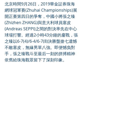
北京時間9月26日，2019華金証券珠海
網球冠軍賽(Zhuhai Championships)展
開正賽第四日的爭奪，中國小將張之臻
(Zhizhen ZHANG)與意大利球員塞皮
(Andreas SEPPI)之間的對決率先在中心
球場打響。經過2小時43分鐘的鏖戰，張
之臻以6-7(4)/6-4/6-7(8)決勝盤搶七遺憾
不敵塞皮，無緣男單八強。即便憾負對
手，張之臻戰斗至最后一刻的拼搏精神
依舊給珠海觀眾留下了深刻印象。