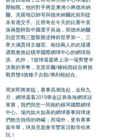
壓軸戰，他的對手將是澳洲小將德米納
爾。克羅地亞帥哥與德米納爾此前則從
未有過交手。丘裡奇在今天的比賽中直
落兩盤輕取中國選手吳迪，而德米納爾
則是苦戰三盤艱難逆轉前世界第一、三
界大滿貫得主穆雷。相信兩人的此場遭
遇戰會掀起橫琴國際網球中心的網球熱
浪。此外，1號球場還將上演一場男雙半
決賽的爭奪，克普菲爾/權純雨組合將挑
戰男雙4號種子吉勒/弗列根組合。
周末即將來臨，賽事高潮迭起，金秋九
月，網球還看2019華金証券珠海網球冠
軍賽，我們與您一同相約橫琴國際網球
中心。場內如火如荼的網球賽事與球迷
們飽含熱情的吶喊；而場外，更有賽事
嘉年華，球員見面會等豐富活動等你來
玩！