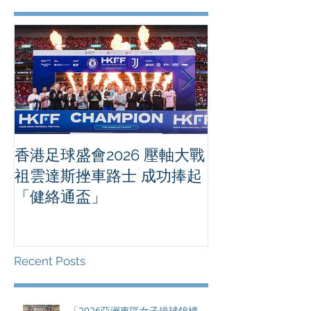
香港足球盛會2026 壓軸大戰
PPA亞洲職業
祖雲達斯挫車路士 成功捧起
1500 - 恒
「健絡通盃」
2026 香港將舉行亞洲首個大
滿貫賽事及 20
總獎金高達 11
Recent Posts
「2026亞洲東區女子排球錦標