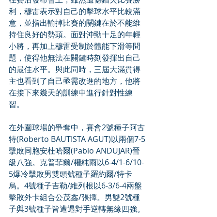
利，穆雷表示對自己的擊球水平比較滿
意，並指出輸掉比賽的關鍵在於不能維
持住良好的勢頭。面對沖勁十足的年輕
小將，再加上穆雷受制於體能下滑等問
題，使得他無法在關鍵時刻發揮出自己
的最佳水平。與此同時，三屆大滿貫得
主也看到了自己亟需改進的地方，他將
在接下來幾天的訓練中進行針對性練
習。
在外圍球場的爭奪中，賽會2號種子阿古
特(Roberto BAUTISTA AGUT)以兩個7-5
擊敗同胞安杜哈爾(Pablo ANDUJAR)晉
級八強。克普菲爾/權純雨以6-4/1-6/10-
5爆冷擊敗男雙頭號種子羅約爾/特卡
烏。4號種子吉勒/維列根以6-3/6-4兩盤
擊敗外卡組合公茂鑫/張擇。男雙2號種
子與3號種子皆遭遇對手逆轉無緣四強。