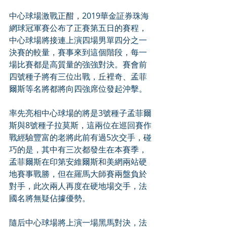
中心球場激戰正酣，2019華金証券珠海
網球冠軍賽公布了正賽第五日的賽程，
中心球場將接連上演四場男單四分之一
決賽的較量，賽事來到這個階段，每一
場比賽都是高質量的強強對決。賽會前
四號種子將有三位出戰，丘裡奇、孟菲
爾斯等名將都將向四強席位發起沖擊。
率先亮相中心球場的將是3號種子孟菲爾
斯與8號種子拉莫斯，這兩位在巡回賽作
戰經驗豐富的老將此前有過5次交手，碰
巧的是，其中有三次都發生在本賽季，
孟菲爾斯在印第安維爾斯和美網兩站硬
地賽事戰勝，但在羅馬大師賽兩盤負於
對手，此次兩人再度在硬地場交手，法
國名將無疑佔據優勢。
隨后中心球場將上演一場黑馬對決，法