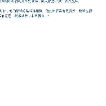
哈裡斯和布勃利克率先登場，兩人都是22歲，首次交鋒。
好對付，他的擊球線路很難預測。他的比賽富有觀賞性，發球也很
很有意思，我很期待，非常興奮。”