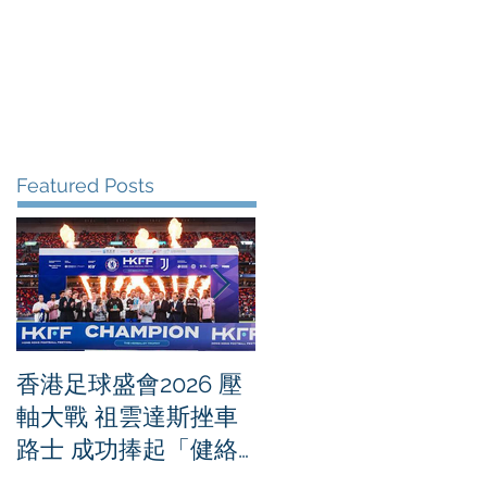
me
News
Albums
Contact
Featured Posts
香港足球盛會2026 壓
PPA亞洲職業匹克球
軸大戰 祖雲達斯挫車
迴賽1500 - 恒生銀行
路士 成功捧起「健絡
香港大滿貫2026 香港
通盃」
將舉行亞洲首個大滿