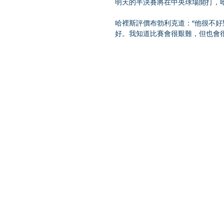
明天的半決賽將在中央球場開打，
哈裡斯評價布勃利克道：“他很不
好。我知道比賽會很艱難，但也會