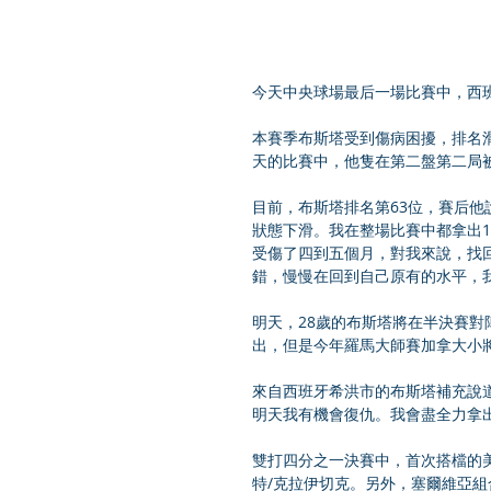
今天中央球場最后一場比賽中，西班牙
本賽季布斯塔受到傷病困擾，排名
天的比賽中，他隻在第二盤第二局
目前，布斯塔排名第63位，賽后他
狀態下滑。我在整場比賽中都拿出1
受傷了四到五個月，對我來說，找
錯，慢慢在回到自己原有的水平，我
明天，28歲的布斯塔將在半決賽對
出，但是今年羅馬大師賽加拿大小
來自西班牙希洪市的布斯塔補充說
明天我有機會復仇。我會盡全力拿
雙打四分之一決賽中，首次搭檔的美國組
特/克拉伊切克。另外，塞爾維亞組合卡