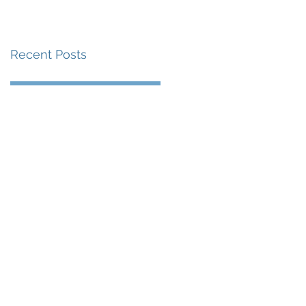
賽事及 2026 賽季最
戰 總獎金高達 110 萬
Recent Posts
美元