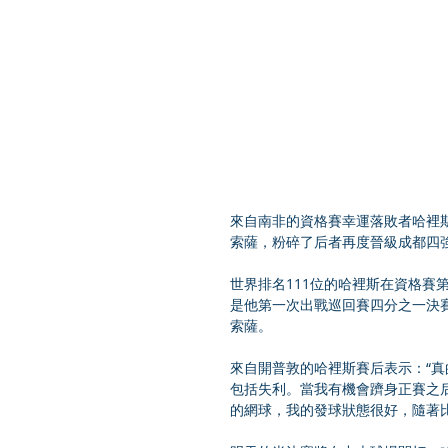
來自南非的資格賽幸運落敗者哈裡斯繼續神
索薩，粉碎了后者再度晉級成都四
世界排名111位的哈裡斯在資格賽
是他第一次出戰巡回賽四分之一決賽
索薩。
來自開普敦的哈裡斯賽后表示：“
包括失利。當我有機會躋身正賽之
的網球，我的發球狀態很好，隨著