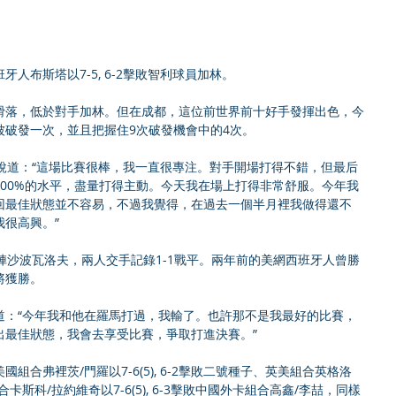
人布斯塔以7-5, 6-2擊敗智利球員加林。
滑落，低於對手加林。但在成都，這位前世界前十好手發揮出色，今
被破發一次，並且把握住9次破發機會中的4次。
說道：“這場比賽很棒，我一直很專注。對手開場打得不錯，但最后
00%的水平，盡量打得主動。今天我在場上打得非常舒服。今年我
回最佳狀態並不容易，不過我覺得，在過去一個半月裡我做得還不
很高興。”
陣沙波瓦洛夫，兩人交手記錄1-1戰平。兩年前的美網西班牙人曾勝
將獲勝。
道：“今年我和他在羅馬打過，我輸了。也許那不是我最好的比賽，
出最佳狀態，我會去享受比賽，爭取打進決賽。”
合弗裡茨/門羅以7-6(5), 6-2擊敗二號種子、英美組合英格洛
斯科/拉約維奇以7-6(5), 6-3擊敗中國外卡組合高鑫/李喆，同樣