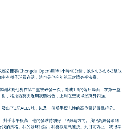
(Chengdu Open)用時1小時40分鐘，以6-4, 3-6, 6-3擊敗
強中有種子球員存活，這也是他今年第三次躋身半決賽。
，本場比賽他隻在第二盤被破發一次，造成1-3的落后局面，在第一盤
。對手格拉西莫夫近期狀態出色，上周在聖彼得堡躋身四強。
發出了3記ACES球，以及一個反手標志性的高位躍起暴擊得分。
錯。對手水平很高，他的發球特別好，很難猜方向。我很高興晉級到
合我的風格。我的發球很猛，我喜歡速戰速決。到目前為止，我很享