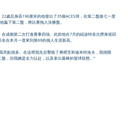
2歲且身高196厘米的他發出了35個ACES球，在第二盤搶七一度
，他贏下第二盤，將比賽拖入決勝盤。
，在成都第二次打進賽事四強。此前他在7月的紐波特首次躋身巡回
排名在本月一度來到第69的個人生涯新高。
年我亮點很多。在這裡我先后擊敗了弗裡茨和迪米特洛夫，我很開
二盤，但我總是全力以赴，以及拿出最棒的發球狀態。”