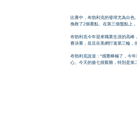
比賽中，布勃利克的發球尤為出色。2
挽救了2個賽點。在第三個盤點上
布勃利克今年迎來職業生涯的高峰
賽決賽，並且在美網打進第三輪，
布勃利克說道：“感覺棒極了，今
心。今天的搶七很艱難，特別是第