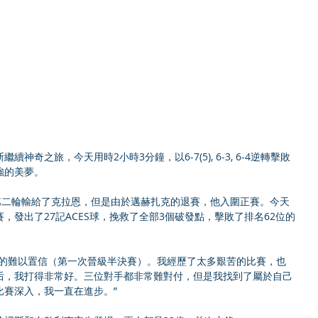
奇之旅，今天用時2小時3分鐘，以6-7(5), 6-3, 6-4逆轉擊敗
強的美夢。
第二輪輸給了克拉恩，但是由於邁赫扎克的退賽，他入圍正賽。今天
，發出了27記ACES球，挽救了全部3個破發點，擊敗了排名62位的
真的難以置信（第一次晉級半決賽）。我經歷了太多艱苦的比賽，也
后，我打得非常好。三位對手都非常難對付，但是我找到了屬於自己
比賽深入，我一直在進步。”