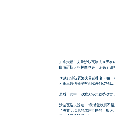
加拿大新生力量沙波瓦洛夫今天在成都公開賽
白俄羅斯人格拉西莫夫，確保了四
20歲的沙波瓦洛夫目前排名34位
和第三盤他都沒有面臨任何破發點
最后一局中，沙波瓦洛夫強勢收官，
沙波瓦洛夫說道：“我感覺狀態不
半決賽，場地的球速挺快的，很適