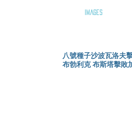
GOZAR
IMAGES
八號種子沙波瓦洛夫擊
布勃利克 布斯塔擊敗