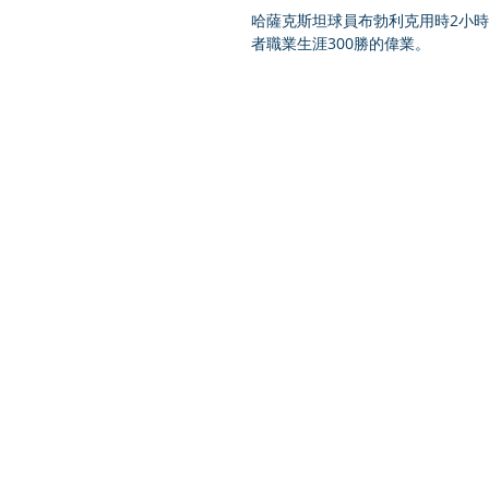
哈薩克斯坦球員布勃利克用時2小時31分
者職業生涯300勝的偉業。