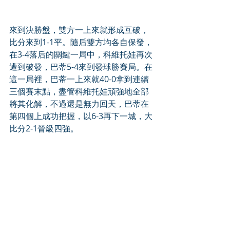
來到決勝盤，雙方一上來就形成互破，
比分來到1-1平。隨后雙方均各自保發，
在3-4落后的關鍵一局中，科維托娃再次
遭到破發，巴蒂5-4來到發球勝賽局。在
這一局裡，巴蒂一上來就40-0拿到連續
三個賽末點，盡管科維托娃頑強地全部
將其化解，不過還是無力回天，巴蒂在
第四個上成功把握，以6-3再下一城，大
比分2-1晉級四強。