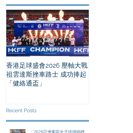
香港足球盛會2026 壓軸大戰
PPA亞洲職業
祖雲達斯挫車路士 成功捧起
1500 - 恒
「健絡通盃」
2026 香港將舉行亞洲首個大
滿貫賽事及 20
總獎金高達 11
Recent Posts
「2026亞洲東區女子排球錦標