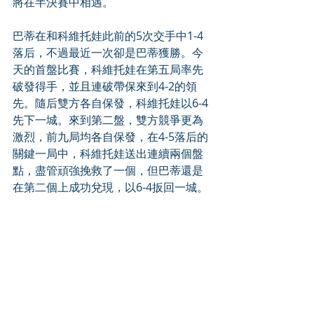
將在半決賽中相遇。
巴蒂在和科維托娃此前的5次交手中1-4
落后，不過最近一次卻是巴蒂獲勝。今
天的首盤比賽，科維托娃在第五局率先
破發得手，並且連破帶保來到4-2的領
先。隨后雙方各自保發，科維托娃以6-4
先下一城。來到第二盤，雙方競爭更為
激烈，前九局均各自保發，在4-5落后的
關鍵一局中，科維托娃送出連續兩個盤
點，盡管頑強挽救了一個，但巴蒂還是
在第二個上成功兌現，以6-4扳回一城。