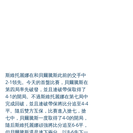
斯維托麗娜在和貝爾騰斯此前的交手中
2-1領先。今天的首盤比賽，貝爾騰斯在
第四局率先破發，並且連破帶保取得了
4-1的開局。不過斯維托麗娜在第七局中
完成回破，並且連破帶保將比分追至4-4
平。隨后雙方互保，比賽進入搶七，搶
七中，貝爾騰斯一度取得了4-0的開局，
隨后斯維托麗娜頑強將比分追至6-6平，
但貝爾騰斯還是連下兩分，以8-6先下一