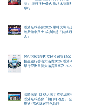
賽」 舉行拜神儀式 祈求比賽順利
舉行
香港足球盛會2026 壓軸大戰 祖雲
達斯挫車路士 成功捧起「健絡通
盃」
PPA亞洲職業匹克球巡迴賽1500 -
恒生銀行香港大滿貫2026 香港將
舉行亞洲首個大滿貫賽事及 2026
賽季最終戰 總獎金高達 110 萬美
元
國際米蘭 12 碼大戰力克曼城奪得
香港足球盛會「朝日啤酒盃」 全
場逾4萬名球迷狂熱歡呼