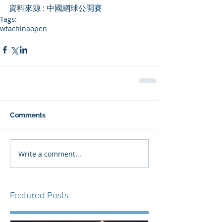
資料來源 : 中國網球公開賽
Tags:
wta
chinaopen
Comments
Write a comment...
Featured Posts