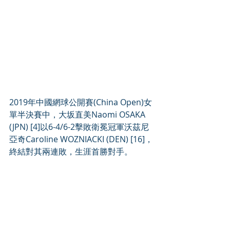
2019年中國網球公開賽(China Open)女
單半決賽中，大坂直美Naomi OSAKA 
(JPN) [4]以6-4/6-2擊敗衛冕冠軍沃茲尼
亞奇Caroline WOZNIACKI (DEN) [16]，
終結對其兩連敗，生涯首勝對手。