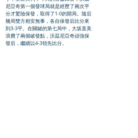
尼亞奇第一個發球局就是經歷了兩次平
分才驚險保發，取得了1-0的開局。隨后
幾局雙方相安無事，各自保發后比分來
到3-3平。在關鍵的第七局中，大坂直美
浪費了兩個破發點，沃茲尼亞奇頑強保
發后，繼續以4-3領先比分。