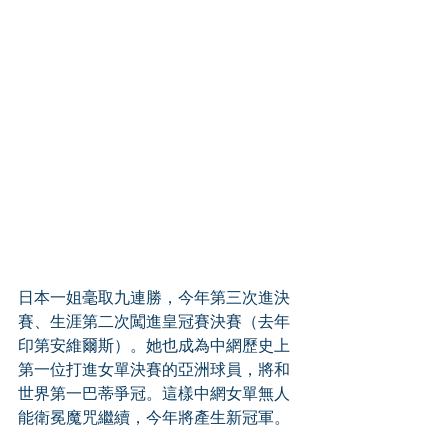
日本一姐毫取九連勝，今年第三次進決
賽、生涯第二次闖進皇冠賽決賽（去年
印第安維爾斯）。她也成為中網歷史上
第一位打進女單決賽的亞洲球員，將和
世界第一巴蒂爭冠。這樣中網女單無人
能衛冕魔咒繼續，今年將產生新冠軍。