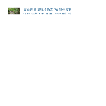
嘉道理農場暨植物園 70 週年夏日
活動 免費入園 展開一場喚醒記憶
探索自然與愛護土地的旅程
智利於世界欖球國家盃力克永不言
敗的中國香港十五人欖球代表隊
Archive
August 2026
(42)
42 posts
May 2026
(15)
15 posts
April 2026
(4)
4 posts
March 2026
(11)
11 posts
February 2026
(13)
13 posts
January 2026
(25)
25 posts
December 2025
(84)
84 posts