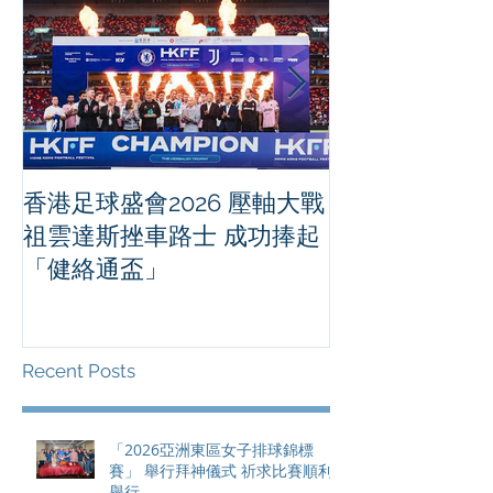
香港足球盛會2026 壓軸大戰
PPA亞洲職業
祖雲達斯挫車路士 成功捧起
1500 - 恒
「健絡通盃」
2026 香港將舉行亞洲首個大
滿貫賽事及 20
總獎金高達 11
Recent Posts
「2026亞洲東區女子排球錦標
賽」 舉行拜神儀式 祈求比賽順利
舉行