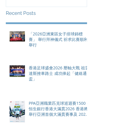
總獎金高達 11
Recent Posts
「2026亞洲東區女子排球錦標
賽」 舉行拜神儀式 祈求比賽順利
舉行
香港足球盛會2026 壓軸大戰 祖雲
達斯挫車路士 成功捧起「健絡通
盃」
PPA亞洲職業匹克球巡迴賽1500 -
恒生銀行香港大滿貫2026 香港將
舉行亞洲首個大滿貫賽事及 2026
賽季最終戰 總獎金高達 110 萬美
元