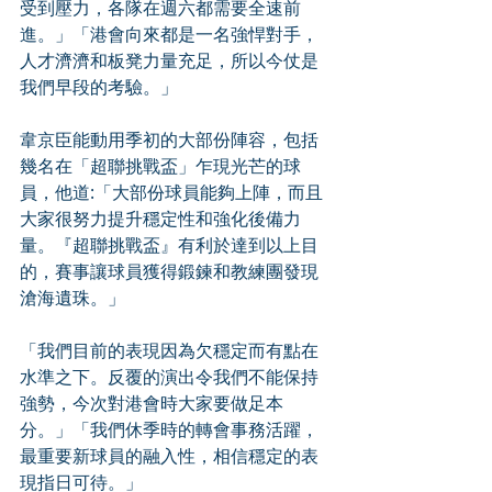
受到壓力，各隊在週六都需要全速前
進。」「港會向來都是一名強悍對手，
人才濟濟和板凳力量充足，所以今仗是
我們早段的考驗。」
韋京臣能動用季初的大部份陣容，包括
幾名在「超聯挑戰盃」乍現光芒的球
員，他道:「大部份球員能夠上陣，而且
大家很努力提升穩定性和強化後備力
量。『超聯挑戰盃』有利於達到以上目
的，賽事讓球員獲得鍛鍊和教練團發現
滄海遺珠。」
「我們目前的表現因為欠穩定而有點在
水準之下。反覆的演出令我們不能保持
強勢，今次對港會時大家要做足本
分。」「我們休季時的轉會事務活躍，
最重要新球員的融入性，相信穩定的表
現指日可待。」