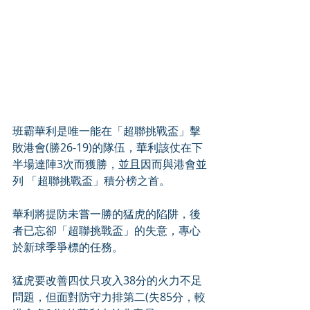
班霸華利是唯一能在「超聯挑戰盃」擊
敗港會(勝26-19)的隊伍，華利該仗在下
半場達陣3次而獲勝，並且因而與港會並
列 「超聯挑戰盃」積分榜之首。
華利將提防未嘗一勝的猛虎的陷阱，後
者已忘卻「超聯挑戰盃」的失意，專心
於新球季爭標的任務。
猛虎要改善四仗只攻入38分的火力不足
問題，但面對防守力排第二(失85分，較