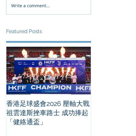
Write a comment...
Featured Posts
香港足球盛會2026 壓軸大戰
PPA亞洲職業
祖雲達斯挫車路士 成功捧起
1500 - 恒
「健絡通盃」
2026 香港將舉行亞洲首個大
滿貫賽事及 20