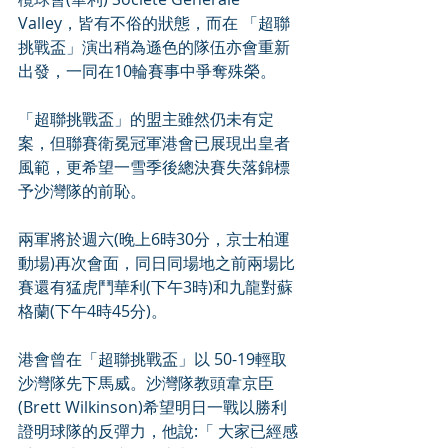
Valley，皆有不俗的狀態，而在 「超聯
挑戰盃」演出稍為遜色的隊伍亦會重新
出發，一同在10輪賽事中爭奪殊榮。
「超聯挑戰盃」的盟主雖然仍未有定
案，但聯賽衛冕冠軍港會已展現出皇者
風範，更希望一雪季後總決賽失落錦標
予沙灣隊的前恥。
兩軍將於週六(晚上6時30分，京士柏運
動場)再次會面，同日同場地之前兩場比
賽還有猛虎鬥華利(下午3時)和九龍對蘇
格蘭(下午4時45分)。
港會曾在「超聯挑戰盃」以 50-19輕取
沙灣隊先下馬威。沙灣隊教頭韋京臣
(Brett Wilkinson)希望明日一戰以勝利
證明球隊的反彈力，他說:「 大家已經感