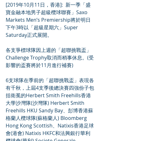
[2019年10月11日，香港]:  新一季「盛
寶金融本地男子超級欖球聯賽」Saxo 
Markets Men’s Premiership將於明日
下午3時以「超級星期六」Super 
Saturday正式展開。
各支爭標球隊因上週的「超聯挑戰盃」
Challenge Trophy取消而稍事休息。(受
影響的盃賽將於11月進行補賽)
6支球隊在季前的「超聯挑戰盃」表現各
有千秋，上屆4支季後總決賽四強份子包
括衛冕的Herbert Smith Freehills香港
大學沙灣隊(沙灣隊) Herbert Smith 
Freehills HKU Sandy Bay、彭博香港蘇
格蘭人欖球隊(蘇格蘭人) Bloomberg 
Hong Kong Scottish、Natixis香港足球
會(港會) Natixis HKFC和法興銀行華利
欖球會(華利) Societe Generale 