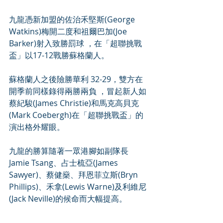
九龍憑新加盟的佐治禾堅斯(George 
Watkins)梅開二度和祖爾巴加(Joe 
Barker)射入致勝罰球 ，在「超聯挑戰
盃」以17-12戰勝蘇格蘭人。
蘇格蘭人之後險勝華利 32-29，雙方在
開季前同樣錄得兩勝兩負 ，冒起新人如
蔡紀駿(James Christie)和馬克高貝克
(Mark Coebergh)在「超聯挑戰盃」的
演出格外耀眼。
九龍的勝算隨著一眾港腳如副隊長
Jamie Tsang、占士梳亞(James 
Sawyer)、蔡健燊、拜恩菲立斯(Bryn 
Phillips)、禾拿(Lewis Warne)及利維尼
(Jack Neville)的候命而大幅提高。