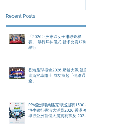
總獎金高達 11
Recent Posts
「2026亞洲東區女子排球錦標
賽」 舉行拜神儀式 祈求比賽順利
舉行
香港足球盛會2026 壓軸大戰 祖雲
達斯挫車路士 成功捧起「健絡通
盃」
PPA亞洲職業匹克球巡迴賽1500 -
恒生銀行香港大滿貫2026 香港將
舉行亞洲首個大滿貫賽事及 2026
賽季最終戰 總獎金高達 110 萬美
元