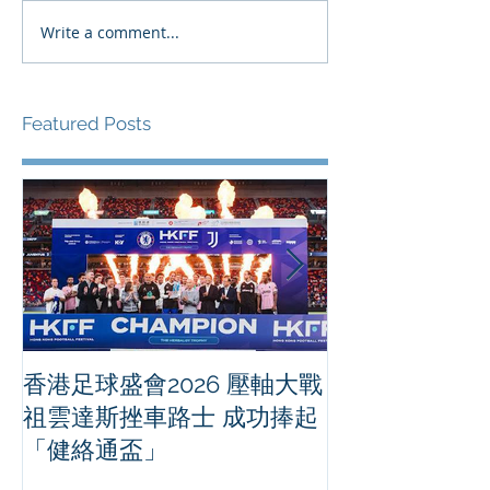
Write a comment...
Featured Posts
香港足球盛會2026 壓軸大戰
PPA亞洲職業
祖雲達斯挫車路士 成功捧起
1500 - 恒
「健絡通盃」
2026 香港將舉行亞洲首個大
滿貫賽事及 20