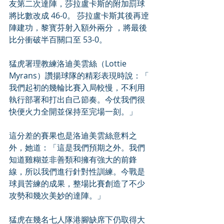
友第二次達陣，莎拉盧卡斯的附加罰球
將比數改成 46-0。 莎拉盧卡斯其後再逹
陣建功，黎寳芬射入額外兩分 ，將最後
比分衝破半百關口至 53-0。
猛虎署理教練洛迪美雲絲（Lottie 
Myrans）讚揚球隊的精彩表現時說：「 
我們起初的幾輪比賽入局較慢，不利用
執行部署和打出自己節奏。今仗我們很
快便火力全開並保持至完場一刻。」
這分差的賽果也是洛迪美雲絲意料之
外，她道：「這是我們預期之外。我們
知道雞糊並非善類和擁有強大的前鋒
線，所以我們進行針對性訓練。今戰是
球員苦練的成果，整場比賽創造了不少
攻勢和幾次美妙的達陣。」
猛虎在幾名七人隊港腳缺席下仍取得大