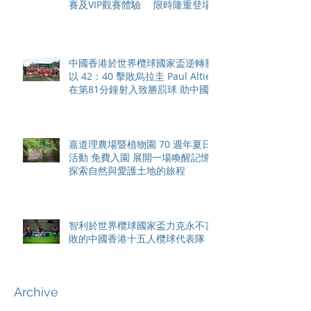
賽及VIP觀賽體驗 限時隆重登場
中國香港於世界欖球國家盃逆轉勝
以 42：40 擊敗烏拉圭 Paul Altier
在第81分鐘射入致勝罰球 助中國
香港隊在國家盃中取得首勝
嘉道理農場暨植物園 70 週年夏日
活動 免費入園 展開一場喚醒記憶
探索自然與愛護土地的旅程
智利於世界欖球國家盃力克永不言
敗的中國香港十五人欖球代表隊
Archive