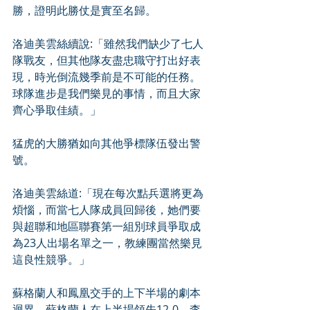
勝，證明此勝仗是實至名歸。
洛迪美雲絲續說:「雖然我們缺少了七人
隊戰友，但其他隊友盡忠職守打出好表
現，時光倒流幾季前是不可能的任務。
球隊進步是我們樂見的事情，而且大家
齊心爭取佳績。」
猛虎的大勝猶如向其他爭標隊伍發出警
號。
洛迪美雲絲道:「現在每次點兵選將更為
煩惱，而當七人隊成員回歸後，她們要
與超聯和地區聯賽第一組別球員爭取成
為23人出場名單之一，教練團當然樂見
這良性競爭。」
蘇格蘭人和鳳凰交手的上下半場的劇本
迴異，蘇格蘭人在上半場領先12-0，李