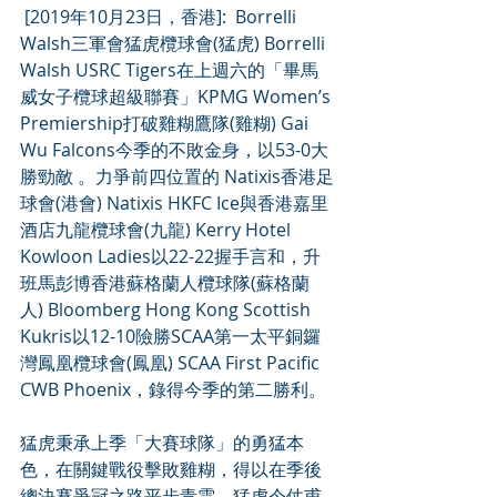
 [2019年10月23日，香港]:  Borrelli 
Walsh三軍會猛虎欖球會(猛虎) Borrelli 
Walsh USRC Tigers在上週六的「畢馬
威女子欖球超級聯賽」KPMG Women’s 
Premiership打破雞糊鷹隊(雞糊) Gai 
Wu Falcons今季的不敗金身，以53-0大
勝勁敵 。力爭前四位置的 Natixis香港足
球會(港會) Natixis HKFC Ice與香港嘉里
酒店九龍欖球會(九龍) Kerry Hotel 
Kowloon Ladies以22-22握手言和，升
班馬彭博香港蘇格蘭人欖球隊(蘇格蘭
人) Bloomberg Hong Kong Scottish 
Kukris以12-10險勝SCAA第一太平銅鑼
灣鳳凰欖球會(鳳凰) SCAA First Pacific 
CWB Phoenix，錄得今季的第二勝利。
猛虎秉承上季「大賽球隊」的勇猛本
色，在關鍵戰役擊敗雞糊，得以在季後
總決賽爭冠之路平步青雲。猛虎今仗甫