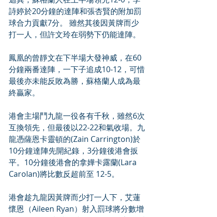
詩婷於20分鐘的達陣和張杏賢的附加罰
球合力貢獻7分。 雖然其後因黃牌而少
打一人，但許文玲在弱勢下仍能達陣。
鳳凰的曾靜文在下半場大發神威，在60
分鐘兩番達陣，一下子追成10-12，可惜
最後亦未能反敗為勝，蘇格蘭人成為最
終贏家。
港會主場鬥九龍一役各有千秋，雖然6次
互換領先，但最後以22-22和氣收場。九
龍憑薩恩卡靈頓的(Zain Carrington)於
10分鐘達陣先開紀錄，3分鐘後港會扳
平。10分鐘後港會的拿嬅卡露蘭(Lara 
Carolan)將比數反超前至 12-5。
港會趁九龍因黃牌而少打一人下，艾蓮
懷恩（Aileen Ryan）射入罰球將分數增