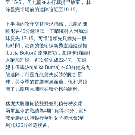
至 15-5 。但九龍並未打算提早放棄， 林
淥盈完半場前的達陣追近至10-15。
下半場的攻守交替情況持續，九龍的陳
䁱彤在49分鐘達陣，王晴曦射入附加罰
球反先 17-15。可惜這領先只維持一段
短時間，港會的後衛線新秀盧絲婭保頓
(Lucia Bolton) 達陣建功，拿嬅卡露蘭射
入附加罰球，再次領先成22-17。 安婥
妮卡保馬(Anjalika Buma) 在63分鐘為九
龍達陣，可是九龍射失反勝的附加罰
球，與今季的首勝擦身而過，但和局拉
開了九龍與大埔龍在積分榜的距離。
猛虎大勝雞糊後雙雙並列積分榜次席，
兩軍至今的戰績為4勝1負得20分，而5
戰全勝的法興銀行華利女子欖球會(華
利) 以25分雄霸榜首。