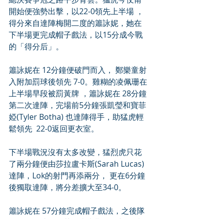
開始便強勢出擊，以22-0領先上半場 ， 
得分來自達陣梅開二度的簫詠妮，她在
下半場更完成帽子戲法，以15分成今戰
的「得分后」。 
簫詠妮在 12分鐘便破門而入， 鄭樂童射
入附加罰球後領先 7-0。雞糊的凌佩珊在
上半場早段被罰黃牌 ，簫詠妮在 28分鐘
第二次達陣，完場前5分鐘張凱瑩和寶菲
婭(Tyler Botha) 也達陣得手，助猛虎輕
鬆領先  22-0返回更衣室。
下半場戰況沒有太多改變，猛烈虎只花
了兩分鐘便由莎拉盧卡斯(Sarah Lucas)
達陣，Lok的射門再添兩分， 更在6分鐘
後獨取達陣，將分差擴大至34-0。
簫詠妮在 57分鐘完成帽子戲法，之後隊