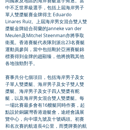
同國家及地區的海岸賽艇選手角逐。當
中不乏世界級選手，包括上屆海岸男子
單人雙槳艇賽金牌得主 Eduardo 
Linares Ruiz。上屆海岸男女混合雙人雙
槳艇金牌組合荷蘭的Janneke van der 
Meulen及Mitchel Steenman亦將爭取
衛冕。香港賽艇代表隊則派出23名賽艇
運動員參與，當中包括剛於亞洲賽艇錦
標賽得到金牌的趙顯臻，他將挑戰其他
各地強勁對手。
賽事共分七個項目，包括海岸男子及女
子單人雙槳艇、海岸男子及女子雙人雙
槳艇、海岸男子及女子四人雙槳有舵
艇，以及海岸男女混合雙人雙槳艇。每
一場比賽最多會有16艘艇同時作賽，起
點設於銅鑼灣香港遊艇會，途經會議展
覽中心，向中環九號及十號碼頭。初賽
和名次賽的航道長4公里，而獎牌賽的航