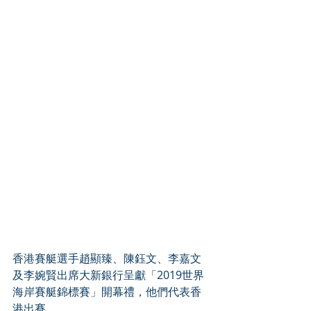
香港賽艇選手趙顯臻、陳鈺文、李嘉文
及李婉賢出席大新銀行呈獻「2019世界
海岸賽艇錦標賽」開幕禮，他們代表香
港出賽。