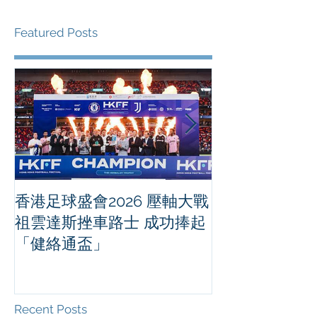
Featured Posts
香港足球盛會2026 壓軸大戰
PPA亞洲職業
祖雲達斯挫車路士 成功捧起
1500 - 恒
「健絡通盃」
2026 香港將舉行亞洲首個大
滿貫賽事及 20
總獎金高達 11
Recent Posts