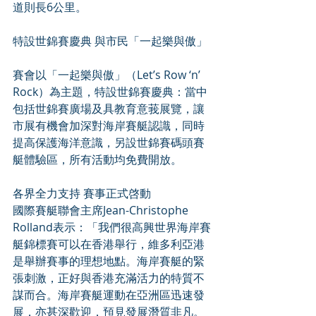
道則長6公里。
特設世錦賽慶典 與市民「一起樂與傲」
賽會以「一起樂與傲」（Let’s Row ‘n’ 
Rock）為主題，特設世錦賽慶典：當中
包括世錦賽廣場及具教育意莪展覽，讓
市展有機會加深對海岸賽艇認識，同時
提高保護海洋意識，另設世錦賽碼頭賽
艇體驗區，所有活動均免費開放。
各界全力支持 賽事正式啓動
國際賽艇聯會主席Jean-Christophe 
Rolland表示：「我們很高興世界海岸賽
艇錦標賽可以在香港舉行，維多利亞港
是舉辦賽事的理想地點。海岸賽艇的緊
張刺激，正好與香港充滿活力的特質不
謀而合。海岸賽艇運動在亞洲區迅速發
展，亦甚深歡迎，預見發展潛質非凡。