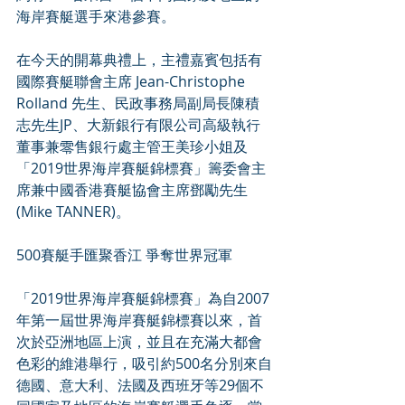
海岸賽艇選手來港參賽。
在今天的開幕典禮上，主禮嘉賓包括有
國際賽艇聯會主席 Jean-Christophe 
Rolland 先生、民政事務局副局長陳積
志先生JP、大新銀行有限公司高級執行
董事兼零售銀行處主管王美珍小姐及
「2019世界海岸賽艇錦標賽」籌委會主
席兼中國香港賽艇協會主席鄧勵先生 
(Mike TANNER)。
500賽艇手匯聚香江 爭奪世界冠軍
「2019世界海岸賽艇錦標賽」為自2007
年第一屆世界海岸賽艇錦標賽以來，首
次於亞洲地區上演，並且在充滿大都會
色彩的維港舉行，吸引約500名分別來自
德國、意大利、法國及西班牙等29個不