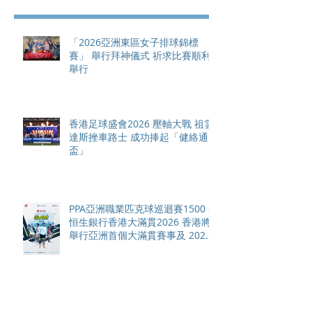
「2026亞洲東區女子排球錦標
賽」 舉行拜神儀式 祈求比賽順利
舉行
香港足球盛會2026 壓軸大戰 祖雲
達斯挫車路士 成功捧起「健絡通
盃」
PPA亞洲職業匹克球巡迴賽1500 -
恒生銀行香港大滿貫2026 香港將
舉行亞洲首個大滿貫賽事及 2026
賽季最終戰 總獎金高達 110 萬美
元