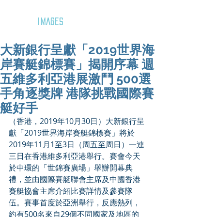
GOZAR
IMAGES
大新銀行呈獻「2019世界海
岸賽艇錦標賽」揭開序幕 週
五維多利亞港展激鬥 500選
手角逐獎牌 港隊挑戰國際賽
艇好手
（香港，2019年10月30日）大新銀行呈
獻「2019世界海岸賽艇錦標賽」將於
2019年11月1至3日（周五至周日）一連
三日在香港維多利亞港舉行。賽會今天
於中環的「世錦賽廣場」舉辦開幕典
禮，並由國際賽艇聯會主席及中國香港
賽艇協會主席介紹比賽詳情及參賽隊
伍。賽事首度於亞洲舉行，反應熱列，
約有500名來自29個不同國家及地區的