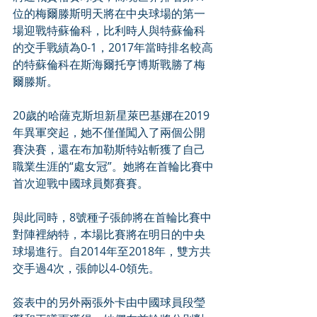
位的梅爾滕斯明天將在中央球場的第一
場迎戰特蘇倫科，比利時人與特蘇倫科
的交手戰績為0-1，2017年當時排名較高
的特蘇倫科在斯海爾托亨博斯戰勝了梅
爾滕斯。
20歲的哈薩克斯坦新星萊巴基娜在2019
年異軍突起，她不僅僅闖入了兩個公開
賽決賽，還在布加勒斯特站斬獲了自己
職業生涯的“處女冠”。她將在首輪比賽中
首次迎戰中國球員鄭賽賽。
與此同時，8號種子張帥將在首輪比賽中
對陣裡納特，本場比賽將在明日的中央
球場進行。自2014年至2018年，雙方共
交手過4次，張帥以4-0領先。
簽表中的另外兩張外卡由中國球員段瑩