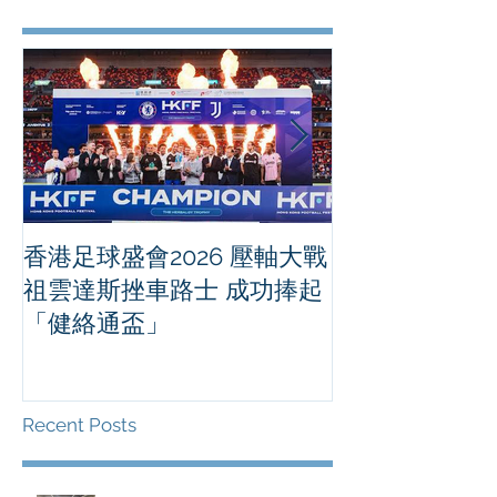
香港足球盛會2026 壓軸大戰
PPA亞洲職業
祖雲達斯挫車路士 成功捧起
1500 - 恒
「健絡通盃」
2026 香港將舉行亞洲首個大
滿貫賽事及 20
總獎金高達 11
Recent Posts