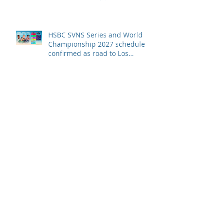
HSBC SVNS Series and World
Championship 2027 schedule
confirmed as road to Los
Angeles 2028 gathers pace
WXV Global Series Challenger
2026 match schedule
confirmed
全情投入「2026澳娛綜合澳門高
爾夫球公開賽」 職業—業餘配對
賽及VIP觀賽體驗 限時隆重登場
中國香港於世界欖球國家盃逆轉勝
以 42：40 擊敗烏拉圭 Paul Altier