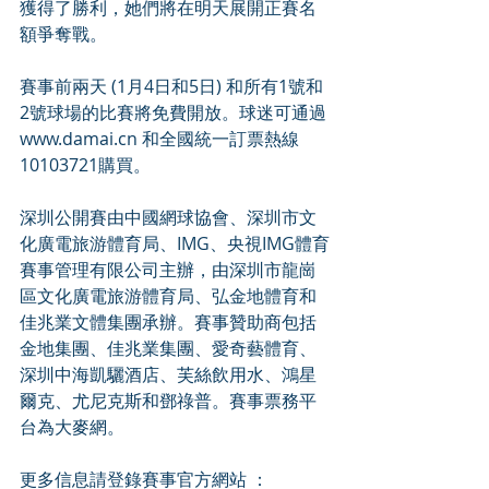
獲得了勝利，她們將在明天展開正賽名
額爭奪戰。
賽事前兩天 (1月4日和5日) 和所有1號和
2號球場的比賽將免費開放。球迷可通過
www.damai.cn 和全國統一訂票熱線
10103721購買。
深圳公開賽由中國網球協會、深圳市文
化廣電旅游體育局、IMG、央視IMG體育
賽事管理有限公司主辦，由深圳市龍崗
區文化廣電旅游體育局、弘金地體育和
佳兆業文體集團承辦。賽事贊助商包括
金地集團、佳兆業集團、愛奇藝體育、
深圳中海凱驪酒店、芙絲飲用水、鴻星
爾克、尤尼克斯和鄧祿普。賽事票務平
台為大麥網。
更多信息請登錄賽事官方網站 ：