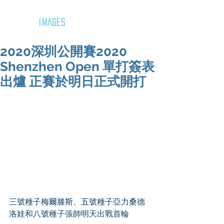
GOZAR
IMAGES
2020深圳公開賽2020
Shenzhen Open 單打簽表
出爐 正賽於明日正式開打
三號種子梅爾滕斯、五號種子亞力桑德
洛娃和八號種子張帥明天出戰首輪