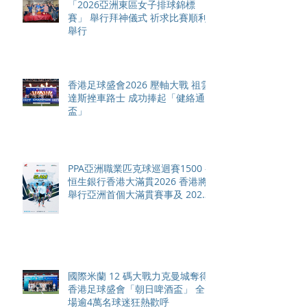
「2026亞洲東區女子排球錦標
賽」 舉行拜神儀式 祈求比賽順利
舉行
香港足球盛會2026 壓軸大戰 祖雲
達斯挫車路士 成功捧起「健絡通
盃」
PPA亞洲職業匹克球巡迴賽1500 -
恒生銀行香港大滿貫2026 香港將
舉行亞洲首個大滿貫賽事及 2026
賽季最終戰 總獎金高達 110 萬美
元
國際米蘭 12 碼大戰力克曼城奪得
香港足球盛會「朝日啤酒盃」 全
場逾4萬名球迷狂熱歡呼