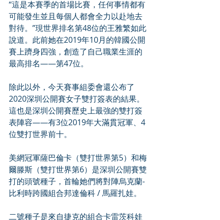
“這是本賽季的首場比賽，任何事情都有
可能發生並且每個人都會全力以赴地去
對待。”現世界排名第48位的王雅繁如此
說道。此前她在2019年10月的韓國公開
賽上躋身四強，創造了自己職業生涯的
最高排名——第47位。
除此以外，今天賽事組委會還公布了
2020深圳公開賽女子雙打簽表的結果。
這也是深圳公開賽歷史上最強的雙打簽
表陣容——有3位2019年大滿貫冠軍、4
位雙打世界前十。
美網冠軍薩巴倫卡（雙打世界第5）和梅
爾滕斯（雙打世界第6）是深圳公開賽雙
打的頭號種子，首輪她們將對陣烏克蘭-
比利時跨國組合邦達倫科 / 馬羅扎娃。
二號種子是來自捷克的組合卡雷茨科娃 