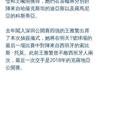
瑩和王曦雨獲得，她們在首輪將分別對
陣來自哈薩克斯坦的迪亞斯以及羅馬尼
亞的科斯蒂亞。
去年闖入深圳公開賽四強的王雅繁出席
了本次抽簽儀式，她將在明天1號球場的
最后一場比賽中對陣來自西班牙的索比
斯 · 托莫。此前王雅繁曾不敵西班牙人兩
次，最近一次交手是2018年的克羅地亞
公開賽。