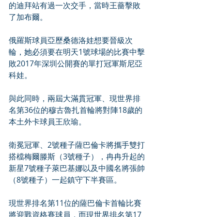
的迪拜站有過一次交手，當時王薔擊敗
了加布爾。
俄羅斯球員亞歷桑德洛娃想要晉級次
輪，她必須要在明天1號球場的比賽中擊
敗2017年深圳公開賽的單打冠軍斯尼亞
科娃。
與此同時，兩屆大滿貫冠軍、現世界排
名第36位的穆古魯扎首輪將對陣18歲的
本土外卡球員王欣瑜。
衛冕冠軍、2號種子薩巴倫卡將攜手雙打
搭檔梅爾滕斯（3號種子），冉冉升起的
新星7號種子萊巴基娜以及中國名將張帥
（8號種子）一起鎮守下半賽區。
現世界排名第11位的薩巴倫卡首輪比賽
將迎戰資格賽球員，而現世界排名第17