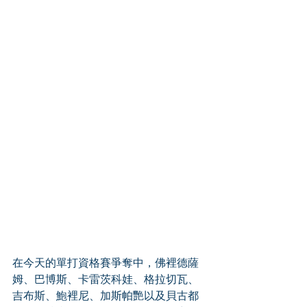
在今天的單打資格賽爭奪中，佛裡德薩
姆、巴博斯、卡雷茨科娃、格拉切瓦、
吉布斯、鮑裡尼、加斯帕艷以及貝古都