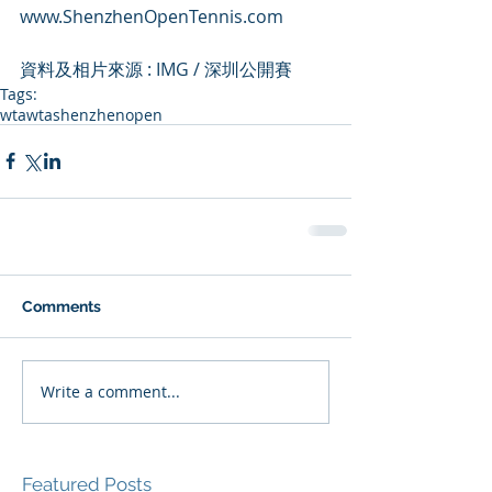
www.ShenzhenOpenTennis.com
資料及相片來源 : IMG / 深圳公開賽
Tags:
wta
wtashenzhenopen
Comments
Write a comment...
Featured Posts