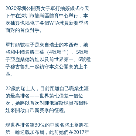
2020深圳公開賽女子單打抽簽儀式今天
下午在深圳市龍崗區體育中心舉行，本
次抽簽也揭曉了各個WTA球員新賽季將
面對的首位對手。
單打頭號種子是來自瑞士的本西奇，她
將和中國名將王薔（4號種子）、5號種
子亞歷桑德洛娃以及前世界第一、6號種
子穆古魯扎一起鎮守本次公開賽的上半
區。
22歲的瑞士人，目前距離自己職業生涯
的最高排名——世界第七僅差一個位
次，她將以首次對陣俄羅斯球員布爾科
娃來開啟自己新賽季的征程。
現世界排名第30位的中國名將王薔將在
第一輪迎戰加布爾，此前她們在2017年