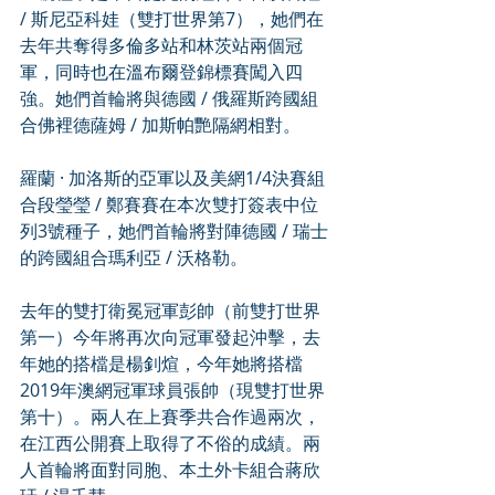
/ 斯尼亞科娃（雙打世界第7），她們在
去年共奪得多倫多站和林茨站兩個冠
軍，同時也在溫布爾登錦標賽闖入四
強。她們首輪將與德國 / 俄羅斯跨國組
合佛裡德薩姆 / 加斯帕艷隔網相對。
羅蘭 · 加洛斯的亞軍以及美網1/4決賽組
合段瑩瑩 / 鄭賽賽在本次雙打簽表中位
列3號種子，她們首輪將對陣德國 / 瑞士
的跨國組合瑪利亞 / 沃格勒。
去年的雙打衛冕冠軍彭帥（前雙打世界
第一）今年將再次向冠軍發起沖擊，去
年她的搭檔是楊釗煊，今年她將搭檔
2019年澳網冠軍球員張帥（現雙打世界
第十）。兩人在上賽季共合作過兩次，
在江西公開賽上取得了不俗的成績。兩
人首輪將面對同胞、本土外卡組合蔣欣