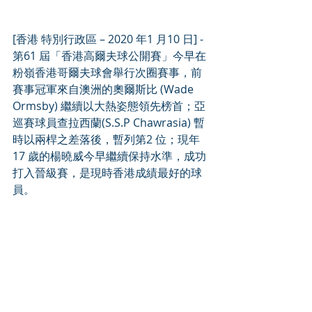
[香港 特別行政區 – 2020 年1 月10 日] - 
第61 屆「香港高爾夫球公開賽」今早在
粉嶺香港哥爾夫球會舉行次圈賽事，前
賽事冠軍來自澳洲的奧爾斯比 (Wade 
Ormsby) 繼續以大熱姿態領先榜首；亞
巡賽球員查拉西蘭(S.S.P Chawrasia) 暫
時以兩桿之差落後，暫列第2 位；現年
17 歲的楊曉威今早繼續保持水準，成功
打入晉級賽，是現時香港成績最好的球
員。