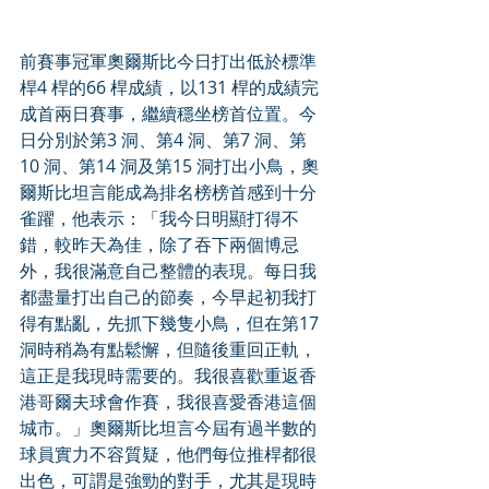
前賽事冠軍奧爾斯比今日打出低於標準
桿4 桿的66 桿成績，以131 桿的成績完
成首兩日賽事，繼續穩坐榜首位置。今
日分別於第3 洞、第4 洞、第7 洞、第
10 洞、第14 洞及第15 洞打出小鳥，奧
爾斯比坦言能成為排名榜榜首感到十分
雀躍，他表示：「我今日明顯打得不
錯，較昨天為佳，除了吞下兩個博忌
外，我很滿意自己整體的表現。每日我
都盡量打出自己的節奏，今早起初我打
得有點亂，先抓下幾隻小鳥，但在第17 
洞時稍為有點鬆懈，但隨後重回正軌，
這正是我現時需要的。我很喜歡重返香
港哥爾夫球會作賽，我很喜愛香港這個
城市。」奧爾斯比坦言今屆有過半數的
球員實力不容質疑，他們每位推桿都很
出色，可謂是強勁的對手，尤其是現時