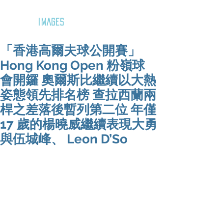
GOZAR
IMAGES
「香港高爾夫球公開賽」
Hong Kong Open 粉嶺球
會開鑼 奧爾斯比繼續以大熱
姿態領先排名榜 查拉西蘭兩
桿之差落後暫列第二位 年僅
17 歲的楊曉威繼續表現大勇
與伍城峰、 Leon D’So