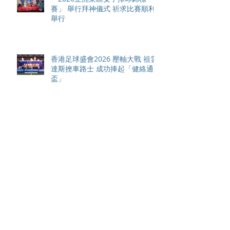
賽」 舉行拜神儀式 祈求比賽順利
舉行
香港足球盛會2026 壓軸大戰 祖雲
達斯挫車路士 成功捧起「健絡通
盃」
PPA亞洲職業匹克球巡迴賽1500 -
恒生銀行香港大滿貫2026 香港將
舉行亞洲首個大滿貫賽事及 2026
賽季最終戰 總獎金高達 110 萬美
元
國際米蘭 12 碼大戰力克曼城奪得
香港足球盛會「朝日啤酒盃」 全
場逾4萬名球迷狂熱歡呼