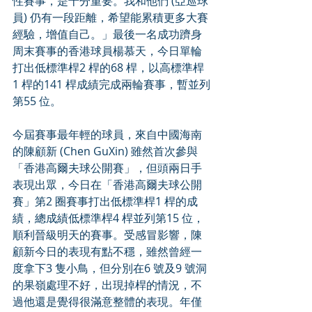
性賽事，是十分重要。我和他們 (亞巡球
員) 仍有一段距離，希望能累積更多大賽
經驗，增值自己。」最後一名成功躋身
周末賽事的香港球員楊慕天，今日單輪
打出低標準桿2 桿的68 桿，以高標準桿
1 桿的141 桿成績完成兩輪賽事，暫並列
第55 位。
今屆賽事最年輕的球員，來自中國海南
的陳顧新 (Chen GuXin) 雖然首次參與
「香港高爾夫球公開賽」，但頭兩日手
表現出眾，今日在「香港高爾夫球公開
賽」第2 圈賽事打出低標準桿1 桿的成
績，總成績低標準桿4 桿並列第15 位，
順利晉級明天的賽事。受感冒影響，陳
顧新今日的表現有點不穩，雖然曾經一
度拿下3 隻小鳥，但分別在6 號及9 號洞
的果嶺處理不好，出現掉桿的情況，不
過他還是覺得很滿意整體的表現。年僅