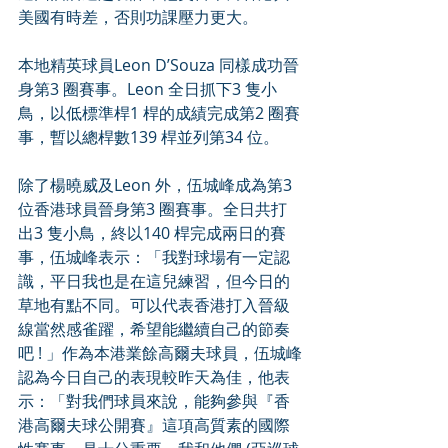
美國有時差，否則功課壓力更大。
本地精英球員Leon D’Souza 同樣成功晉
身第3 圈賽事。Leon 全日抓下3 隻小
鳥，以低標準桿1 桿的成績完成第2 圈賽
事，暫以總桿數139 桿並列第34 位。
除了楊曉威及Leon 外，伍城峰成為第3 
位香港球員晉身第3 圈賽事。全日共打
出3 隻小鳥，終以140 桿完成兩日的賽
事，伍城峰表示：「我對球場有一定認
識，平日我也是在這兒練習，但今日的
草地有點不同。可以代表香港打入晉級
線當然感雀躍，希望能繼續自己的節奏
吧 ! 」作為本港業餘高爾夫球員，伍城峰
認為今日自己的表現較昨天為佳，他表
示：「對我們球員來說，能夠參與『香
港高爾夫球公開賽』這項高質素的國際