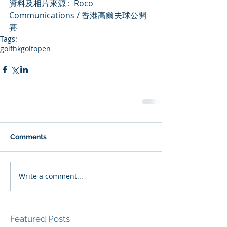
資料及相片來源 :  Roco 
Communications / 香港高爾夫球公開
賽
Tags:
golf
hkgolfopen
Comments
Write a comment...
Featured Posts