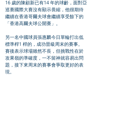
16 歲的陳顧新已有14 年的球齡，面對亞
巡賽國際大賽沒有顯示畏縮，他很期待
繼續在香港哥爾夫球會繼續享受餘下的
「香港高爾夫球公開賽」。
另一名中國球員張惠麟今日單輪打出低
標準桿1 桿的，成功晉級周末的賽事。
賽後表示球場雖然不長，但挑戰性在於
攻果嶺的準確度，一不留神就容易出問
題，接下來周末的賽事會爭取更好的表
現。