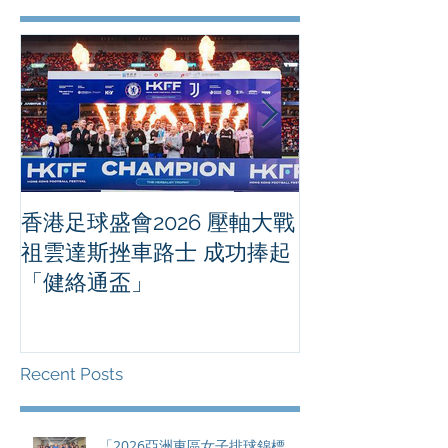
香港足球盛會2026 壓軸大戰
PPA亞洲職業
祖雲達斯挫車路士 成功捧起
1500 - 恒
「健絡通盃」
2026 香港將舉行亞洲首個大
滿貫賽事及 20
總獎金高達 11
Recent Posts
「2026亞洲東區女子排球錦標