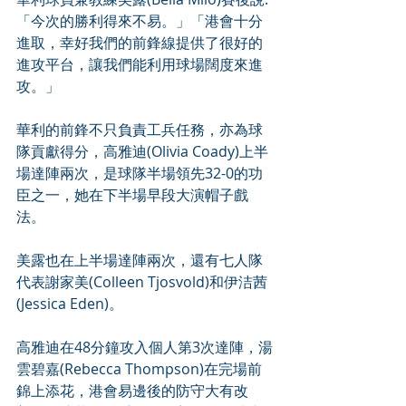
「今次的勝利得來不易。」「港會十分
進取，幸好我們的前鋒線提供了很好的
進攻平台，讓我們能利用球場闊度來進
攻。」
華利的前鋒不只負責工兵任務，亦為球
隊貢獻得分，高雅迪(Olivia Coady)上半
場達陣兩次，是球隊半場領先32-0的功
臣之一，她在下半場早段大演帽子戲
法。
美露也在上半場達陣兩次，還有七人隊
代表謝家美(Colleen Tjosvold)和伊洁茜
(Jessica Eden)。
高雅迪在48分鐘攻入個人第3次達陣，湯
雲碧嘉(Rebecca Thompson)在完場前
錦上添花，港會易邊後的防守大有改