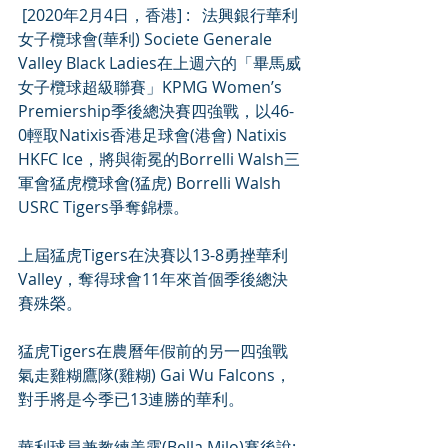
 [2020年2月4日，香港] :   法興銀行華利
女子欖球會(華利) Societe Generale 
Valley Black Ladies在上週六的「畢馬威
女子欖球超級聯賽」KPMG Women’s 
Premiership季後總決賽四強戰，以46-
0輕取Natixis香港足球會(港會) Natixis 
HKFC Ice，將與衛冕的Borrelli Walsh三
軍會猛虎欖球會(猛虎) Borrelli Walsh 
USRC Tigers爭奪錦標。
上屆猛虎Tigers在決賽以13-8勇挫華利 
Valley，奪得球會11年來首個季後總決
賽殊榮。
猛虎Tigers在農曆年假前的另一四強戰
氣走雞糊鷹隊(雞糊) Gai Wu Falcons，
對手將是今季已13連勝的華利。
華利球員兼教練美露(Bella Milo)賽後說: