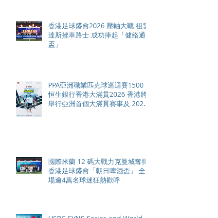
香港足球盛會2026 壓軸大戰 祖雲
達斯挫車路士 成功捧起「健絡通
盃」
PPA亞洲職業匹克球巡迴賽1500 -
恒生銀行香港大滿貫2026 香港將
舉行亞洲首個大滿貫賽事及 2026
賽季最終戰 總獎金高達 110 萬美
元
國際米蘭 12 碼大戰力克曼城奪得
香港足球盛會「朝日啤酒盃」 全
場逾4萬名球迷狂熱歡呼