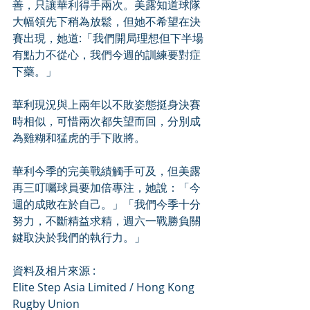
善，只讓華利得手兩次。美露知道球隊
大幅領先下稍為放鬆，但她不希望在決
賽出現，她道:「我們開局理想但下半場
有點力不從心，我們今週的訓練要對症
下藥。」
華利現況與上兩年以不敗姿態挺身決賽
時相似，可惜兩次都失望而回，分別成
為雞糊和猛虎的手下敗將。
華利今季的完美戰績觸手可及，但美露
再三叮囑球員要加倍專注，她說：「今
週的成敗在於自己。」「我們今季十分
努力，不斷精益求精，週六一戰勝負關
鍵取決於我們的執行力。」
資料及相片來源 : 
Elite Step Asia Limited / Hong Kong 
Rugby Union