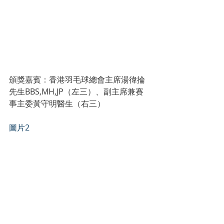
頒獎嘉賓：香港羽毛球總會主席湯徫掄
先生BBS,MH,JP（左三）、副主席兼賽
事主委黃守明醫生（右三）
圖片2