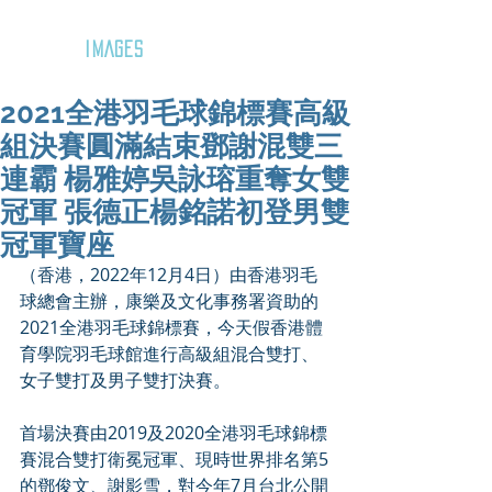
GOZAR
IMAGES
2021全港羽毛球錦標賽高級
組決賽圓滿結束鄧謝混雙三
連霸 楊雅婷吳詠瑢重奪女雙
冠軍 張德正楊銘諾初登男雙
冠軍寶座
（香港，2022年12月4日）由香港羽毛
球總會主辦，康樂及文化事務署資助的
2021全港羽毛球錦標賽，今天假
香港體
育學院羽毛球館進行高級組混合雙打、
女子雙打及男子雙打決賽。
首場決賽由2019及2020全港羽毛球錦標
賽混合雙打衛冕冠軍、現時世界排名第5
的鄧俊文、謝影雪，對今年7月台北公開