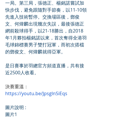
一局。第三局，張德正、楊銘諾嘗試加
快步伐，避免跟隨對手節奏，以11-10領
先進入技術暫停。交換場區後，鄧俊
文、何煒麟出現幾次失誤，最後張德正
網前殺球得手，以21-18勝出，自2018
年1月夥拍楊銘諾以來，首次奪得全港羽
毛球錦標賽男子雙打冠軍，而初次搭檔
的鄧俊文、何煒麟就得亞軍。
是日賽事於羽總官方頻道直播，共有接
近2500人收看。
決賽重溫：
https://youtu.be/JpsglnSiEqs
圖片說明 :
圖片1