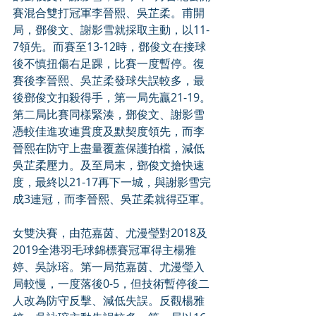
賽混合雙打冠軍李晉熙、吳芷柔。甫開
局，鄧俊文、謝影雪就採取主動，以11-
7領先。而賽至13-12時，鄧俊文在接球
後不慎扭傷右足踝，比賽一度暫停。復
賽後李晉熙、吳芷柔發球失誤較多，最
後鄧俊文扣殺得手，第一局先贏21-19。
第二局比賽同樣緊湊，鄧俊文、謝影雪
憑較佳進攻連貫度及默契度領先，而李
晉熙在防守上盡量覆蓋保護拍檔，減低
吳芷柔壓力。及至局末，鄧俊文搶快速
度，最終以21-17再下一城，與謝影雪完
成3連冠，而李晉熙、吳芷柔就得亞軍。
女雙決賽，由范嘉茵、尤漫瑩對2018及
2019全港羽毛球錦標賽冠軍得主楊雅
婷、吳詠瑢。第一局范嘉茵、尤漫瑩入
局較慢，一度落後0-5，但技術暫停後二
人改為防守反擊、減低失誤。反觀楊雅