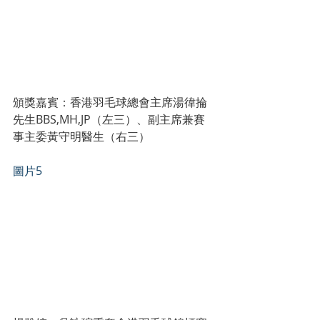
頒獎嘉賓：香港羽毛球總會主席湯徫掄
先生BBS,MH,JP（左三）、副主席兼賽
事主委黃守明醫生（右三）
圖片5