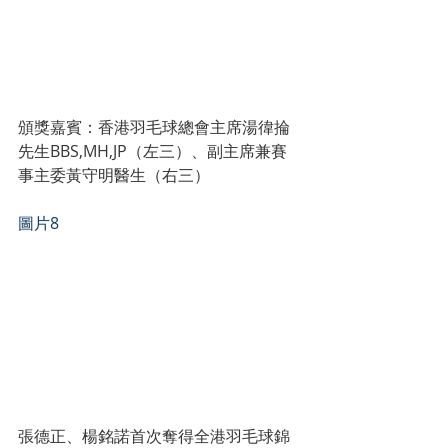
頒獎嘉賓：香港羽毛球總會主席湯徫掄
先生BBS,MH,JP（左三）、副主席兼賽
事主委黃守明醫生（右三）
圖片8
張德正、楊銘諾首次奪得全港羽毛球錦