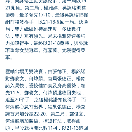
婷、吳詠瑢主動失誤較多，第一局以16-
21見負。第二局，楊雅婷、吳詠瑢調整
節奏，最多領先17-10，最後吳詠瑢把握
網前殺波得手，以21-18扳回一局。決勝
局，雙方繼續維持高速度、多板數打
法，雙方互有領先。局末楊雅婷連番強
力扣殺得手，最終以21-18奠勝，與吳詠
瑢重奪女雙冠軍。范嘉茵、尤漫瑩得亞
軍。
壓軸出場男雙決賽，由張德正、楊銘諾
對鄧俊文、何煒麟。首局張德正、楊銘
諾入局快，憑較佳節奏及身高優勢，領
先11-5。鄧俊文、何煒麟遂收回失地，
追至20平手。之後楊銘諾扣殺得手，而
何煒麟心急打出界，結果張德正、楊銘
諾首局加分贏22-20。第二局，鄧俊文、
何煒麟增加撇擋、控短打法，取得甜
頭，早段就拉開比數11-4，以21-13追回