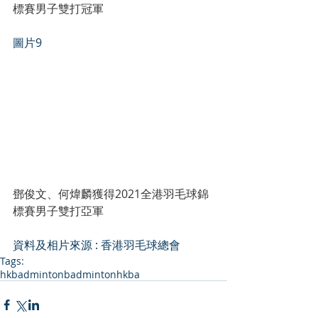
標賽男子雙打冠軍
圖片9
鄧俊文、何煒麟獲得2021全港羽毛球錦
標賽男子雙打亞軍
資料及相片來源 : 
香港羽毛球總會
Tags:
hkbadminton
badminton
hkba