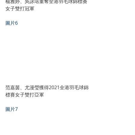
楊雅婷、吳詠瑢重奪全港羽毛球錦標賽
女子雙打冠軍
圖片6
范嘉茵、尤漫瑩獲得2021全港羽毛球錦
標賽女子雙打亞軍
圖片7