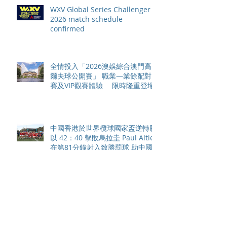
WXV Global Series Challenger
2026 match schedule
confirmed
全情投入「2026澳娛綜合澳門高
爾夫球公開賽」 職業—業餘配對
賽及VIP觀賽體驗 限時隆重登場
中國香港於世界欖球國家盃逆轉勝
以 42：40 擊敗烏拉圭 Paul Altier
在第81分鐘射入致勝罰球 助中國
香港隊在國家盃中取得首勝
嘉道理農場暨植物園 70 週年夏日
活動 免費入園 展開一場喚醒記憶
探索自然與愛護土地的旅程