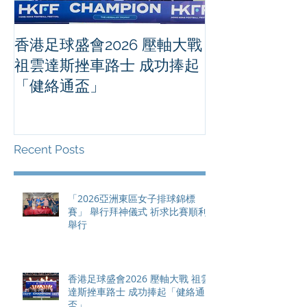
香港足球盛會2026 壓軸大戰
PPA亞洲職業
祖雲達斯挫車路士 成功捧起
1500 - 恒
「健絡通盃」
2026 香港將舉行亞洲首個大
滿貫賽事及 20
總獎金高達 11
Recent Posts
「2026亞洲東區女子排球錦標
賽」 舉行拜神儀式 祈求比賽順利
舉行
香港足球盛會2026 壓軸大戰 祖雲
達斯挫車路士 成功捧起「健絡通
盃」