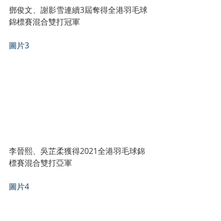
鄧俊文、謝影雪連續3屆奪得全港羽毛球
錦標賽混合雙打冠軍
圖片3
李晉熙、吳芷柔獲得2021全港羽毛球錦
標賽混合雙打亞軍
圖片4