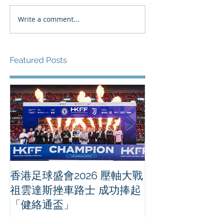
Write a comment...
Featured Posts
香港足球盛會2026 壓軸大戰
PPA亞洲職業
祖雲達斯挫車路士 成功捧起
1500 - 恒
「健絡通盃」
2026 香港將舉行亞洲首個大