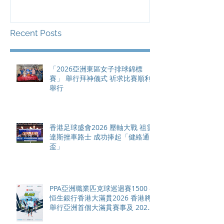
滿貫賽事及 20
總獎金高達 11
Recent Posts
「2026亞洲東區女子排球錦標
賽」 舉行拜神儀式 祈求比賽順利
舉行
香港足球盛會2026 壓軸大戰 祖雲
達斯挫車路士 成功捧起「健絡通
盃」
PPA亞洲職業匹克球巡迴賽1500 -
恒生銀行香港大滿貫2026 香港將
舉行亞洲首個大滿貫賽事及 2026
賽季最終戰 總獎金高達 110 萬美