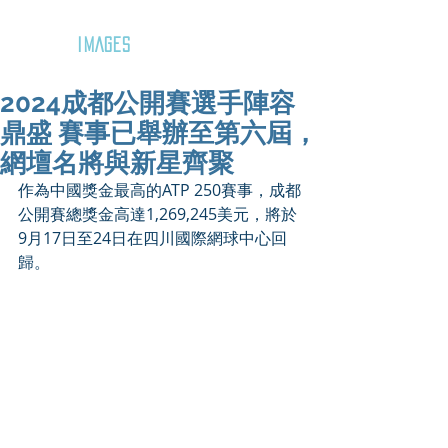
GOZAR
IMAGES
2024成都公開賽選手陣容
鼎盛 賽事已舉辦至第六屆，
網壇名將與新星齊聚
作為中國獎金最高的ATP 250賽事，成都
公開賽總獎金高達1,269,245美元，將於
9月17日至24日在四川國際網球中心回
歸。