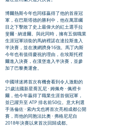
博爾熱斯今年也同樣贏得了他的首座冠
軍，在巴斯塔德的勝利中，他在萬眾矚
目之下擊敗了史上最偉大的紅土選手拉
斐爾 · 納達爾。與此同時，擁有五個職業
生涯冠軍頭銜的馬納裡諾在達拉斯進入
半決賽，並在澳網躋身16強。馬丁內斯
今年也有值得慶祝的理由，在埃斯托裡
爾進入決賽，在漢堡進入半決賽，並參
加了巴黎奧運會。
中國球迷將首次有機會看到令人激動的
21歲法國新星喬瓦尼 · 姆佩奇 · 佩裡卡
爾，他今年贏得了職業生涯首個冠軍，
並已躍升至 ATP 排名前50位。意大利選
手洛倫佐 · 索內戈也將首次亮相成都公開
賽，而他的同胞法比奧 · 弗格尼尼自
2018年決賽以來首次回歸成都。