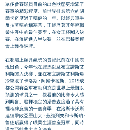
眾多參賽球員目前的出色狀態更增添了
賽事的精彩程度。前世界排名第六的胡
爾卡奇度過了穩健的一年。以經典單手
反拍著稱的穆塞蒂，正經歷著其年輕職
業生涯中的最佳賽季，在女王杯闖入決
賽、在溫網進入半決賽，並在巴黎奧運
會上獲得銅牌。
在賽場上頗具氣勢的賈裡此前在中國表
現出色，今年他在羅馬以及布宜諾斯艾
利斯闖入決賽，並在布宜諾斯艾利斯爆
冷擊敗了卡洛斯 · 阿爾卡拉斯。2019成
都公開賽亞軍布勃利克是世界上最難以
預測的球員之一，觀看他的比賽令人感
到興奮。發揮穩定的湯普森度過了具有
裡程碑意義的一個賽季，在洛斯卡沃斯
連續擊敗亞歷山大 · 茲維列夫和卡斯珀 · 
魯德后贏得了職業生涯首座冠軍，同時
還在亞特蘭大進入決賽。