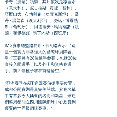
卡奇（波蘭）領銜，其后依次是穆塞蒂
（意大利）、尼古拉斯 · 賈裡（智利）、
亞歷山大 · 布勃利克（哈薩克斯坦）、喬
丹 · 湯普森（澳大利亞）、努諾 · 博爾熱
斯（葡萄牙）、阿德裡安 · 馬納裡諾（法
國）和佩德羅 · 馬丁內斯（西班牙）。
IMG賽事總監路易斯 · 卡瓦略表示：“這
是一個實力非常強大的國際球員陣容。
單打正賽將有28位選手參賽，包括20位
直接入圍選手，以及外卡和資格賽選
手。前四號種子將在首輪輪空。”
“亞洲賽季在ATP巡回賽佔據重要位置，
成都公開賽則是其完美開端。參賽名單
中有眾多令人興奮的名將和新星，球迷
們整周都能在四川國際網球中心欣賞到
優質的世界級網球賽事。”