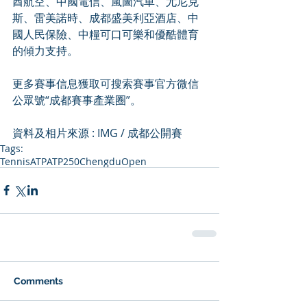
酋航空、中國電信、嵐圖汽車、尤尼克
斯、雷美諾時、成都盛美利亞酒店、中
國人民保險、中糧可口可樂和優酷體育
的傾力支持。
更多賽事信息獲取可搜索賽事官方微信
公眾號“成都賽事產業圈”。
資料及相片來源 : IMG / 成都公開賽
Tags:
Tennis
ATP
ATP250
ChengduOpen
Comments