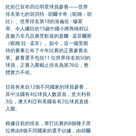
此前已宣布四位明星球員參賽——世界
排名第七的胡貝特 · 胡爾卡奇（昵稱：胡
比）、世界排名第18的洛倫佐 · 穆塞
蒂、令人矚目的19歲中國小將商竣程以
及魅力非凡且廣受歡迎的蓋爾 · 孟菲爾斯
（昵稱:拉 · 孟菲）。如今，這一備受期
待的賽事公布了今年比賽的正賽參賽名
單。參賽選手包括11 位世界排名前50的
球員，正賽入圍截止排名為第76位，整
體實力不俗。
目前有來自12個不同國家的球員參賽，
其中法國有4位球員人數居首，意大利有
3位，澳大利亞和美國各有2位球員直接
入圍。
根據目前的排名，單打比賽的8個種子席
位將由8個不同國家的選手佔據，由胡爾