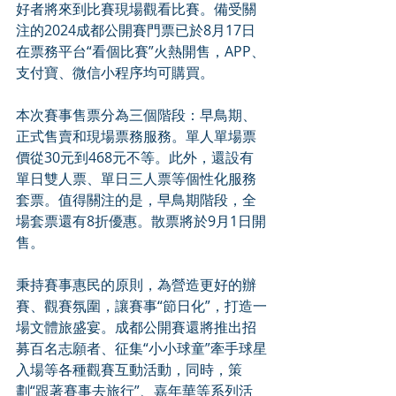
好者將來到比賽現場觀看比賽。備受關
注的2024成都公開賽門票已於8月17日
在票務平台“看個比賽”火熱開售，APP、
支付寶、微信小程序均可購買。
本次賽事售票分為三個階段：早鳥期、
正式售賣和現場票務服務。單人單場票
價從30元到468元不等。此外，還設有
單日雙人票、單日三人票等個性化服務
套票。值得關注的是，早鳥期階段，全
場套票還有8折優惠。散票將於9月1日開
售。
秉持賽事惠民的原則，為營造更好的辦
賽、觀賽氛圍，讓賽事“節日化”，打造一
場文體旅盛宴。成都公開賽還將推出招
募百名志願者、征集“小小球童”牽手球星
入場等各種觀賽互動活動，同時，策
劃“跟著賽事去旅行”、嘉年華等系列活