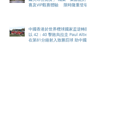
賽及VIP觀賽體驗 限時隆重登場
中國香港於世界欖球國家盃逆轉勝
以 42：40 擊敗烏拉圭 Paul Altier
在第81分鐘射入致勝罰球 助中國
香港隊在國家盃中取得首勝
嘉道理農場暨植物園 70 週年夏日
活動 免費入園 展開一場喚醒記憶
探索自然與愛護土地的旅程
智利於世界欖球國家盃力克永不言
敗的中國香港十五人欖球代表隊
Archive