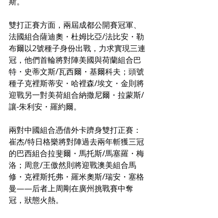
斯。
雙打正賽方面，兩屆成都公開賽冠軍、
法國組合薩迪奧・杜姆比亞/法比安・勒
布爾以2號種子身份出戰，力求實現三連
冠，他們首輪將對陣美國與荷蘭組合巴
特・史蒂文斯/瓦西爾・基爾科夫；頭號
種子克裡斯蒂安・哈裡森/埃文・金則將
迎戰另一對美荷組合納撒尼爾・拉蒙斯/
讓-朱利安・羅約爾。
兩對中國組合憑借外卡躋身雙打正賽：
崔杰/特日格樂將對陣過去兩年斬獲三冠
的巴西組合拉斐爾・馬托斯/馬塞羅・梅
洛；周意/王傲然則將迎戰澳美組合馬
修・克裡斯托弗・羅米奧斯/瑞安・塞格
曼——后者上周剛在廣州挑戰賽中奪
冠，狀態火熱。