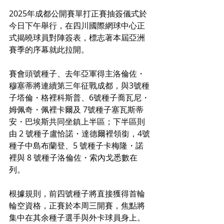
2025年成都公開賽單打正賽抽簽儀式於
今日下午舉行，在四川國際網球中心正
式揭曉球員對陣簽表，標志著本屆亞洲
賽季的序幕就此拉開。
賽會頭號種子、去年亞軍得主洛倫佐・
穆塞蒂將連續第三年征戰成都，與3號種
子塔倫・格裡科斯普、6號種子喬瓦尼・
姆佩奇・佩裡卡爾及 7號種子塞瓦斯蒂
安・巴埃斯共同坐鎮上半區；下半區則
由 2 號種子盧恰諾・達德爾裡領銜，4號
種子中島布蘭登、5 號種子卡梅隆・諾
裡與 8 號種子洛倫佐・索內戈悉數在
列。
根據規則，前四號種子將直接獲得首輪
輪空資格，正賽於本周三開賽，焦點將
集中在其余種子選手與外卡球員身上。