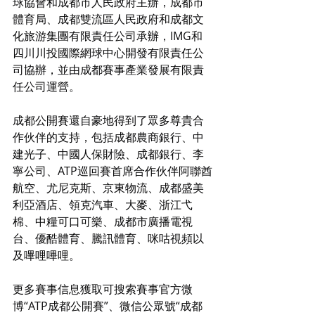
球協會和成都市人民政府主辦，成都市
體育局、成都雙流區人民政府和成都文
化旅游集團有限責任公司承辦，IMG和
四川川投國際網球中心開發有限責任公
司協辦，並由成都賽事產業發展有限責
任公司運營。
成都公開賽還自豪地得到了眾多尊貴合
作伙伴的支持，包括成都農商銀行、中
建光子、中國人保財險、成都銀行、李
寧公司、ATP巡回賽首席合作伙伴阿聯酋
航空、尤尼克斯、京東物流、成都盛美
利亞酒店、領克汽車、大麥、浙江弋
棉、中糧可口可樂、成都市廣播電視
台、優酷體育、騰訊體育、咪咕視頻以
及嗶哩嗶哩。
更多賽事信息獲取可搜索賽事官方微
博“ATP成都公開賽”、微信公眾號“成都