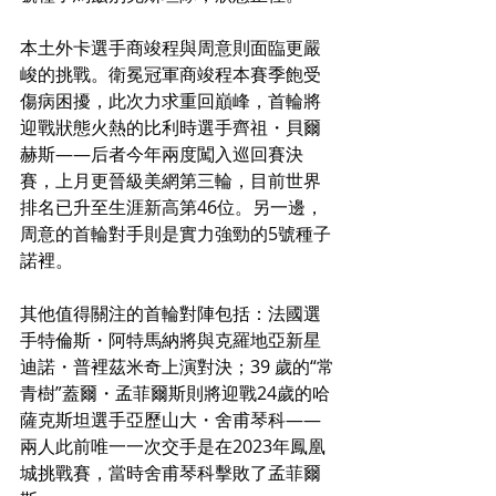
本土外卡選手商竣程與周意則面臨更嚴
峻的挑戰。衛冕冠軍商竣程本賽季飽受
傷病困擾，此次力求重回巔峰，首輪將
迎戰狀態火熱的比利時選手齊祖・貝爾
赫斯——后者今年兩度闖入巡回賽決
賽，上月更晉級美網第三輪，目前世界
排名已升至生涯新高第46位。另一邊，
周意的首輪對手則是實力強勁的5號種子
諾裡。
其他值得關注的首輪對陣包括：法國選
手特倫斯・阿特馬納將與克羅地亞新星
迪諾・普裡茲米奇上演對決；39 歲的“常
青樹”蓋爾・孟菲爾斯則將迎戰24歲的哈
薩克斯坦選手亞歷山大・舍甫琴科——
兩人此前唯一一次交手是在2023年鳳凰
城挑戰賽，當時舍甫琴科擊敗了孟菲爾