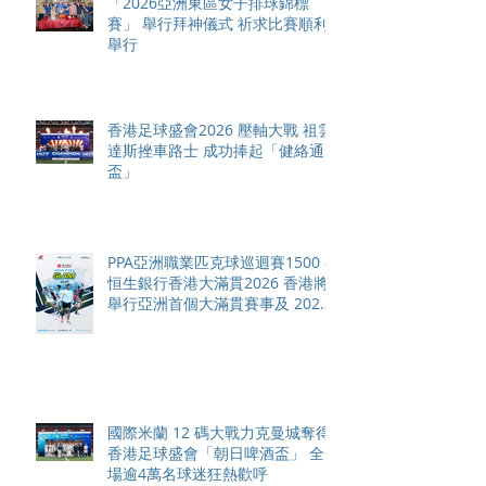
「2026亞洲東區女子排球錦標
賽」 舉行拜神儀式 祈求比賽順利
舉行
香港足球盛會2026 壓軸大戰 祖雲
達斯挫車路士 成功捧起「健絡通
盃」
PPA亞洲職業匹克球巡迴賽1500 -
恒生銀行香港大滿貫2026 香港將
舉行亞洲首個大滿貫賽事及 2026
賽季最終戰 總獎金高達 110 萬美
元
國際米蘭 12 碼大戰力克曼城奪得
香港足球盛會「朝日啤酒盃」 全
場逾4萬名球迷狂熱歡呼