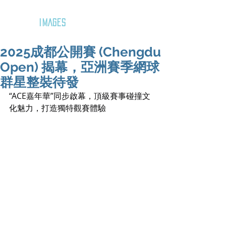
GOZAR
IMAGES
2025成都公開賽 (Chengdu
Open) 揭幕，亞洲賽季網球
群星整裝待發
“ACE嘉年華”同步啟幕，頂級賽事碰撞文
化魅力，打造獨特觀賽體驗