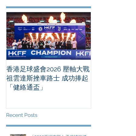
香港足球盛會2026 壓軸大戰
PPA亞洲職業
祖雲達斯挫車路士 成功捧起
1500 - 恒
「健絡通盃」
2026 香港將舉行亞洲首個大
滿貫賽事及 20
總獎金高達 11
Recent Posts