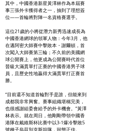
其中，中國香港新星黃澤林作為本屆賽
事三張外卡獲得者之一，抽到了理想簽
位——首輪將對陣一名資格賽選手。
這位21歲的小將從潛力新秀迅速成長為
中國香港網球的領軍人物：今年3月，他
在邁阿密大師賽中擊敗本・謝爾頓，首
次闖入大師賽第三輪；不久前的美國網
球公開賽上，他更成為公開賽時代首位
晉級大滿貫單打正賽的中國香港男子球
員，且歷史性地贏得大滿貫單打正賽首
勝。
“目前還不知道首輪對手是誰，但能來到
成都我非常興奮。賽事組織堪稱完美，
也很感謝組委會給予的外卡機會。”黃澤
林表示。就在周日，他剛剛帶領中國香
港隊在戴維斯杯比賽中以3-1爆冷擊敗5
號種子烏茲別克斯坦隊，狀態正佳。