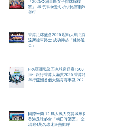
「2026亞洲東區女子排球錦標
賽」 舉行拜神儀式 祈求比賽順利
舉行
香港足球盛會2026 壓軸大戰 祖雲
達斯挫車路士 成功捧起「健絡通
盃」
PPA亞洲職業匹克球巡迴賽1500 -
恒生銀行香港大滿貫2026 香港將
舉行亞洲首個大滿貫賽事及 2026
賽季最終戰 總獎金高達 110 萬美
元
國際米蘭 12 碼大戰力克曼城奪得
香港足球盛會「朝日啤酒盃」 全
場逾4萬名球迷狂熱歡呼