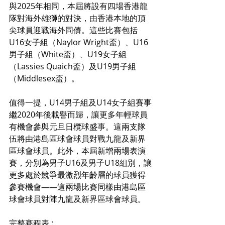
與2025年相同，本屆將設有四場香港龍
隊對海外雄獅的對決，由香港本地的頂
尖球員迎戰海外同儕。這些比賽包括
U16女子組（Naylor Wright盃）、U16
男子組（White盃）、U19女子組
（Lassies Quaich盃）及U19男子組
（Middlesex盃）。
值得一提，U14男子組及U14女子組賽事
繼2020年後載譽而歸，讓更多年輕球員
有機會參與元旦日欖球盛事。這兩支隊
伍將由港島區球會球員對戰九龍及新界
區球會球員。此外，本屆新增兩場表演
賽，分別為男子U16及男子U18組別，讓
更多處於競爭最激烈年齡層的球員獲得
參賽機會——這兩場比賽同樣由港島區
球會球員對陣九龍及新界區球會球員。
完整賽程表 :