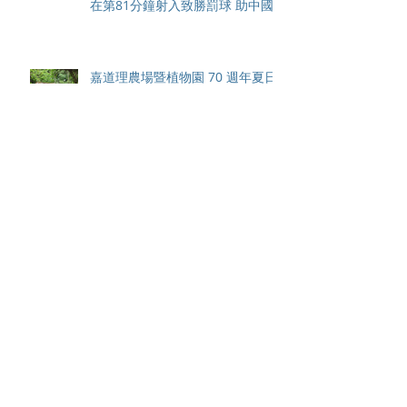
在第81分鐘射入致勝罰球 助中國
香港隊在國家盃中取得首勝
嘉道理農場暨植物園 70 週年夏日
活動 免費入園 展開一場喚醒記憶
探索自然與愛護土地的旅程
智利於世界欖球國家盃力克永不言
敗的中國香港十五人欖球代表隊
Archive
August 2026
(42)
42 posts
May 2026
(15)
15 posts
April 2026
(4)
4 posts
March 2026
(11)
11 posts
February 2026
(13)
13 posts