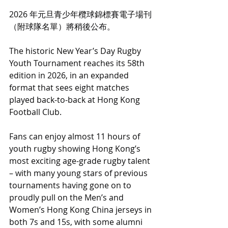
2026 年元旦青少年欖球錦標賽電子場刊
（附球隊名單）將稍後公布。
The historic New Year’s Day Rugby 
Youth Tournament reaches its 58th 
edition in 2026, in an expanded 
format that sees eight matches 
played back-to-back at Hong Kong 
Football Club.
Fans can enjoy almost 11 hours of 
youth rugby showing Hong Kong’s 
most exciting age-grade rugby talent 
– with many young stars of previous 
tournaments having gone on to 
proudly pull on the Men’s and 
Women’s Hong Kong China jerseys in 
both 7s and 15s, with some alumni 