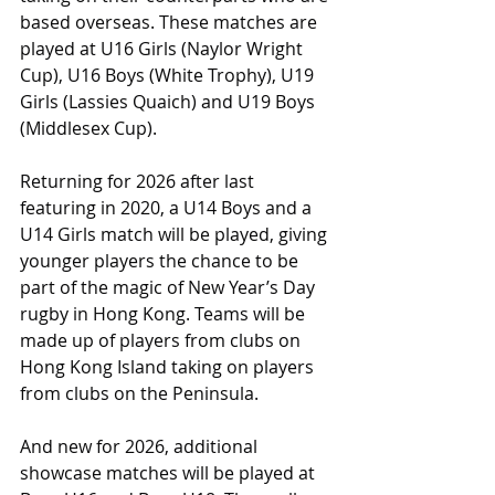
based overseas. These matches are 
played at U16 Girls (Naylor Wright 
Cup), U16 Boys (White Trophy), U19 
Girls (Lassies Quaich) and U19 Boys 
(Middlesex Cup).
Returning for 2026 after last 
featuring in 2020, a U14 Boys and a 
U14 Girls match will be played, giving 
younger players the chance to be 
part of the magic of New Year’s Day 
rugby in Hong Kong. Teams will be 
made up of players from clubs on 
Hong Kong Island taking on players 
from clubs on the Peninsula.
And new for 2026, additional 
showcase matches will be played at 