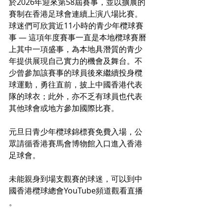
於2026年迎來第58屆賽事，並以擴展的
賽制在香港足球會連續上演八場比賽。
球迷們可欣賞近11小時的青少年欖球賽
事 — 這項年度賽事一直是本地欖球賽曆
上其中一項盛事，為本地具潛質的青少
年提供展現自己實力的機會及舞台。不
少曾參加該賽事的球員後來繼續投身欖
球運動，勇往直前，披上中國香港代表
隊的球衣；此外，亦不乏有球員也代表
其他球會或地方參加國際比賽。
元旦日青少年欖球錦標賽免費入場，公
眾請循香港賽馬會博物館入口進入香港
足球會。
未能親身到場支觀賽的球迷，可以到中
國香港欖球總會YouTube頻道觀看直播 
。