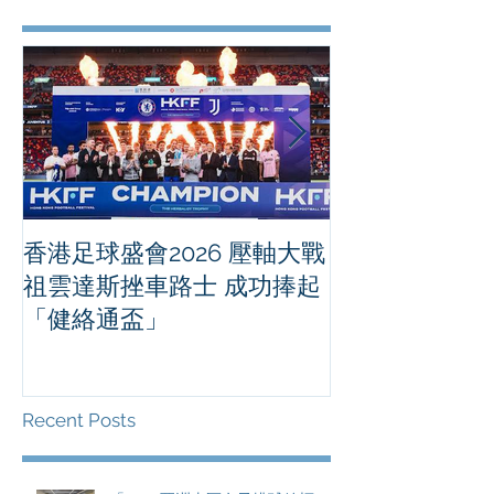
香港足球盛會2026 壓軸大戰
PPA亞洲職業
祖雲達斯挫車路士 成功捧起
1500 - 恒
「健絡通盃」
2026 香港將舉行亞洲首個大
滿貫賽事及 20
總獎金高達 11
Recent Posts