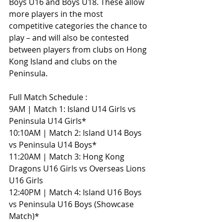
Boys U16 and Boys U18. These allow 
more players in the most 
competitive categories the chance to 
play – and will also be contested 
between players from clubs on Hong 
Kong Island and clubs on the 
Peninsula.
Full Match Schedule :
9AM | Match 1: Island U14 Girls vs 
Peninsula U14 Girls*
10:10AM | Match 2: Island U14 Boys 
vs Peninsula U14 Boys*
11:20AM | Match 3: Hong Kong 
Dragons U16 Girls vs Overseas Lions 
U16 Girls
12:40PM | Match 4: Island U16 Boys 
vs Peninsula U16 Boys (Showcase 
Match)*