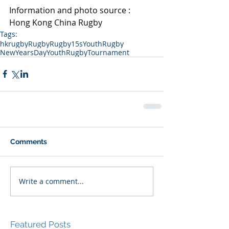
Information and photo source : 
Hong Kong China Rugby
Tags:
hkrugby
Rugby
Rugby15s
YouthRugby
NewYearsDayYouthRugbyTournament
Comments
Write a comment...
Featured Posts