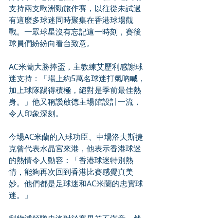
支持兩支歐洲勁旅作賽，以往從未試過
有這麼多球迷同時聚集在香港球場觀
戰。一眾球星沒有忘記這一時刻，賽後
球員們紛紛向看台致意。
AC米蘭大勝捧盃，主教練艾歷利感謝球
迷支持：「場上約5萬名球迷打氣吶喊，
加上球隊踢得積極，絕對是季前最佳熱
身。」他又稱讚啟德主場館設計一流，
令人印象深刻。
今場AC米蘭的入球功臣、中場洛夫斯捷
克曾代表水晶宮來港，他表示香港球迷
的熱情令人動容：「香港球迷特別熱
情，能夠再次回到香港比賽感覺真美
妙。他們都是足球迷和AC米蘭的忠實球
迷。」