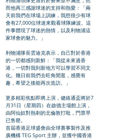
利物浦領隊史洛對於賽果並不滿意，然
而他再三感謝球迷的支持和熱愛：「兩
天前我們在球場上訓練，我想很少有球
會有27,000位球迷來觀看球隊練波。這
件事體現了球迷的熱情，以及利物浦這
家球會的魅力。」
利物浦隊長雲迪克表示，自己對於香港
的一切都感到新鮮：「我從未來過香
港，一切對我到新地方可以學習不同文
化。幾日前我們去旺角閒逛，感覺有
趣，希望之後能再次造訪。」
更多精彩焦點即將上演，健絡通盃將於7
月31日（星期四）在啟德主場館上演，
由阿仙奴對熱刺的北倫敦打吡，門票早
已售罄。
首屆香港足球盛會由全球賽事製作及推
廣機構 TEG Sport 主辦，並獲中國香港