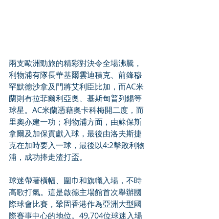
兩支歐洲勁旅的精彩對決令全場沸騰，
利物浦有隊長華基爾雲迪積克、前鋒穆
罕默德沙拿及門將艾利臣比加，而AC米
蘭則有拉菲爾利亞奧、基斯甸普列錫等
球星。AC米蘭憑藉奧卡科梅開二度，而
里奧亦建一功；利物浦方面，由蘇保斯
拿爾及加保貢獻入球，最後由洛夫斯捷
克在加時要入一球，最後以4:2擊敗利物
浦，成功捧走渣打盃。
球迷帶著橫幅、圍巾和旗幟入場，不時
高歌打氣。這是啟德主場館首次舉辦國
際球會比賽，鞏固香港作為亞洲大型國
際賽事中心的地位。49,704位球迷入場