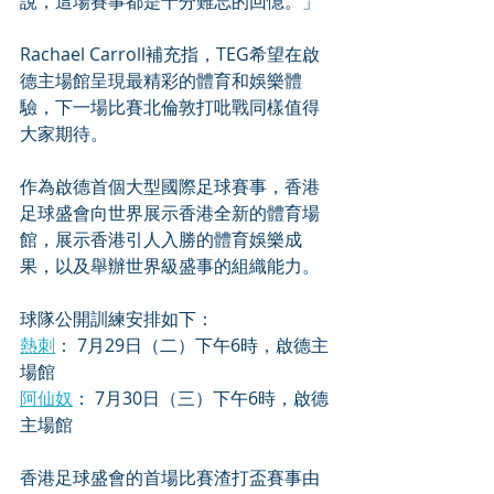
說，這場賽事都是十分難忘的回憶。」
Rachael Carroll補充指，TEG希望在啟
德主場館呈現最精彩的體育和娛樂體
驗，下一場比賽北倫敦打吡戰同樣值得
大家期待。
作為啟德首個大型國際足球賽事，香港
足球盛會向世界展示香港全新的體育場
館，展示香港引人入勝的體育娛樂成
果，以及舉辦世界級盛事的組織能力。
球隊公開訓練安排如下：
熱刺
： 7月29日（二）下午6時，啟德主
場館
阿仙奴
： 7月30日（三）下午6時，啟德
主場館
香港足球盛會的首場比賽渣打盃賽事由