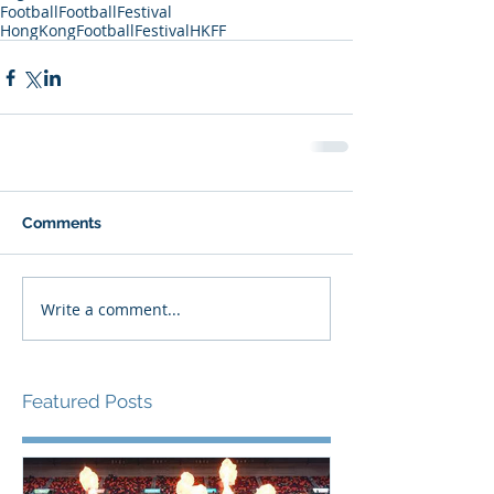
Football
FootballFestival
HongKongFootballFestival
HKFF
Comments
Write a comment...
Featured Posts