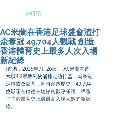
GOZAR
IMAGES
AC米蘭在香港足球盛會渣打
盃奪冠 49,704人觀戰 創造
香港體育史上最多人次入場
新紀錄
[香港，2025年7月26日]：AC米蘭在周
六以4:2擊敗利物浦捧走渣打盃，為香港
足球盛會揭幕，同時創造歷史。49,704
位球迷在啟德主場館內歡呼雀躍，締造
了香港體育史上最最高入場人數的新紀
錄。