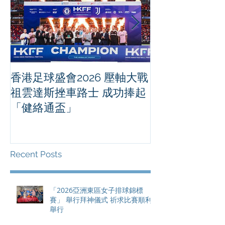
香港足球盛會2026 壓軸大戰
PPA亞洲職業
祖雲達斯挫車路士 成功捧起
1500 - 恒
「健絡通盃」
2026 香港將舉行亞洲首個大
滿貫賽事及 20
總獎金高達 11
Recent Posts
「2026亞洲東區女子排球錦標
賽」 舉行拜神儀式 祈求比賽順利
舉行