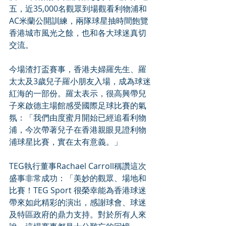
五，近35,000名觀眾到場觀看利物浦和
AC米蘭公開訓練，兩隊球星抽時間飽覽
香港城市風光之餘，也和各大球迷真切
交流。
今場渣打盃賽事，香港夫婦羅先生、羅
太太及3歲兒子羅小朋友入場，成為球迷
紅海的一部份。羅太表示，很高興帶兒
子來啟德主場館感受國際足球比賽的氣
氛：「我們由度蜜月開始已經追看利物
浦，今次帶著兒子在香港親眼見證利物
浦球星比賽，實在太有意義。」
TEG執行董事Rachael Carroll稱讚這次
盛事非常成功：「美妙的觀眾、場地和
比賽！TEG Sport 很榮幸能為香港球迷
帶來如此精彩的演出，感謝球會、球迷
及特區政府的鼎力支持。對於所有人來