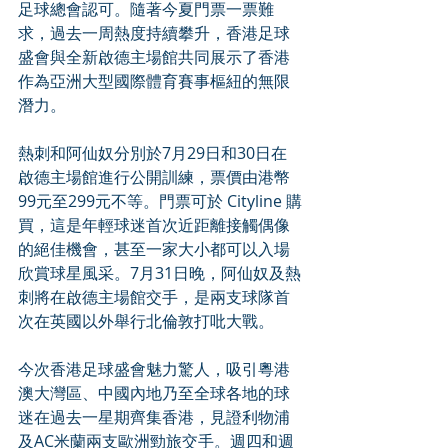
足球總會認可。隨著今夏門票一票難
求，過去一周熱度持續攀升，香港足球
盛會與全新啟德主場館共同展示了香港
作為亞洲大型國際體育賽事樞紐的無限
潛力。
熱刺和阿仙奴分別於7月29日和30日在
啟德主場館進行公開訓練，票價由港幣
99元至299元不等。門票可於 Cityline 購
買，這是年輕球迷首次近距離接觸偶像
的絕佳機會，甚至一家大小都可以入場
欣賞球星風采。7月31日晚，阿仙奴及熱
刺將在啟德主場館交手，是兩支球隊首
次在英國以外舉行北倫敦打吡大戰。
今次香港足球盛會魅力驚人，吸引粵港
澳大灣區、中國內地乃至全球各地的球
迷在過去一星期齊集香港，見證利物浦
及AC米蘭兩支歐洲勁旅交手。週四和週