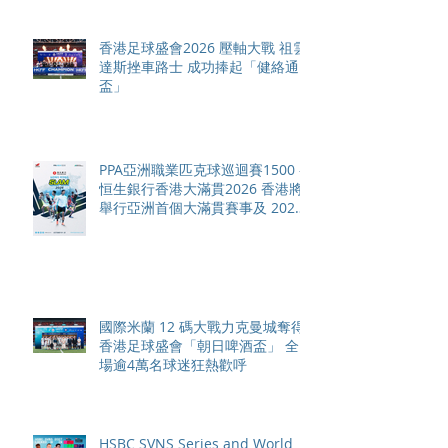
香港足球盛會2026 壓軸大戰 祖雲
達斯挫車路士 成功捧起「健絡通
盃」
PPA亞洲職業匹克球巡迴賽1500 -
恒生銀行香港大滿貫2026 香港將
舉行亞洲首個大滿貫賽事及 2026
賽季最終戰 總獎金高達 110 萬美
元
國際米蘭 12 碼大戰力克曼城奪得
香港足球盛會「朝日啤酒盃」 全
場逾4萬名球迷狂熱歡呼
HSBC SVNS Series and World